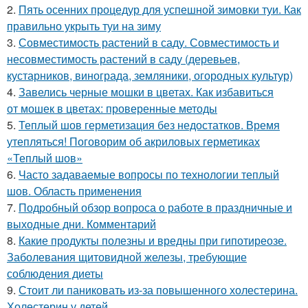
2.
Пять осенних процедур для успешной зимовки туи. Как
правильно укрыть туи на зиму
3.
Совместимость растений в саду. Совместимость и
несовместимость растений в саду (деревьев,
кустарников, винограда, земляники, огородных культур)
4.
Завелись черные мошки в цветах. Как избавиться
от мошек в цветах: проверенные методы
5.
Теплый шов герметизация без недостатков. Время
утепляться! Поговорим об акриловых герметиках
«Теплый шов»
6.
Часто задаваемые вопросы по технологии теплый
шов. Область применения
7.
Подробный обзор вопроса о работе в праздничные и
выходные дни. Комментарий
8.
Какие продукты полезны и вредны при гипотиреозе.
Заболевания щитовидной железы, требующие
соблюдения диеты
9.
Стоит ли паниковать из-за повышенного холестерина.
Холестерин у детей