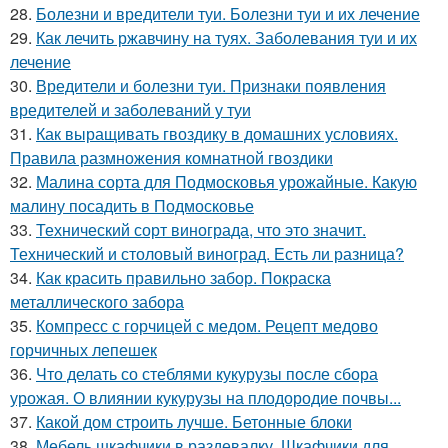
28.
Болезни и вредители туи. Болезни туи и их лечение
29.
Как лечить ржавчину на туях. Заболевания туи и их
лечение
30.
Вредители и болезни туи. Признаки появления
вредителей и заболеваний у туи
31.
Как выращивать гвоздику в домашних условиях.
Правила размножения комнатной гвоздики
32.
Малина сорта для Подмосковья урожайные. Какую
малину посадить в Подмосковье
33.
Технический сорт винограда, что это значит.
Технический и столовый виноград. Есть ли разница?
34.
Как красить правильно забор. Покраска
металлического забора
35.
Компресс с горчицей с медом. Рецепт медово
горчичных лепешек
36.
Что делать со стеблями кукурузы после сбора
урожая. О влиянии кукурузы на плодородие почвы...
37.
Какой дом строить лучше. Бетонные блоки
38.
Мебель шкафчики в раздевалку. Шкафчики для