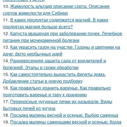
10.
Жимолость альтаир описание сорта. Описание
сортов жимолости для Сибири
11.
В каких продуктах содержится магний. В каких
продуктах магния больше всего?
12.
Капуста квашеная при заболевании почек. Лечебное
питание при мочекаменной болезни
13.
Как украсить газон на участке. Газоны и цветники на
даче: фото необычных идей
14.
Ранневесенняя защита сада от вредителей и
болезней. Этапы и сроки обработки
15.
Как самостоятельно вырастить фрукты дома.
Добавление статьи в новую подборку
16.
Как правильно хранить варенье. Как правильно
подготовить варенье и тару к хранению
17.
Переносные чугунные печки их называли. Виды
бытовых печей из чугуна
18.
Посадка малины весной и осенью. Выбор саженца
19.
Посадка малины саженцами весной и осенью. Когда