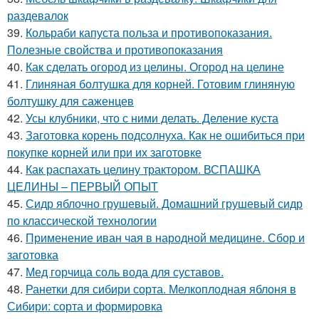
раздевалок
39.
Кольраби капуста польза и противопоказания.
Полезные свойства и противопоказания
40.
Как сделать огород из целины. Огород на целине
41.
Глиняная болтушка для корней. Готовим глиняную
болтушку для саженцев
42.
Усы клубники, что с ними делать. Деление куста
43.
Заготовка корень подсолнуха. Как не ошибиться при
покупке корней или при их заготовке
44.
Как распахать целину трактором. ВСПАШКА
ЦЕЛИНЫ – ПЕРВЫЙ ОПЫТ
45.
Сидр яблочно грушевый. Домашний грушевый сидр
по классической технологии
46.
Применение иван чая в народной медицине. Сбор и
заготовка
47.
Мед горчица соль вода для суставов.
48.
Ранетки для сибири сорта. Мелкоплодная яблоня в
Сибири: сорта и формировка