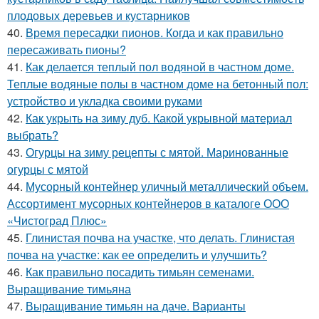
плодовых деревьев и кустарников
40.
Время пересадки пионов. Когда и как правильно
пересаживать пионы?
41.
Как делается теплый пол водяной в частном доме.
Теплые водяные полы в частном доме на бетонный пол:
устройство и укладка своими руками
42.
Как укрыть на зиму дуб. Какой укрывной материал
выбрать?
43.
Огурцы на зиму рецепты с мятой. Маринованные
огурцы с мятой
44.
Мусорный контейнер уличный металлический объем.
Ассортимент мусорных контейнеров в каталоге ООО
«Чистоград Плюс»
45.
Глинистая почва на участке, что делать. Глинистая
почва на участке: как ее определить и улучшить?
46.
Как правильно посадить тимьян семенами.
Выращивание тимьяна
47.
Выращивание тимьян на даче. Варианты