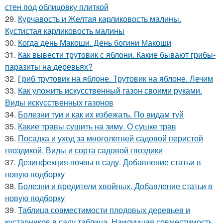
стен под облицовку плиткой
29.
Курчавость и Желтая карликовость малины.
Кустистая карликовость малины
30.
Когда день Макоши. День богини Макоши
31.
Как вывести трутовик с яблони. Какие бывают грибы-
паразиты на деревьях?
32.
Гриб трутовик на яблоне. Трутовик на яблоне. Лечим
33.
Как уложить искусственный газон своими руками.
Виды искусственных газонов
34.
Болезни туи и как их избежать. По видам туй
35.
Какие травы сушить на зиму. О сушке трав
36.
Посадка и уход за многолетней садовой перистой
гвоздикой. Виды и сорта садовой гвоздики
37.
Дезинфекция почвы в саду. Добавление статьи в
новую подборку
38.
Болезни и вредители хвойных. Добавление статьи в
новую подборку
39.
Таблица совместимости плодовых деревьев и
кустарников в саду таблица. Наилучшая совместимость