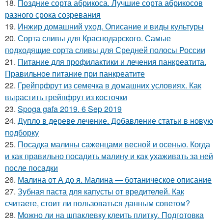
18.
Поздние сорта абрикоса. Лучшие сорта абрикосов
разного срока созревания
19.
Инжир домашний уход. Описание и виды культуры
20.
Сорта сливы для Краснодарского. Самые
подходящие сорта сливы для Средней полосы России
21.
Питание для профилактики и лечения панкреатита.
Правильное питание при панкреатите
22.
Грейпрфрут из семечка в домашних условиях. Как
вырастить грейпфрут из косточки
23.
Spoga gafa 2019. 6 Sep 2019
24.
Дупло в дереве лечение. Добавление статьи в новую
подборку
25.
Посадка малины саженцами весной и осенью. Когда
и как правильно посадить малину и как ухаживать за ней
после посадки
26.
Малина от А до я. Малина — ботаническое описание
27.
Зубная паста для капусты от вредителей. Как
считаете, стоит ли пользоваться данным советом?
28.
Можно ли на шпаклевку клеить плитку. Подготовка