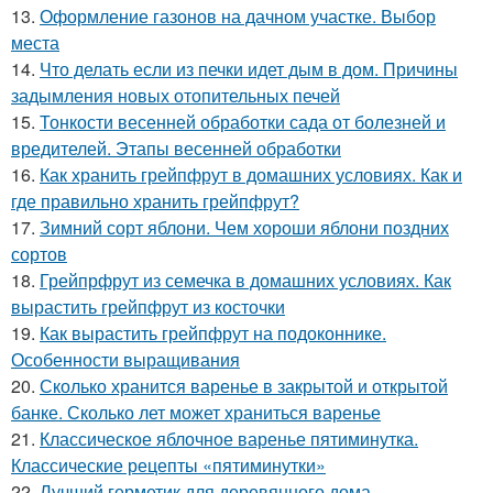
13.
Оформление газонов на дачном участке. Выбор
места
14.
Что делать если из печки идет дым в дом. Причины
задымления новых отопительных печей
15.
Тонкости весенней обработки сада от болезней и
вредителей. Этапы весенней обработки
16.
Как хранить грейпфрут в домашних условиях. Как и
где правильно хранить грейпфрут?
17.
Зимний сорт яблони. Чем хороши яблони поздних
сортов
18.
Грейпрфрут из семечка в домашних условиях. Как
вырастить грейпфрут из косточки
19.
Как вырастить грейпфрут на подоконнике.
Особенности выращивания
20.
Сколько хранится варенье в закрытой и открытой
банке. Сколько лет может храниться варенье
21.
Классическое яблочное варенье пятиминутка.
Классические рецепты «пятиминутки»
22.
Лучший герметик для деревянного дома.