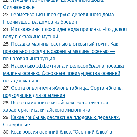
Силиконовые
23.
Герметизация швов сруба деревянного дома.
Преимущества домов из бревен
24.
Из скважины плохо идет вода причины. Что делает
воду в скважине мутной
25.
Посадка малины осенью в открытый грунт. Как
правильно посадить саженцы малины осенью —
пошаговая инструкция
26.
Насколько эффективна и целесообразна посадка
малины осенью. Основные преимущества осенней
посадки малины
27.
Сорта опылители яблонь таблица. Сорта яблонь,
подходящие для опыления
28.
Все о лимоннике китайском. Ботаническая
характеристика китайского лимонника
29.
Какие грибы вырастают на плодовых деревьях.
Съедобные
30.
Коск россия осенний блюз. “Осенний блюз” в