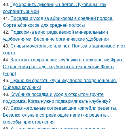
40.
Где хранить луковицы цветов. Луковицы: как
сохранить зимой
41.
Посадка и уход за абрикосом в средней полосе.
Сорта абрикосов для средней полосы
42.
Подкормка винограда весной минеральными
удобрениями. Весенние органические удобрения
43.
Сливы мочегонные или нет. Польза в зависимости от
сорта
44.
Заготовка и хранение клубники по технологии Фриго.
О хранении рассады клубники по технологии Фриго
(Frigo)
45.
Нужно ли срезать клубнику после плодоношения.
Обрезка клубники
46.
Клубника посадка и уход в открытом грунте
подкормка. Когда нужно подкармливать клубнику?
47.
Безалкогольные согревающие коктейли рецепты.
Безалкогольные согревающие напитки: рецепты,
способы приготовления
48.
Как правильно хранить персики в домашних