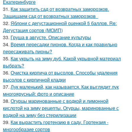
Екатеринбурге
31.
Как защитить сад от возвратных заморозков.
Защищаем сад от возвратных заморозков
32.
Яблони с дегустационной оценкой 5 баллов. Re:
Дегустация сортов (МОИП)
33.
Груша в августе. Описание культуры
34.
Время пересадки пионов. Когда и как правильно
пересаживать пионы?
35.
Как укрыть на зиму дуб. Какой укрывной материал
выбрать?
36.
Очистка кирпича от высолов. Способы удаления
высолов с кирпичной кладки
37.
Лук маленький, как называется. Как выглядит лук
многоярусный: фото и описание
38.
Огурцы маринованные с водкой и лимонной
кислотой на зиму рецепты. Огурцы, маринованные с
водкой на зиму без стерилизации
39.
Как вырастить гортензию в саду. Гортензия -
многообразие сортов