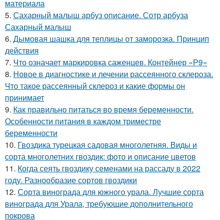
материала
5.
Сахарный малыш арбуз описание. Сотр арбуза
Сахарный малыш
6.
Дымовая шашка для теплицы от заморозка. Принцип
действия
7.
Что означает маркировка саженцев. Контейнер «Р9»
8.
Новое в диагностике и лечении рассеянного склероза.
Что такое рассеянный склероз и какие формы он
принимает
9.
Как правильно питаться во время беременности.
Особенности питания в каждом триместре
беременности
10.
Гвоздика турецкая садовая многолетняя. Виды и
сорта многолетних гвоздик: фото и описание цветов
11.
Когда сеять гвоздику семенами на рассаду в 2022
году. Разнообразие сортов гвоздики
12.
Сорта винограда для южного урала. Лучшие сорта
винограда для Урала, требующие дополнительного
покрова