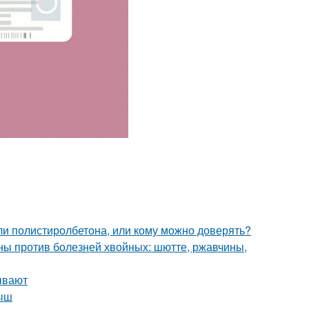
ли полистиролбетона, или кому можно доверять?
ы против болезней хвойных: шютте, ржавчины,
ывают
лыш