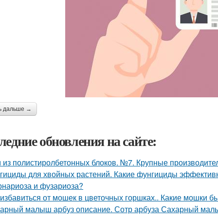
ь дальше →
ледние обновления на сайте:
 из полистиролбетонных блоков. №7. Крупные производите
гициды для хвойных растений. Какие фунгициды эффективн
рнариоза и фузариоза?
 избавиться от мошек в цветочных горшках.. Какие мошки б
арный малыш арбуз описание. Сотр арбуза Сахарный ма