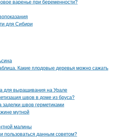
овое варенье при беременности?
ивопоказания
ти для Сибири
ьсина
таблица. Какие плодовые деревья можно сажать
да для выращивания на Урале
етизация швов в доме из бруса?
а заделки швов герметиками
ажине мутной
антной малины
 ли пользоваться данным советом?