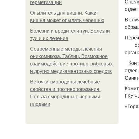
С цел
герметизации
отдел
Опылитель для вишни. Какая
В слу
вишня может опылять черешню
обращ
Болезни и вредители туи. Болезни
Пере
туи и их лечение
орга
Современные методы лечения
орган
онихомикоза. Таблиц. Возможное
Конта
взаимодействие противогрибковых
отдел
и других медикаментозных средств
Санкт
Веточки смородины лечебные
Комит
свойства и противопоказания.
ГКУ «
Польза смородины с черными
плодами
«Горя