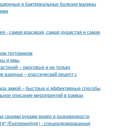
екционные и бактериальные болезни малины
ними
р - самая красивая, самая душистая и самая
бом трутовиком
чвы и ямы
астений – ожоговые и не только
е варенье – классический рецепт с
ада зимой – быстрые и эффективные способы
альное описание мероприятий в рамках
и своими руками видео и разновидности
" (Екатеринбург) - специализированная