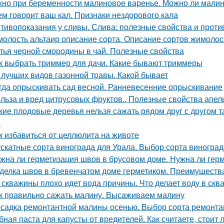
но при беременности малиновое варенье. Можно ли малин
ем говорит ваш кал. Признаки нездорового кала
тивопоказания у сливы. Слива: полезные свойства и прот
олость альтаир описание сорта. Описание сортов жимолос
тья черной смородины в чай. Полезные свойства
к выбрать триммер для дачи. Какие бывают триммеры
 лучших видов газонной травы. Какой бывает
гда опрыскивать сад весной. Ранневесенние опрыскивание
льза и вред цитрусовых фруктов.. Полезные свойства апел
кие плодовые деревья нельзя сажать рядом друг с другом 
м
к избавиться от целлюлита на животе
скатные сорта винограда для Урала. Выбор сорта виногра
жна ли герметизация швов в брусовом доме. Нужна ли герм
делка швов в бревенчатом доме герметиком. Преимуществ
 скважины плохо идет вода причины. Что делает воду в скв
к правильно сажать малину. Высаживаем малину
садка ремонтантной малины осенью. Выбор сорта ремонт
бная паста для капусты от вредителей. Как считаете, стоит