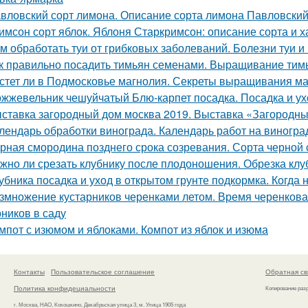
вловский сорт лимона. Описание сорта лимона Павловски
имсон сорт яблок. Яблоня Старкримсон: описание сорта и х
м обработать туи от грибковых заболеваний. Болезни туи и
к правильно посадить тимьян семенами. Выращивание тим
стет ли в Подмосковье магнолия. Секреты выращивания ма
жжевельник чешуйчатый Блю-карпет посадка. Посадка и у
ставка загородный дом москва 2019. Выставка «Загородны
лендарь обработки винограда. Календарь работ на виноград
рная смородина позднего срока созревания. Сорта черно
жно ли срезать клубнику после плодоношения. Обрезка клу
убника посадка и уход в открытом грунте подкормка. Когда
змножение кустарников черенками летом. Время черенков
рников в саду
мпот с изюмом и яблоками. Компот из яблок и изюма
Контакты
Пользовательское соглашение
Обратная св
Политика конфидециальности
Копирование раз
г. Москва, НАО, Кокошкино, Декабрьская улица 3, м. Улица 1905 года