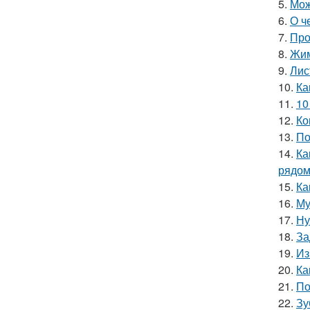
5.
Мож
6.
О ч
7.
Про
8.
Жим
9.
Лис
10.
Ка
11.
10
12.
Ко
13.
По
14.
Ка
рядо
15.
Ка
16.
Му
17.
Ну
18.
За
19.
Из
20.
Ка
21.
По
22.
Зу