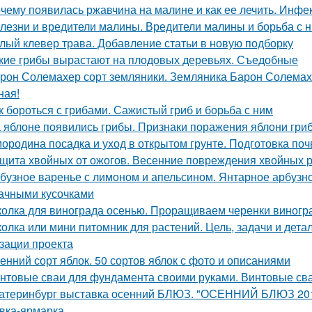
чему появилась ржавчина на малине и как ее лечить. Инф
лезни и вредители малины. Вредители малины и борьба с 
лый клевер трава. Добавление статьи в новую подборку
кие грибы вырастают на плодовых деревьях. Съедобные
рон Солемахер сорт земляники. Земляника Барон Солемахе
ная!
к бороться с грибами. Сажистый гриб и борьба с ним
 яблоне появились грибы. Признаки поражения яблони гри
ородина посадка и уход в открытом грунте. Подготовка по
щита хвойных от ожогов. Весенние повреждения хвойных р
бузное варенье с лимоном и апельсином. Янтарное арбузно
ачными кусочками
олка для винограда осенью. Проращиваем черенки виногр
олка или мини питомник для растений. Цель, задачи и дет
зации проекта
енний сорт яблок. 50 сортов яблок с фото и описаниями
нтовые сваи для фундамента своими руками. Винтовые сва
атеринбург выставка осенний БЛЮЗ. "ОСЕННИЙ БЛЮЗ 2019
вка-ярмарка