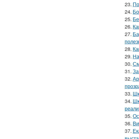
23.
По
24.
Бо
25.
Бе
26.
Ка
27.
Ба
полез
28.
Ка
29.
На
30.
См
31.
За
32.
Ар
прозр
33.
Шк
34.
Шк
реали
35.
Ос
36.
Ви
37.
Ек
выста