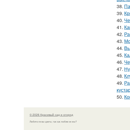
38.
Па
39.
Кр
40.
Че
41.
Ка
42.
Ра
43.
Мо
44.
Вы
45.
Ка
46.
Че
47.
Ну
48.
Кл
49.
Ра
куста
50.
Ко
© 2026 Красивый сад и огород
Любите ли вы цветы, так как любим их мы?