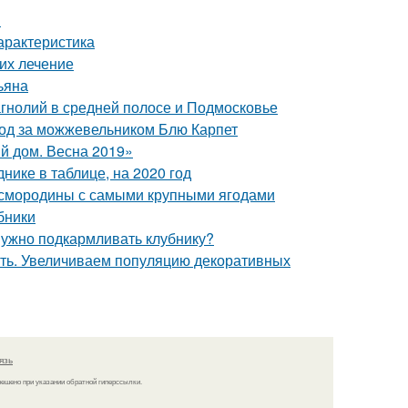
й
арактеристика
 их лечение
ьяна
гнолий в средней полосе и Подмосковье
ход за можжевельником Блю Карпет
й дом. Весна 2019»
нике в таблице, на 2020 год
й смородины с самыми крупными ягодами
бники
 нужно подкармливать клубнику?
ать. Увеличиваем популяцию декоративных
язь
решено при указании обратной гиперссылки.