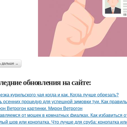
ь дальше →
ледние обновления на сайте:
езка курильского чая когда и как. Когда лучше обрезать?
ь осенних процедур для успешной зимовки туи. Как правиль
он Ветрогон картинки. Мирон Ветрогон
авляемся от мошек в комнатных фиалках. Как избавиться о
лый шов или конопатка. Что лучше для сруба: конопатка ил