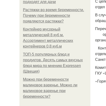
С цел
подходят для дачи
отдел
Растяжки во время беременности.
В слу
Почему при беременности
обращ
появляются растяжки?
Пере
Контейнер мусорный
орга
металлический 8 куб м.
орган
Ассортимент металлических
контейнеров 0,8 куб.м
Конта
отдел
ТОП-5 популярных блюд и
Санкт
продуктов. Десять самых вкусных
блюд мира по мнению Expressen
Комит
(Швеция)
ГКУ «
Можно при беременности
«Горя
малиновое варенье. Можно ли
малиновое варенье при
беременности?