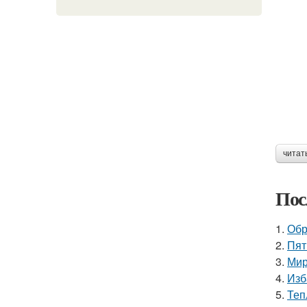
читат
Пос
1.
Обр
2.
Пят
3.
Мир
4.
Изб
5.
Теп