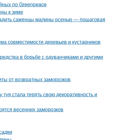
йных по Greenpeace
ины к зиме
осадить саженцы малины осенью — пошаговая
ема совместимости деревьев и кустарников
средства в борьбе с одуванчиками и другими
иты от возвратных заморозков
 туя стала терять свою декоративность и
боятся весенних заморозков
садки
елины