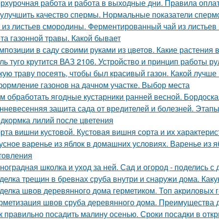
рхурочная работа и работа в выходные дни. Правила опл
 улучшить качество спермы. Нормальные показатели спер
 из листьев смородины. Ферментированный чай из листьев
та газонной травы. Какой бывает
мпозиции в саду своими руками из цветов. Какие растения 
ль туго крутится ВАЗ 2106. Устройство и принцип работы р
кую траву посеять, чтобы был красивый газон. Какой лучше
ормление газонов на дачном участке. Выбор места
м обработать ягодные кустарники ранней весной. Бордоска
нневесенняя защита сада от вредителей и болезней. Этапы
дкормка лилий после цветения
рта вишни кустовой. Кустовая вишня сорта и их характерис
усное варенье из яблок в домашних условиях. Варенье из 
товления
ноградная школка и уход за ней. Сад и огород - поделись с 
делка трещин в бревнах сруба внутри и снаружи дома. Как
делка швов деревянного дома герметиком. Топ акриловых г
рметизация швов сруба деревянного дома. Преимущества 
к правильно посадить малину осенью. Сроки посадки в отк