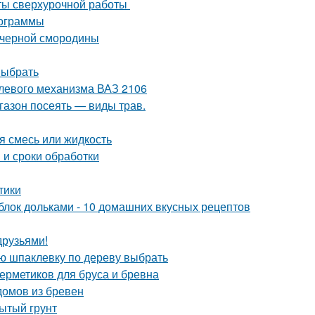
аты сверхурочной работы
мограммы
 черной смородины
выбрать
улевого механизма ВАЗ 2106
 газон посеять — виды трав.
я смесь или жидкость
 и сроки обработки
тики
яблок дольками - 10 домашних вкусных рецептов
друзьями!
ую шпаклевку по дереву выбрать
ерметиков для бруса и бревна
домов из бревен
рытый грунт