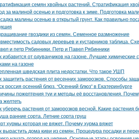
ратификация семян хвойных растений. Стратификация хво
од за малиной осенью и подготовка к зиме. Подготовка мал
садка малины осенью в открытый грунт. Как правильно п
укция
ращивание гвоздики из семян. Семенное размножение
вместимость садовых деревьев и кустарников таблица. Сх
вел и петр Рябинники. Петр и Павел Рябинники
к избавится от одуванчиков на газоне. Лучшие химические 
ками на газоне
епленная шведская плита недостатки. Что такое УШП
к защитить растения от весенних заморозков. Способы защ
ск россия осенний блюз. “Осенний блюз” в Екатеринбурге
ичины пожелтения туи и методы её восстановления. Почему
а желтеть
к уберечь растения от заморозков весной. Какие растения 
уша ранние сорта. Летние сорта груш
рт хурмы которая не вяжет. Почему хурма вяжет
к вырастить дома киви из семян. Процедура посадки и пере
чего начать огород на целине. Основные этапы освоения ц