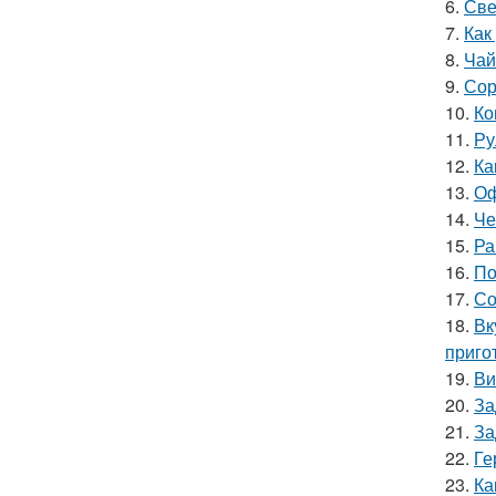
6.
Све
7.
Как
8.
Чай
9.
Сор
10.
Ко
11.
Ру
12.
Ка
13.
Оф
14.
Че
15.
Ра
16.
По
17.
Со
18.
Вк
приго
19.
Ви
20.
За
21.
За
22.
Ге
23.
Ка