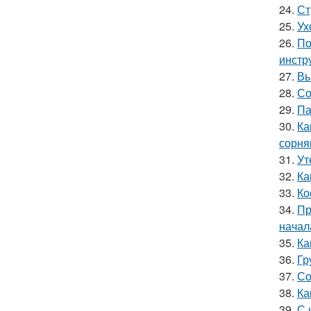
24.
Ст
25.
Ух
26.
По
инстр
27.
Вы
28.
Со
29.
Па
30.
Ка
сорня
31.
Ут
32.
Ка
33.
Ко
34.
Пр
начал
35.
Ка
36.
Гр
37.
Со
38.
Ка
39.
С 