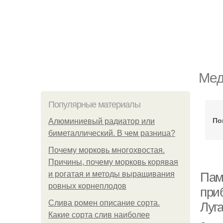
Мед
Популярные материалы
По
Алюминиевый радиатор или
биметаллический. В чем разница?
Почему морковь многохвостая.
Причины, почему морковь корявая
и рогатая и методы выращивания
Пам
ровных корнеплодов
при
Слива ромен описание сорта.
Луг
Какие сорта слив наиболее