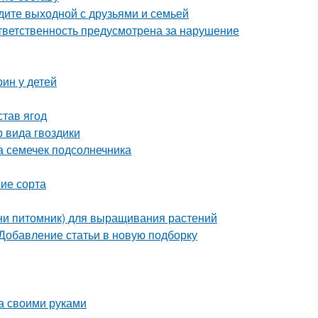
едите выходной с друзьями и семьей
ответственность предусмотрена за нарушение
ин у детей
став ягод
 вида гвоздики
а семечек подсолнечника
ие сорта
ини питомник) для выращивания растений
 Добавление статьи в новую подборку
а своими руками