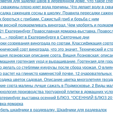
рметик для заделки швов в деревянном доме. Что такое сп
 скважины плохо идет вода причины. Что делает воду в скв
садка саженцев сосны в школку. Правила пересадки саженц
к бороться с грибами. Сажистый гриб и борьба с ним
м весной подкармливать виноград. Чем удобрять и подкар
21 Екатеринбург Православная ярмарка-выставка. Правос
я…» пройдет в Екатеринбурге в Святочные дни
оки созревания винограда по сортам. Классификация сорт
хнический сорт винограда, что это значит. Технический и с
шня лозновская описание сорта. Вишня Лозновская: описа
машняя гортензия уход и выращивание. Гортензия для гор
о делать со стеблями кукурузы после сбора урожая. О влиян
о растет на глинисто каменистой почве. 12 очаровательных
оздика цветок садовая. Описание цветка многолетняя гвозд
кие сорта малины лучше сажать в Подмосковье. 2 Виды мал
хнология производства тротуарной плитки в домашних усло
атеринбург выставка осенний БЛЮЗ. "ОСЕННИЙ БЛЮЗ 2019
вка-ярмарка
бель шкафчики в раздевалку. Шкафчики для раздевалок