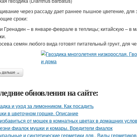
ая гвоздика (Dianthus barbatus)
ивание через рассаду дает раннее пышное цветение, для э
ющие сроки:
и Гренадин – в январе-феврале в теплицы; китайскую – в м
ки.
осева семян любого вида готовят питательный грунт, для ч
ь дальше →
ледние обновления на сайте:
адка и уход за лимонником. Как посадить
ки в цветочном горшке. Описание
 избавиться от мошек в комнатных цветах в домашних усло
езни фиалок мушки и комары. Вредители фиалок
уральные и синтетические герметики для.. Виды герметиков