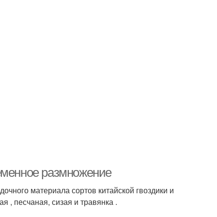
Семенное размножение
очного материала сортов китайской гвоздики и
я , песчаная, сизая и травянка .