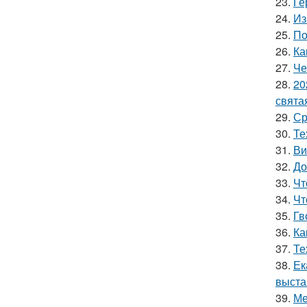
23.
Ге
24.
Из
25.
По
26.
Ка
27.
Че
28.
20
свята
29.
Ср
30.
Те
31.
Ви
32.
До
33.
Чт
34.
Чт
35.
Гв
36.
Ка
37.
Те
38.
Ек
выста
39.
Ме