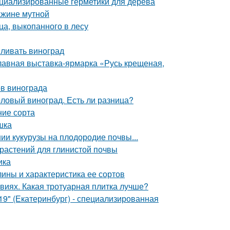
ециализированные герметики для дерева
ажине мутной
а, выкопанного в лесу
мливать виноград
лавная выставка-ярмарка «Русь крещеная,
ов винограда
толовый виноград. Есть ли разница?
ние сорта
шка
ии кукурузы на плодородие почвы...
 растений для глинистой почвы
ика
ины и характеристика ее сортов
виях. Какая тротуарная плитка лучше?
" (Екатеринбург) - специализированная