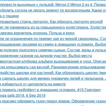
 провести выходные с пользой. Метод 2 Метод 2 из 4: Пров
 убедить соседа не делать ремонт по воскресеньям. Какая 
а о тишине
 правильно стричь лапчатку. Как обрезать лапчатку весной
ит ли паниковать из-за повышенного холестерина. Холестер
дведка вредитель огорода. Польза и вред
ли ли ограничения по приему чая из черной смородины. Со
ращивание гвоздики из семян в домашних условиях. Выбор
м полезен подсолнух семечки сырые. Состав, виды и польз
ормление газонов на дачном участке. Выбор места
монтантная клубника альбион выращивание и уход. Описан
гда опрыскивать сад весной. Ранневесенние опрыскивание
тройство школки для растений. Как оборудовать школку (м
к сделать школку для мелких луковичек лилий и тюльпанов.
к избавиться от целлюлита на животе
к привить грейпфрут в домашних условиях. #15 Григорич
oga gafa 2019. 6 Sep 2019
к красиво оформить газон перед домом. Оформление газон