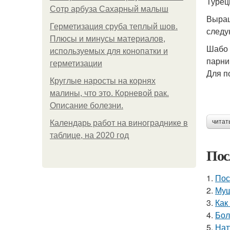
Турецк
Сотр арбуза Сахарный малыш
Выращ
Герметизация сруба теплый шов.
следу
Плюсы и минусы материалов,
Шабо 
используемых для конопатки и
парни
герметизации
Для п
Круглые наросты на корнях
малины, что это. Корневой рак.
Описание болезни.
читат
Календарь работ на винограднике в
таблице, на 2020 год
Пос
1.
Пос
2.
Муш
3.
Как
4.
Бол
5.
Нат