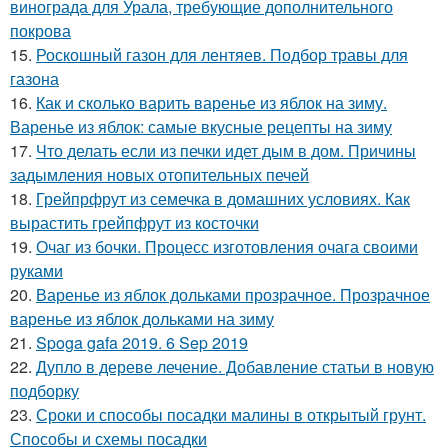
винограда для Урала, требующие дополнительного
покрова
15.
Роскошный газон для лентяев. Подбор травы для
газона
16.
Как и сколько варить варенье из яблок на зиму.
Варенье из яблок: самые вкусные рецепты на зиму
17.
Что делать если из печки идет дым в дом. Причины
задымления новых отопительных печей
18.
Грейпрфрут из семечка в домашних условиях. Как
вырастить грейпфрут из косточки
19.
Очаг из бочки. Процесс изготовления очага своими
руками
20.
Варенье из яблок дольками прозрачное. Прозрачное
варенье из яблок дольками на зиму
21.
Spoga gafa 2019. 6 Sep 2019
22.
Дупло в дереве лечение. Добавление статьи в новую
подборку
23.
Сроки и способы посадки малины в открытый грунт.
Способы и схемы посадки