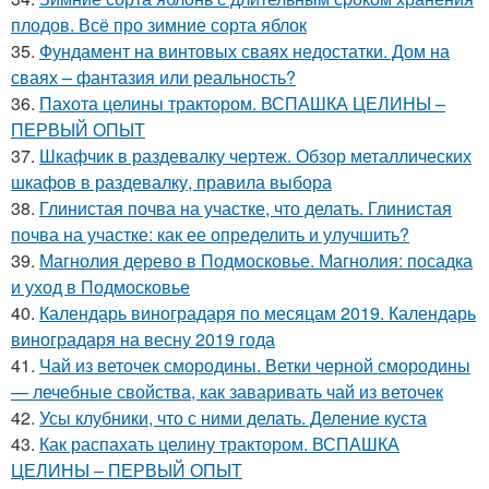
плодов. Всё про зимние сорта яблок
35.
Фундамент на винтовых сваях недостатки. Дом на
сваях – фантазия или реальность?
36.
Пахота целины трактором. ВСПАШКА ЦЕЛИНЫ –
ПЕРВЫЙ ОПЫТ
37.
Шкафчик в раздевалку чертеж. Обзор металлических
шкафов в раздевалку, правила выбора
38.
Глинистая почва на участке, что делать. Глинистая
почва на участке: как ее определить и улучшить?
39.
Магнолия дерево в Подмосковье. Магнолия: посадка
и уход в Подмосковье
40.
Календарь виноградаря по месяцам 2019. Календарь
виноградаря на весну 2019 года
41.
Чай из веточек смородины. Ветки черной смородины
— лечебные свойства, как заваривать чай из веточек
42.
Усы клубники, что с ними делать. Деление куста
43.
Как распахать целину трактором. ВСПАШКА
ЦЕЛИНЫ – ПЕРВЫЙ ОПЫТ