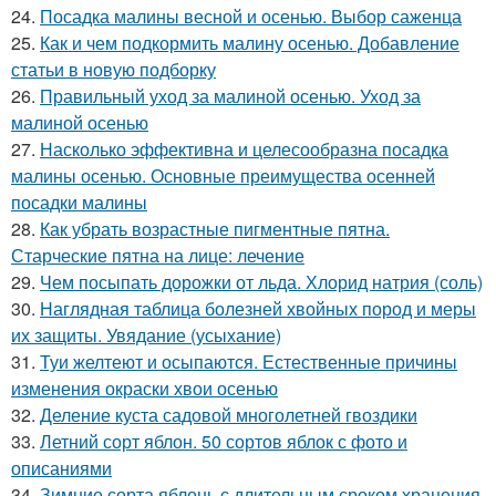
24.
Посадка малины весной и осенью. Выбор саженца
25.
Как и чем подкормить малину осенью. Добавление
статьи в новую подборку
26.
Правильный уход за малиной осенью. Уход за
малиной осенью
27.
Насколько эффективна и целесообразна посадка
малины осенью. Основные преимущества осенней
посадки малины
28.
Как убрать возрастные пигментные пятна.
Старческие пятна на лице: лечение
29.
Чем посыпать дорожки от льда. Хлорид натрия (соль)
30.
Наглядная таблица болезней хвойных пород и меры
их защиты. Увядание (усыхание)
31.
Туи желтеют и осыпаются. Естественные причины
изменения окраски хвои осенью
32.
Деление куста садовой многолетней гвоздики
33.
Летний сорт яблон. 50 сортов яблок с фото и
описаниями
34.
Зимние сорта яблонь с длительным сроком хранения