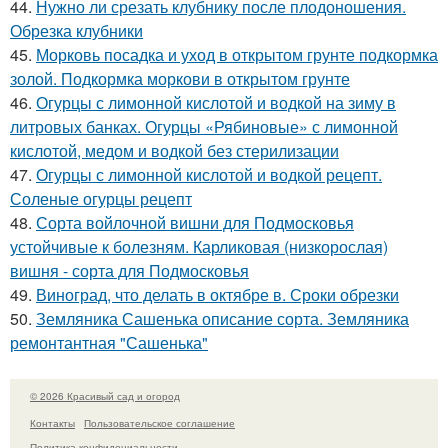
44.
Нужно ли срезать клубнику после плодоношения.
Обрезка клубники
45.
Морковь посадка и уход в открытом грунте подкормка
золой. Подкормка моркови в открытом грунте
46.
Огурцы с лимонной кислотой и водкой на зиму в
литровых банках. Огурцы «Рябиновые» с лимонной
кислотой, медом и водкой без стерилизации
47.
Огурцы с лимонной кислотой и водкой рецепт.
Соленые огурцы рецепт
48.
Сорта войлочной вишни для Подмосковья
устойчивые к болезням. Карликовая (низкорослая)
вишня - сорта для Подмосковья
49.
Виноград, что делать в октябре в. Сроки обрезки
50.
Земляника Сашенька описание сорта. Земляника
ремонтантная "Сашенька"
© 2026 Красивый сад и огород
Контакты
Пользовательское соглашение
Политика конфидециальности