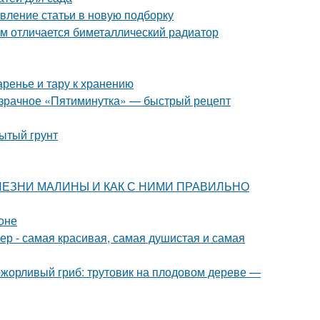
вление статьи в новую подборку
м отличается биметаллический радиатор
аренье и тару к хранению
розрачное «Пятиминутка» — быстрый рецепт
рытый грунт
 БОЛЕЗНИ МАЛИНЫ И КАК С НИМИ ПРАВИЛЬНО
оне
р - самая красивая, самая душистая и самая
ожорливый гриб: трутовик на плодовом дереве —