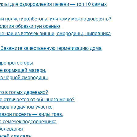
укты для оздоровления печени — топ 10 самых
ли полистиролбетона, или кому можно доверять?
ология обрезки туи осенью
ые чаи из веточек вишни, смородины, шиповника
. Закажите качественную герметизацию дома
дропротекторы
ие кормящей матери.
ев чёрной смородины
го в голых деревьях?
те отличается от обычного меню?
рцов на дачном участке
 газон посеять — виды трав.
а семечек подсолнечника
болевания
атей для сада