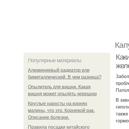
Кап
Как
Популярные материалы
жел
Алюминиевый радиатор или
Забол
биметаллический. В чем разница?
пробл
Опылитель для вишни. Какая
Патол
вишня может опылять черешню
В зав
Круглые наросты на корнях
гипот
малины, что это. Корневой рак.
также
Описание болезни.
гормо
Правила посадки китайского