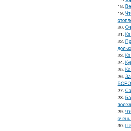
18.
Ве
19.
Чт
отопл
20.
Оч
21.
Ка
22.
Пр
дольк
23.
Ка
24.
Ку
25.
Ко
26.
За
БОРО
27.
Са
28.
Ба
полез
29.
Чт
очень
30.
Пе