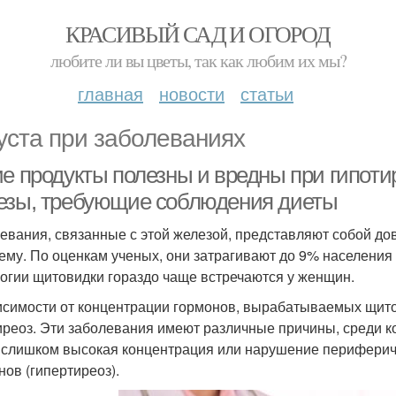
КРАСИВЫЙ САД И ОГОРОД
любите ли вы цветы, так как любим их мы?
главная
новости
статьи
уста при заболеваниях
ие продукты полезны и вредны при гипот
езы, требующие соблюдения диеты
евания, связанные с этой железой, представляют собой д
ему. По оценкам ученых, они затрагивают до 9% населения в
огии щитовидки гораздо чаще встречаются у женщин.
исимости от концентрации гормонов, вырабатываемых щито
иреоз. Эти заболевания имеют различные причины, среди ко
 слишком высокая концентрация или нарушение перифери
нов (гипертиреоз).