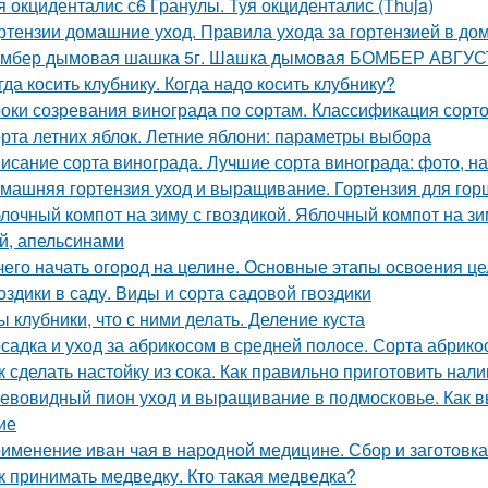
я окциденталис с6 Гранулы. Туя окциденталис (Thuja)
ртензии домашние уход. Правила ухода за гортензией в до
мбер дымовая шашка 5г. Шашка дымовая БОМБЕР АВГУСТ
гда косить клубнику. Когда надо косить клубнику?
оки созревания винограда по сортам. Классификация сорт
рта летних яблок. Летние яблони: параметры выбора
исание сорта винограда. Лучшие сорта винограда: фото, на
машняя гортензия уход и выращивание. Гортензия для гор
лочный компот на зиму с гвоздикой. Яблочный компот на з
й, апельсинами
чего начать огород на целине. Основные этапы освоения ц
оздики в саду. Виды и сорта садовой гвоздики
ы клубники, что с ними делать. Деление куста
садка и уход за абрикосом в средней полосе. Сорта абрик
к сделать настойку из сока. Как правильно приготовить нал
евовидный пион уход и выращивание в подмосковье. Как 
ие
именение иван чая в народной медицине. Сбор и заготовка
к принимать медведку. Кто такая медведка?