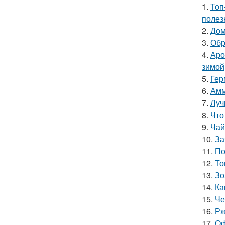
1.
Топ
полез
2.
Дом
3.
Обр
4.
Аро
зимой
5.
Гер
6.
Амм
7.
Луч
8.
Что
9.
Чай
10.
За
11.
По
12.
То
13.
Зо
14.
Ка
15.
Че
16.
Рж
17.
Оф