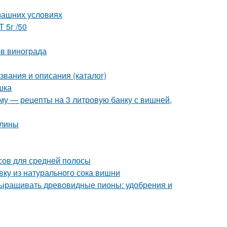
машних условиях
 5г /50
ов винограда
звания и описания (каталог)
шка
иму — рецепты на 3 литровую банку с вишней,
елины
осов для средней полосы
ивку из натурального сока вишни
выращивать древовидные пионы: удобрения и