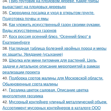
34.
Гриб-трутовик на плодовом дереве. Какие грибы
вырастают на плодовых деревьях
35.
Смородина посадка и уход в открытом грунте.
Подготовка почвы и ямы
36.
Как уложить искусственный газон своими руками.
Виды искусственных газонов
37.
Коск россия осенний блюз. “Осенний блюз” в
Екатеринбурге
38.
Наглядная таблица болезней хвойных пород и меры
их защиты. Увядание (усыхание)
39.
Школка или мини питомник для растений. Цель,
задачи и детальное описание мероприятий в рамках
реализации проекта
40.
Подборка сортов малины для Московской области.
Обыкновенные сорта малины
41.
Гвоздика цветок садовая. Описание цветка
многолетняя гвоздика
42.
Мусорный контейнер уличный металлический объем.
Ассортимент мусорных контейнеров в каталоге ООО