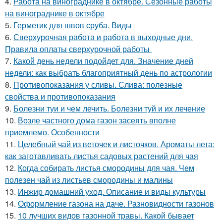
4.
Работа на винограднике в октябре. Сезонные работы
на винограднике в октябре
5.
Герметик для швов сруба. Виды
6.
Сверхурочная работа и работа в выходные дни.
Правила оплаты сверхурочной работы
7.
Какой день недели подойдет для. Значение дней
недели: как выбрать благоприятный день по астрологии
8.
Противопоказания у сливы. Слива: полезные
свойства и противопоказания
9.
Болезни туи и чем лечить. Болезни туй и их лечение
10.
Возле частного дома газон засеять вполне
приемлемо. Особенности
11.
Целебный чай из веточек и листочков. Ароматы лета:
как заготавливать листья садовых растений для чая
12.
Когда собирать листья смородины для чая. Чем
полезен чай из листьев смородины и малины
13.
Инжир домашний уход. Описание и виды культуры
14.
Оформление газона на даче. Разновидности газонов
15.
10 лучших видов газонной травы. Какой бывает