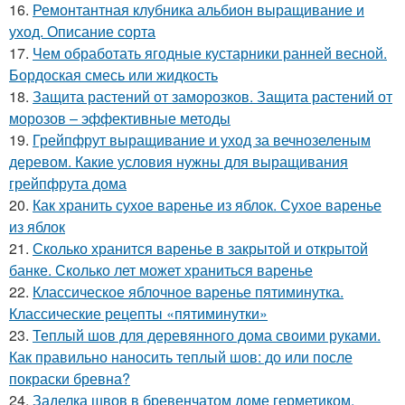
16.
Ремонтантная клубника альбион выращивание и
уход. Описание сорта
17.
Чем обработать ягодные кустарники ранней весной.
Бордоская смесь или жидкость
18.
Защита растений от заморозков. Защита растений от
морозов – эффективные методы
19.
Грейпфрут выращивание и уход за вечнозеленым
деревом. Какие условия нужны для выращивания
грейпфрута дома
20.
Как хранить сухое варенье из яблок. Сухое варенье
из яблок
21.
Сколько хранится варенье в закрытой и открытой
банке. Сколько лет может храниться варенье
22.
Классическое яблочное варенье пятиминутка.
Классические рецепты «пятиминутки»
23.
Теплый шов для деревянного дома своими руками.
Как правильно наносить теплый шов: до или после
покраски бревна?
24.
Заделка швов в бревенчатом доме герметиком.