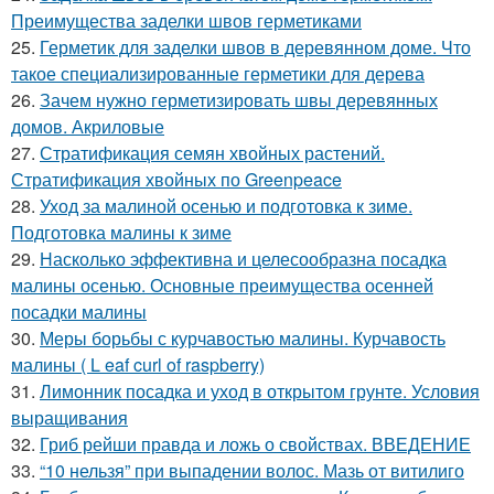
Преимущества заделки швов герметиками
25.
Герметик для заделки швов в деревянном доме. Что
такое специализированные герметики для дерева
26.
Зачем нужно герметизировать швы деревянных
домов. Акриловые
27.
Стратификация семян хвойных растений.
Стратификация хвойных по Greenpeace
28.
Уход за малиной осенью и подготовка к зиме.
Подготовка малины к зиме
29.
Насколько эффективна и целесообразна посадка
малины осенью. Основные преимущества осенней
посадки малины
30.
Меры борьбы с курчавостью малины. Курчавость
малины ( L eaf curl of raspberry)
31.
Лимонник посадка и уход в открытом грунте. Условия
выращивания
32.
Гриб рейши правда и ложь о свойствах. ВВЕДЕНИЕ
33.
“10 нельзя” при выпадении волос. Мазь от витилиго