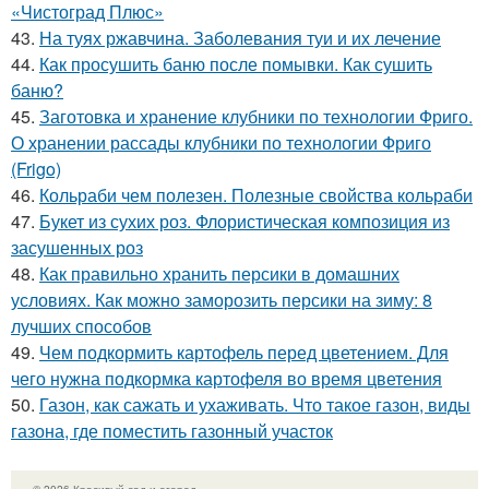
«Чистоград Плюс»
43.
На туях ржавчина. Заболевания туи и их лечение
44.
Как просушить баню после помывки. Как сушить
баню?
45.
Заготовка и хранение клубники по технологии Фриго.
О хранении рассады клубники по технологии Фриго
(Frigo)
46.
Кольраби чем полезен. Полезные свойства кольраби
47.
Букет из сухих роз. Флористическая композиция из
засушенных роз
48.
Как правильно хранить персики в домашних
условиях. Как можно заморозить персики на зиму: 8
лучших способов
49.
Чем подкормить картофель перед цветением. Для
чего нужна подкормка картофеля во время цветения
50.
Газон, как сажать и ухаживать. Что такое газон, виды
газона, где поместить газонный участок