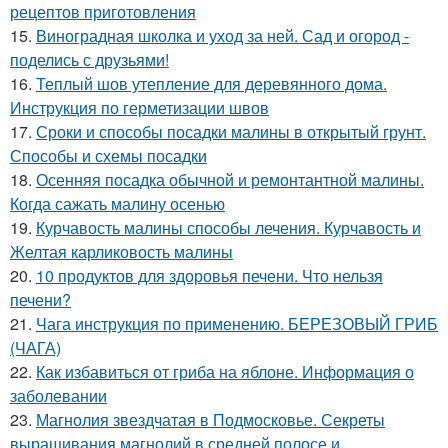
рецептов приготовления
15.
Виноградная школка и уход за ней. Сад и огород -
поделись с друзьями!
16.
Теплый шов утепление для деревянного дома.
Инструкция по герметизации швов
17.
Сроки и способы посадки малины в открытый грунт.
Способы и схемы посадки
18.
Осенняя посадка обычной и ремонтантной малины.
Когда сажать малину осенью
19.
Курчавость малины способы лечения. Курчавость и
Желтая карликовость малины
20.
10 продуктов для здоровья печени. Что нельзя
печени?
21.
Чага инструкция по применению. БЕРЕЗОВЫЙ ГРИБ
(ЧАГА)
22.
Как избавиться от гриба на яблоне. Информация о
заболевании
23.
Магнолия звездчатая в Подмосковье. Секреты
выращивания магнолий в средней полосе и