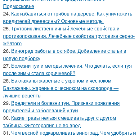
Подмосковье
24.
Как избавиться от грибов на дереве. Как уничтожить
вредителей древесины? Основные методы
25.
Трутовик лиственничный лечебные свойства и
противопоказания. Лечебные свойства трутовика серно-
жёлтого
26.
Виноград работы в октябре. Добавление статьи в
новую подборку
27.
Болезни туи и методы лечения. Что делать, если туя
после зимы стала коричневой?
28.
Баклажаны жареные с укропом и чесноком.
Баклажаны, жареные с чесноком на сковороде —
лучшие рецепты
29.
Вредители и болезни туи. Признаки появления
вредителей и заболеваний у туи
30.
Какие травы нельзя смешивать друг с другом
таблица. Фитотерапия не во вред
31.
Чем весной подкармливать виноград. Чем удобрять и