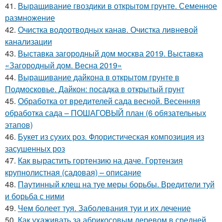
41.
Выращивание гвоздики в открытом грунте. Семенное
размножение
42.
Очистка водоотводных канав. Очистка ливневой
канализации
43.
Выставка загородный дом москва 2019. Выставка
«Загородный дом. Весна 2019»
44.
Выращивание дайкона в открытом грунте в
Подмосковье. Дайкон: посадка в открытый грунт
45.
Обработка от вредителей сада весной. Весенняя
обработка сада – ПОШАГОВЫЙ план (6 обязательных
этапов)
46.
Букет из сухих роз. Флористическая композиция из
засушенных роз
47.
Как вырастить гортензию на даче. Гортензия
крупнолистная (садовая) – описание
48.
Паутинный клещ на туе меры борьбы. Вредители туй
и борьба с ними
49.
Чем болеет туя. Заболевания туи и их лечение
50.
Как ухаживать за абрикосовым деревом в средней