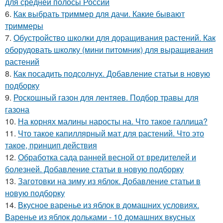
для средней полосы России
6.
Как выбрать триммер для дачи. Какие бывают
триммеры
7.
Обустройство школки для доращивания растений. Как
оборудовать школку (мини питомник) для выращивания
растений
8.
Как посадить подсолнух. Добавление статьи в новую
подборку
9.
Роскошный газон для лентяев. Подбор травы для
газона
10.
На корнях малины наросты на. Что такое галлица?
11.
Что такое капиллярный мат для растений. Что это
такое, принцип действия
12.
Обработка сада ранней весной от вредителей и
болезней. Добавление статьи в новую подборку
13.
Заготовки на зиму из яблок. Добавление статьи в
новую подборку
14.
Вкусное варенье из яблок в домашних условиях.
Варенье из яблок дольками - 10 домашних вкусных