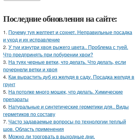
Последние обновления на сайте:
1.
Почему туя желтеет и сохнет. Неправильные посадка
и уход и их исправление
2.
У туи изнутри хвоя рыжего цвета.. Проблема с туей.
Что предпринять при побурении хвои?
3.
На туях черные ветки, что делать. Что делать, если
почернели ветки и хвоя
4.
Как вырастить дуб из желудя в саду. Посадка желудя в
грунт
5.
На потолке много мошек, что делать. Химические
препараты
6.
Натуральные и синтетические герметики для.. Виды
герметиков по составу
7.
Часто задаваемые вопросы по технологии теплый
шов. Область применения
8.
Можно ли торговать в выходные дни.