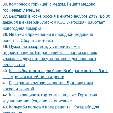
36.
Компресс с горчицей с медом. Рецепт медово
горчичных лепешек
37.
Выставки в коске россия в екатеринбурге 2019. До 30
декабря в екатеринбургском КОСК «Россия» работает
новогодняя ярмарка
38.
Иван-чай применение в народной медицине
рецепты. Сбор и заготовка
39.
Нужен ли зазор между утеплителем и
гидроизоляцией. Вторая ошибка — пароизоляцию
уложили с двух сторон утеплителя и деревянного
перекрытия
40.
Как выбрать котел для бани. Выбираем котел в баню
— секреты и житейские хитрости
41.
Где хранить луковицы цветов. Луковицы: как
сохранить зимой
42.
Как выращивать гортензию на даче. Гортензия
крупнолистная (садовая) – описание
43.
Кольраби польза и вред рецепты. Кольраби для
похудения