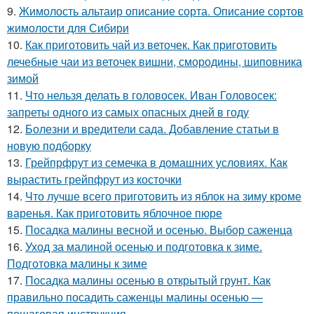
9.
Жимолость альтаир описание сорта. Описание сортов
жимолости для Сибири
10.
Как приготовить чай из веточек. Как приготовить
лечебные чаи из веточек вишни, смородины, шиповника
зимой
11.
Что нельзя делать в головосек. Иван Головосек:
запреты одного из самых опасных дней в году
12.
Болезни и вредители сада. Добавление статьи в
новую подборку
13.
Грейпрфрут из семечка в домашних условиях. Как
вырастить грейпфрут из косточки
14.
Что лучше всего приготовить из яблок на зиму кроме
варенья. Как приготовить яблочное пюре
15.
Посадка малины весной и осенью. Выбор саженца
16.
Уход за малиной осенью и подготовка к зиме.
Подготовка малины к зиме
17.
Посадка малины осенью в открытый грунт. Как
правильно посадить саженцы малины осенью —
пошаговая инструкция