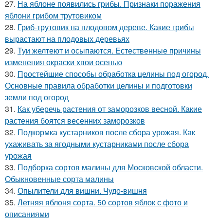
27.
На яблоне появились грибы. Признаки поражения
яблони грибом трутовиком
28.
Гриб-трутовик на плодовом дереве. Какие грибы
вырастают на плодовых деревьях
29.
Туи желтеют и осыпаются. Естественные причины
изменения окраски хвои осенью
30.
Простейшие способы обработка целины под огород.
Основные правила обработки целины и подготовки
земли под огород
31.
Как уберечь растения от заморозков весной. Какие
растения боятся весенних заморозков
32.
Подкормка кустарников после сбора урожая. Как
ухаживать за ягодными кустарниками после сбора
урожая
33.
Подборка сортов малины для Московской области.
Обыкновенные сорта малины
34.
Опылители для вишни. Чудо-вишня
35.
Летняя яблоня сорта. 50 сортов яблок с фото и
описаниями