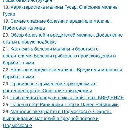
18.
Характеристика малины Гусар. Описание малины
Гусар
19.
Самые опасные болезни и вредители малины.
Побеговая галлица
20.
Обзор болезней и вредителей малины. Добавление
статьи в новую подборку
21.
Как лечить болезни малины и бороться с
вредителями. Болезни грибкового происхождения и
борьба с ними
22.
Болезни и вредители малины. Вредители малины и
борьба с ними
23.
Правильное применение триходермы в
растениеводстве. Описание триходермы
24.
Гриб рейши правда и ложь о свойствах. ВВЕДЕНИЕ
25.
Павел и петр Рябинники. Петр и Павел Рябинники
26.
Магнолия звездчатая в Подмосковье. Секреты
выращивания магнолий в средней полосе и
Подмосковье