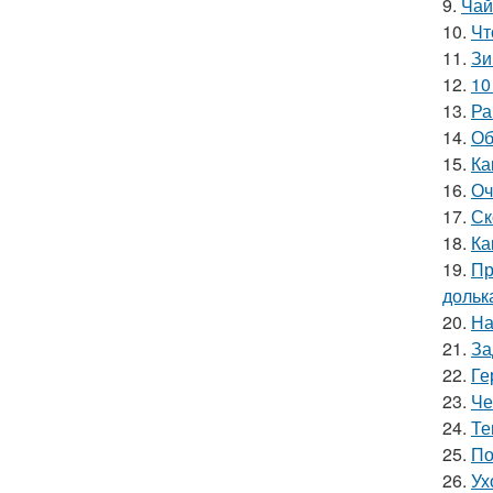
9.
Чай
10.
Чт
11.
Зи
12.
10
13.
Ра
14.
Об
15.
Ка
16.
Оч
17.
Ск
18.
Ка
19.
Пр
дольк
20.
На
21.
За
22.
Ге
23.
Че
24.
Те
25.
По
26.
Ух