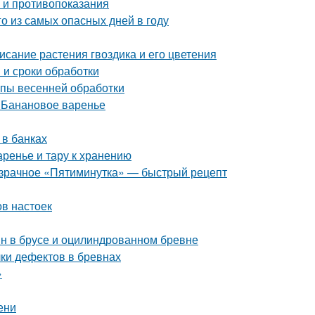
а и противопоказания
го из самых опасных дней в году
исание растения гвоздика и его цветения
 и сроки обработки
апы весенней обработки
. Банановое варенье
 в банках
аренье и тару к хранению
розрачное «Пятиминутка» — быстрый рецепт
ов настоек
ин в брусе и оцилиндрованном бревне
ки дефектов в бревнах
»
ени