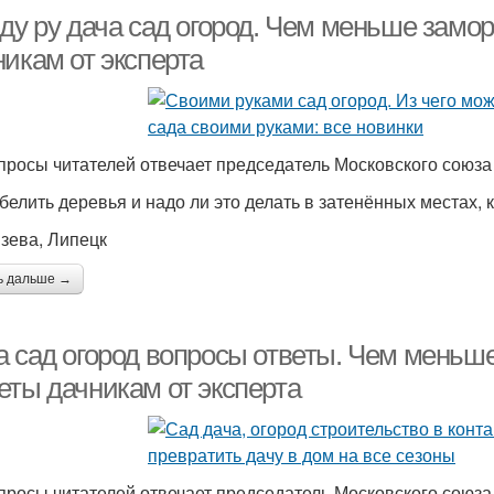
аду ру дача сад огород. Чем меньше замо
никам от эксперта
просы читателей отвечает председатель Московского союза
 белить деревья и надо ли это делать в затенённых местах,
язева, Липецк
ь дальше →
а сад огород вопросы ответы. Чем меньш
еты дачникам от эксперта
просы читателей отвечает председатель Московского союза