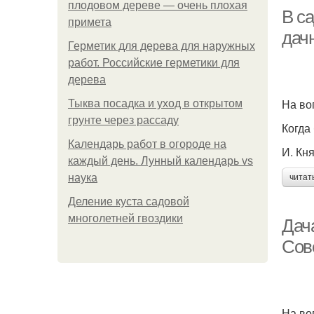
плодовом дереве — очень плохая
В с
примета
дач
Герметик для дерева для наружных
работ. Российские герметики для
дерева
На во
Тыква посадка и уход в открытом
грунте через рассаду
Когда
Календарь работ в огороде на
И. Кн
каждый день. Лунный календарь vs
наука
читат
Деление куста садовой
многолетней гвоздики
Дач
Сов
На во