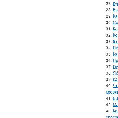
27.
Ку
28.
Вы
29.
Ка
30.
Се
31.
Ка
32.
Ко
33.
5 
34.
Пе
35.
Ка
36.
Пр
37.
Гр
38.
Яб
39.
Ка
40.
Чт
кровл
41.
Ви
42.
Ма
43.
Ка
спосо