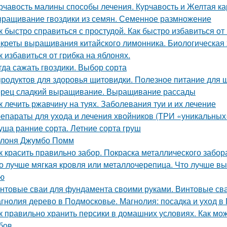
рчавость малины способы лечения. Курчавость и Желтая к
ращивание гвоздики из семян. Семенное размножение
к быстро справиться с простудой. Как быстро избавиться о
креты выращивания китайского лимонника. Биологическая 
к избавиться от грибка на яблонях.
гда сажать гвоздики. Выбор сорта
продуктов для здоровья щитовидки. Полезное питание для
рец сладкий выращивание. Выращивание рассады
к лечить ржавчину на туях. Заболевания туи и их лечение
епараты для ухода и лечения хвойников (ТРИ «уникальных
уша ранние сорта. Летние сорта груш
лоня Джумбо Помм
к красить правильно забор. Покраска металлического забор
о лучше мягкая кровля или металлочерепица. Что лучше вы
ю
нтовые сваи для фундамента своими руками. Винтовые сва
гнолия дерево в Подмосковье. Магнолия: посадка и уход в
к правильно хранить персики в домашних условиях. Как мож
бов