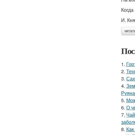
Когда
И. Кн
читат
Пос
1.
Гор
2.
Тех
3.
Сах
4.
Зем
Руяна
5.
Мож
6.
О ч
7.
Чай
забол
8.
Как