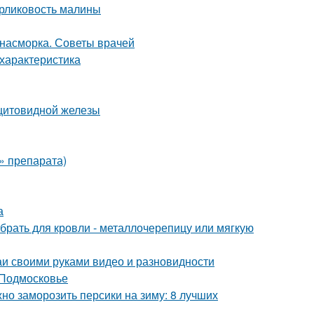
арликовость малины
т насморка. Советы врачей
характеристика
 щитовидной железы
» препарата)
а
брать для кровли - металлочерепицу или мягкую
и своими руками видео и разновидности
 Подмосковье
но заморозить персики на зиму: 8 лучших