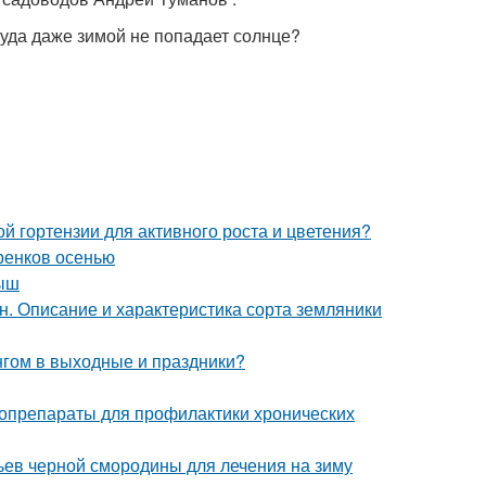
 куда даже зимой не попадает солнце?
й гортензии для активного роста и цветения?
ренков осенью
лыш
. Описание и характеристика сорта земляники
нгом в выходные и праздники?
топрепараты для профилактики хронических
тьев черной смородины для лечения на зиму