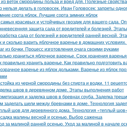
 из веток смородины польза и вред для. Полезные свойств
о нельзя делать в головосек. Иван Головосек: запреты одно
мние сорта яблок. Лучшие сорта зимних яблок
 самых красивых и устойчивых гвоздик для вашего сада. Оп
нневесенняя защита сада от вредителей и болезней. Этапы
работка сада от болезней и вредителей ранней весной. Эт
к и сколько варить яблочное варенье в домашних условиях
аг из бочки. Процесс изготовления очага своими руками
олько храниться яблочное варенье. Срок хранения варенья
к правильно хранить варенье. Как правильно подготовить в
озрачное варенье из яблок дольками. Варенье из яблок п
ами
стойка из черной смородины без спирта и водки. 11 рецепт
делка швов в деревянном доме. Этапы выполнения работ
рметизация и заделка швов в бревнах сруба. Заделка трещ
м заделать щели между бревнами в доме. Технология задел
плый шов для деревянного дома. Технология «теплый шов
садка малины весной и осенью. Выбор саженца
од за малиной ранней осенью. Уход за малиной в начале ос