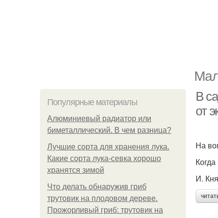
Мал
В с
Популярные материалы
от э
Алюминиевый радиатор или
биметаллический. В чем разница?
На во
Лучшие сорта для хранения лука.
Какие сорта лука-севка хорошо
Когда
хранятся зимой
И. Кн
Что делать обнаружив гриб
читат
трутовик на плодовом дереве.
Прожорливый гриб: трутовик на