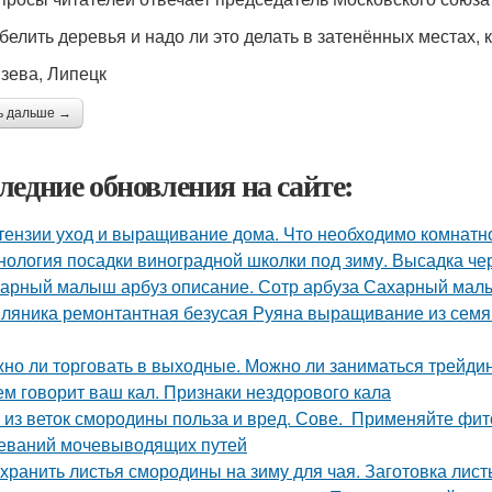
 белить деревья и надо ли это делать в затенённых местах,
язева, Липецк
ь дальше →
ледние обновления на сайте:
тензии уход и выращивание дома. Что необходимо комнатно
нология посадки виноградной школки под зиму. Высадка че
арный малыш арбуз описание. Сотр арбуза Сахарный ма
ляника ремонтантная безусая Руяна выращивание из семян
но ли торговать в выходные. Можно ли заниматься трейди
ем говорит ваш кал. Признаки нездорового кала
 из веток смородины польза и вред. Сове. Применяйте фи
еваний мочевыводящих путей
 хранить листья смородины на зиму для чая. Заготовка лис