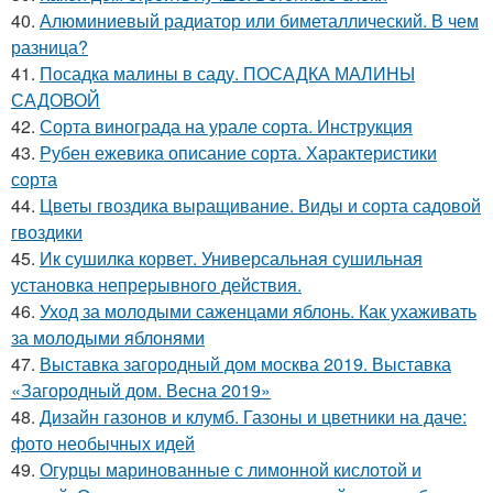
40.
Алюминиевый радиатор или биметаллический. В чем
разница?
41.
Посадка малины в саду. ПОСАДКА МАЛИНЫ
САДОВОЙ
42.
Сорта винограда на урале сорта. Инструкция
43.
Рубен ежевика описание сорта. Характеристики
сорта
44.
Цветы гвоздика выращивание. Виды и сорта садовой
гвоздики
45.
Ик сушилка корвет. Универсальная сушильная
установка непрерывного действия.
46.
Уход за молодыми саженцами яблонь. Как ухаживать
за молодыми яблонями
47.
Выставка загородный дом москва 2019. Выставка
«Загородный дом. Весна 2019»
48.
Дизайн газонов и клумб. Газоны и цветники на даче:
фото необычных идей
49.
Огурцы маринованные с лимонной кислотой и