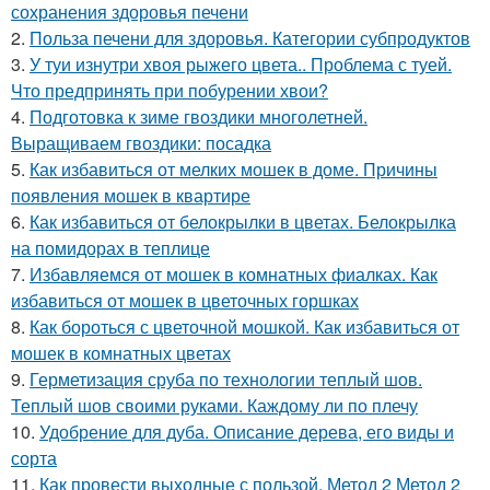
сохранения здоровья печени
2.
Польза печени для здоровья. Категории субпродуктов
3.
У туи изнутри хвоя рыжего цвета.. Проблема с туей.
Что предпринять при побурении хвои?
4.
Подготовка к зиме гвоздики многолетней.
Выращиваем гвоздики: посадка
5.
Как избавиться от мелких мошек в доме. Причины
появления мошек в квартире
6.
Как избавиться от белокрылки в цветах. Белокрылка
на помидорах в теплице
7.
Избавляемся от мошек в комнатных фиалках. Как
избавиться от мошек в цветочных горшках
8.
Как бороться с цветочной мошкой. Как избавиться от
мошек в комнатных цветах
9.
Герметизация сруба по технологии теплый шов.
Теплый шов своими руками. Каждому ли по плечу
10.
Удобрение для дуба. Описание дерева, его виды и
сорта
11.
Как провести выходные с пользой. Метод 2 Метод 2