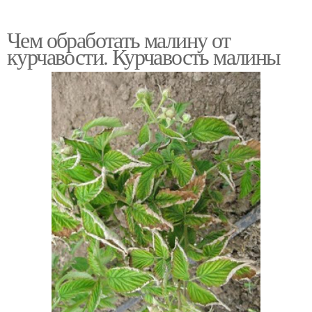
Чем обработать малину от
курчавости. Курчавость малины