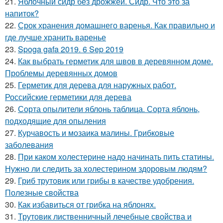
21.
Яблочный сидр без дрожжей. Сидр. Что это за
напиток?
22.
Срок хранения домашнего варенья. Как правильно и
где лучше хранить варенье
23.
Spoga gafa 2019. 6 Sep 2019
24.
Как выбрать герметик для швов в деревянном доме.
Проблемы деревянных домов
25.
Герметик для дерева для наружных работ.
Российские герметики для дерева
26.
Сорта опылители яблонь таблица. Сорта яблонь,
подходящие для опыления
27.
Курчавость и мозаика малины. Грибковые
заболевания
28.
При каком холестерине надо начинать пить статины.
Нужно ли следить за холестерином здоровым людям?
29.
Гриб трутовик или грибы в качестве удобрения.
Полезные свойства
30.
Как избавиться от грибка на яблонях.
31.
Трутовик лиственничный лечебные свойства и