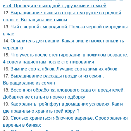
из 4: Проведите выходной с друзьями и семьей
12.
Выращивание тыквы в открытом грунте в средней
полосе. Выращивание тыквы
13.
Чай с черной смородиной. Польза черной смородины
в чае
14.
Опылитель для вишни. Какая вишня может опылять
черешню
15.
Что учесть после стентирования в пожилом возрасте.
4 совета пациентам после стентирования
16.
Зимние сорта яблок. Лучшие сорта зимних яблок
17.
Выращивание рассады гвоздики из семян.
Выращивание из семян
18.
Весенняя обработка плодового сада от вредителей.
Добавление статьи в новую подборку
19.
Как хранить грейпфрут в домашних условиях. Как и
где правильно хранить грейпфрут?
20.
Сколько храниться яблочное варенье. Срок хранения
варенья в банках