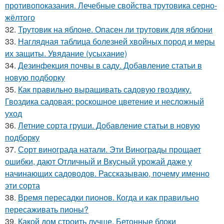
противопоказания. Лечебные свойства трутовика серно-
жёлтого
32.
Трутовик на яблоне. Опасен ли трутовик для яблони
33.
Наглядная таблица болезней хвойных пород и меры
их защиты. Увядание (усыхание)
34.
Дезинфекция почвы в саду. Добавление статьи в
новую подборку
35.
Как правильно выращивать садовую гвоздику.
Гвоздика садовая: роскошное цветение и несложный
уход
36.
Летние сорта груши. Добавление статьи в новую
подборку
37.
Сорт винограда натали. Эти Винограды прощает
ошибки, дают Отличный и Вкусный урожай даже у
начинающих садоводов. Рассказываю, почему именно
эти сорта
38.
Время пересадки пионов. Когда и как правильно
пересаживать пионы?
39.
Какой дом строить лучше. Бетонные блоки