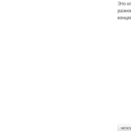
Это о
разно
конце
читат