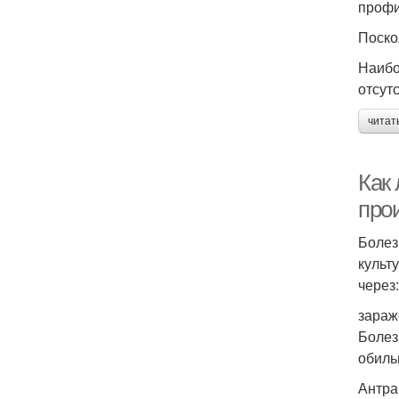
профи
Поско
Наибо
отсут
читат
Как
про
Болез
культ
через:
зараж
Болез
обиль
Антра