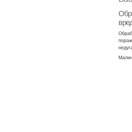
Обр
вре
Обраб
пораж
недуг
Малин