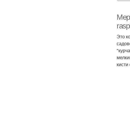
Меры
rasp
Это к
садов
"курч
мелки
кисти