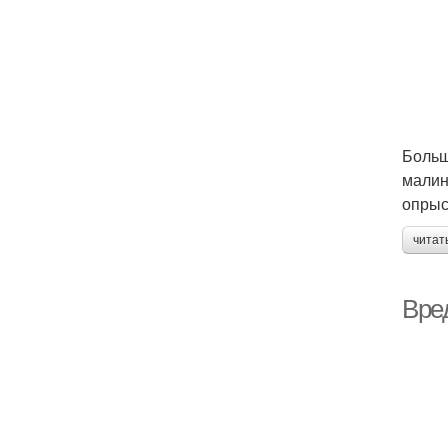
Больш
малин
опрыс
читат
Вре