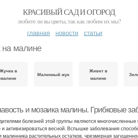
КРАСИВЫЙ САД И ОГОРОД
любите ли вы цветы, так как любим их мы?
главная
новости
статьи
 на малине
Жучка в
Живет в
Малинный жук
Зел
малине
малине
чавость и мозаика малины. Грибковые за
дителями болезней этой группы являются многочисленные г
е и активизироваться весной. Вспышке заболевания способ
и малинника растительных остатков, чрезмерная загущеннос