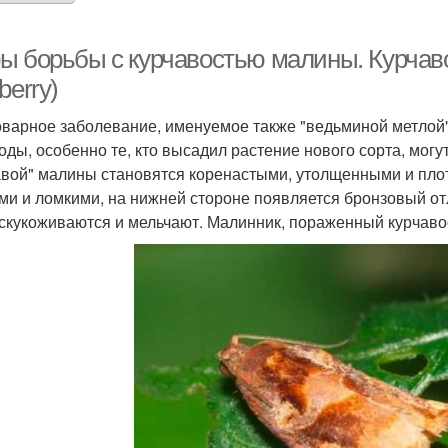
 борьбы с курчавостью малины. Курчавост
berry)
оварное заболевание, именуемое также "ведьминой метлой"
оды, особенно те, кто высадил растение нового сорта, могу
авой" малины становятся коренастыми, утолщенными и пло
ми и ломкими, на нижней стороне появляется бронзовый от
 скукоживаются и мельчают. Малинник, пораженный курчавос