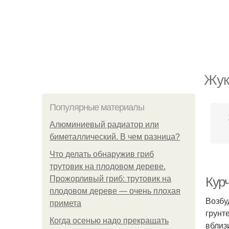
Жук
Популярные материалы
Алюминиевый радиатор или
биметаллический. В чем разница?
Что делать обнаружив гриб
трутовик на плодовом дереве.
Прожорливый гриб: трутовик на
Кур
плодовом дереве — очень плохая
Возбу
примета
грунт
Когда осенью надо прекращать
вблиз