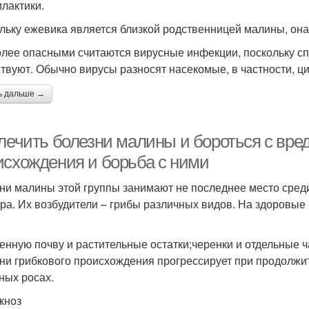
лактики.
льку ежевика является близкой родственницей малины, он
лее опасными считаются вирусные инфекции, поскольку с
ствуют. Обычно вирусы разносят насекомые, в частности, ц
ь дальше →
 лечить болезни малины и бороться с вре
исхождения и борьба с ними
ни малины этой группы занимают не последнее место сред
ура. Их возбудители – грибы различных видов. На здоровы
енную почву и растительные остатки;черенки и отдельные ч
ни грибкового происхождения прогрессирует при продолжи
ных росах.
кноз