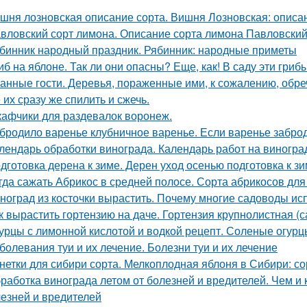
шня лозновская описание сорта. Вишня Лозновская: описа
вловский сорт лимона. Описание сорта лимона Павловски
бинник народный праздник. Рябинник: народные приметы
иб на яблоне. Так ли они опасны? Еще, как! В саду эти гри
анные гости. Деревья, пораженные ими, к сожалению, обре
 их сразу же спилить и сжечь.
афчики для раздевалок воронеж.
бродило варенье клубничное варенье. Если варенье заброд
лендарь обработки винограда. Календарь работ на виноград
дготовка дерена к зиме. Дерен уход осенью подготовка к з
гда сажать Абрикос в средней полосе. Сорта абрикосов дл
ноград из косточки вырастить. Почему многие садоводы ис
к вырастить гортензию на даче. Гортензия крупнолистная (
урцы с лимонной кислотой и водкой рецепт. Соленые огурц
болевания туи и их лечение. Болезни туи и их лечение
нетки для сибири сорта. Мелкоплодная яблоня в Сибири: с
работка винограда летом от болезней и вредителей. Чем и 
лезней и вредителей