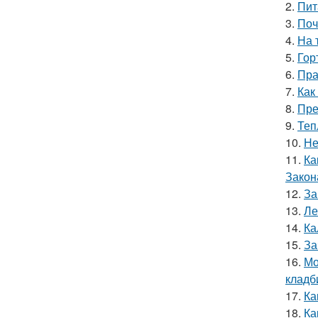
2.
Пит
3.
Поч
4.
На 
5.
Гор
6.
Пра
7.
Как
8.
Пре
9.
Теп
10.
Не
11.
Ка
Закон
12.
За
13.
Ле
14.
Ка
15.
За
16.
Мо
кладб
17.
Ка
18.
Ка