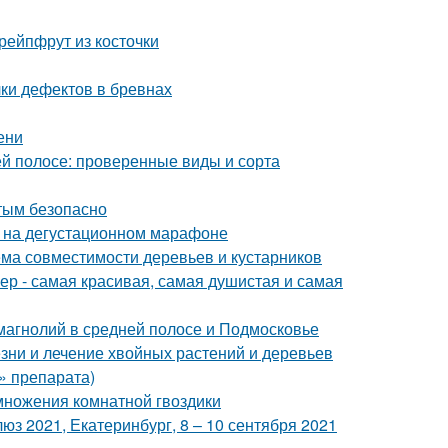
рейпфрут из косточки
ки дефектов в бревнах
ени
й полосе: проверенные виды и сорта
стым безопасно
к на дегустационном марафоне
ема совместимости деревьев и кустарников
р - самая красивая, самая душистая и самая
магнолий в средней полосе и Подмосковье
езни и лечение хвойных растений и деревьев
» препарата)
множения комнатной гвоздики
з 2021, Екатеринбург, 8 – 10 сентября 2021