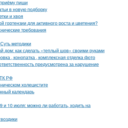
 приёму пищи
атьи в новую подборку
етки и хвоя
й гортензии для активного роста и цветения?
ехнические требования
 Суть методики
 дом: как сделать «теплый шов» своими руками
вка , конопатка , комплексная отделка фото
 ответственность предусмотрена за нарушение
 ТК РФ
оническом холецистите
унный календарь
9 и 10 июля: можно ли работать, ходить на
гвоздики