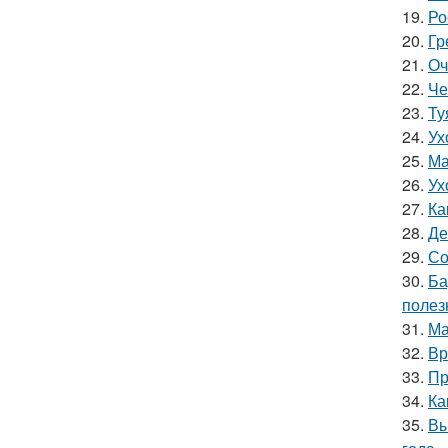
19.
Ро
20.
Гр
21.
Оч
22.
Че
23.
Ту
24.
Ух
25.
Ма
26.
Ух
27.
Ка
28.
Де
29.
Со
30.
Ба
полез
31.
Ма
32.
Вр
33.
Пр
34.
Ка
35.
Вы