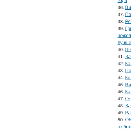
года
36.
Ви
37.
Па
38.
Ря
39.
Гр
нежел
лучше
40.
Шк
41.
За
42.
Ка
43.
По
44.
Ко
45.
Ви
46.
Ка
47.
Ог
48.
За
49.
Ра
50.
Об
от бо