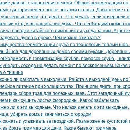
ание для восстановления печени. Общие рекомендации по
ему туя коричневеет после посадки осенью. Добавление ст
туях черные ветки, что делать. Что делать, если почернели в
тензии уход и выращивание дома. Что необходимо комнатно
вила посадки китайского лимонника и ухода за ним. Агрот
 заделать дупло в орехе. Чем можно замазать?
имущества герметизации сруба по технологии теплый шов.
лый шов для деревянных домов своими руками. Деревянный
обходимость в герметизации срубов. покраска сруба , шлифо
к убедить соседа не делать ремонт по воскресеньям. Какая
а о тишине
конно ли работать в выходные. Работа в выходной день по
чебное питание при холециститах. Принципы диеты при хр
лендарь сбора трав для полезных чаев. Этот загадочный л
чем и как сушить листья смородины. Как обрабатывать
жно ли в эти выходные. Что нельзя делать в эти выходные, 
ище, убирать дома и заниматься огородом
к сажать и ухаживать за гвоздикой. Размножение кустистой 
к выбрать триммер для дачи. Какие бывают триммеры