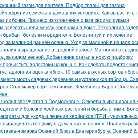
скошный газон для лентяев. Подбор травы для газона
ейпрфрут из семечка в домашних условиях. Как вырастить г
аг из бочки. Процесс изготовления очага своими руками
м заделать щели между бревнами в доме. Технология задел
я брабант болезни и вредители. Болезни туи и их лечение
од за малиной ранней осенью. Уход за малиной в начале ос
гнолия выращивание в средней полосе. Магнолия в средне
од за садом весной. Добавление статьи в новую подборку
к прочистить водостоки на крыше. Как сделать водосток чи
густационная оценка яблок. 10 самых вкусных сортов ябло
вместимость садовых деревьев и кустарников таблица. Сх
рон Солемахер сорт земляники. Земляника Барон Солемахе
ная!
гнолия звездчатая в Подмосковье. Секреты выращивания 
едители и болезни хвойных растений и борьба с ними. Бол
епараты для ухода и лечения хвойников (ТРИ «уникальных
к выращивать гвоздику в домашних условиях. Правила раз
ставка-ярмарка Осенний блюз в Екатеринбурге. Осенний блю