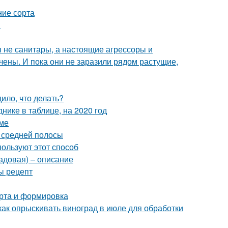
ние сорта
й
бы не санитары, а настоящие агрессоры и
чены. И пока они не заразили рядом растущие,
ило, что делать?
нике в таблице, на 2020 год
име
я средней полосы
пользуют этот способ
садовая) – описание
ы рецепт
орта и формировка
как опрыскивать виноград в июле для обработки