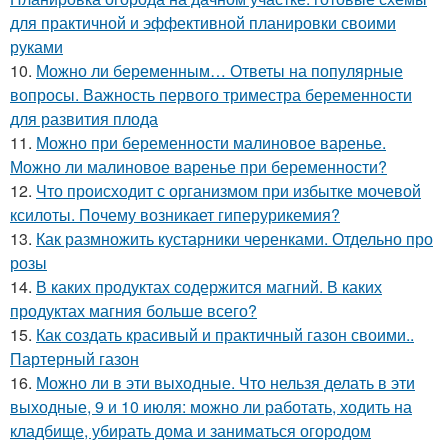
для практичной и эффективной планировки своими
руками
10.
Можно ли беременным… Ответы на популярные
вопросы. Важность первого триместра беременности
для развития плода
11.
Можно при беременности малиновое варенье.
Можно ли малиновое варенье при беременности?
12.
Что происходит с организмом при избытке мочевой
ксилоты. Почему возникает гиперурикемия?
13.
Как размножить кустарники черенками. Отдельно про
розы
14.
В каких продуктах содержится магний. В каких
продуктах магния больше всего?
15.
Как создать красивый и практичный газон своими..
Партерный газон
16.
Можно ли в эти выходные. Что нельзя делать в эти
выходные, 9 и 10 июля: можно ли работать, ходить на
кладбище, убирать дома и заниматься огородом