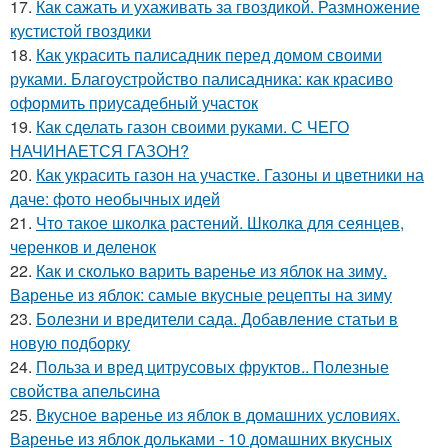
17.
Как сажать и ухаживать за гвоздикой. Размножение
кустистой гвоздики
18.
Как украсить палисадник перед домом своими
руками. Благоустройство палисадника: как красиво
оформить приусадебный участок
19.
Как сделать газон своими руками. С ЧЕГО
НАЧИНАЕТСЯ ГАЗОН?
20.
Как украсить газон на участке. Газоны и цветники на
даче: фото необычных идей
21.
Что такое школка растений. Школка для сеянцев,
черенков и деленок
22.
Как и сколько варить варенье из яблок на зиму.
Варенье из яблок: самые вкусные рецепты на зиму
23.
Болезни и вредители сада. Добавление статьи в
новую подборку
24.
Польза и вред цитрусовых фруктов.. Полезные
свойства апельсина
25.
Вкусное варенье из яблок в домашних условиях.
Варенье из яблок дольками - 10 домашних вкусных