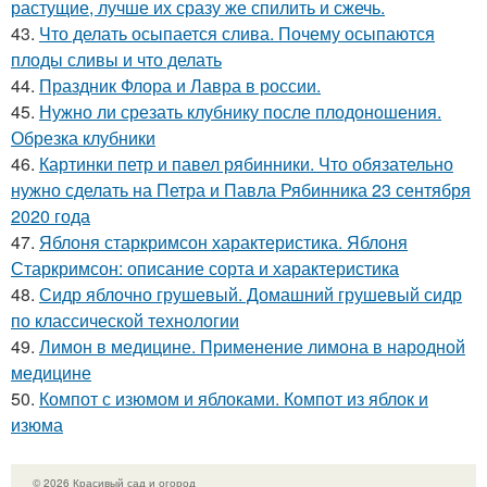
растущие, лучше их сразу же спилить и сжечь.
43.
Что делать осыпается слива. Почему осыпаются
плоды сливы и что делать
44.
Праздник Флора и Лавра в россии.
45.
Нужно ли срезать клубнику после плодоношения.
Обрезка клубники
46.
Картинки петр и павел рябинники. Что обязательно
нужно сделать на Петра и Павла Рябинника 23 сентября
2020 года
47.
Яблоня старкримсон характеристика. Яблоня
Старкримсон: описание сорта и характеристика
48.
Сидр яблочно грушевый. Домашний грушевый сидр
по классической технологии
49.
Лимон в медицине. Применение лимона в народной
медицине
50.
Компот с изюмом и яблоками. Компот из яблок и
изюма
© 2026 Красивый сад и огород