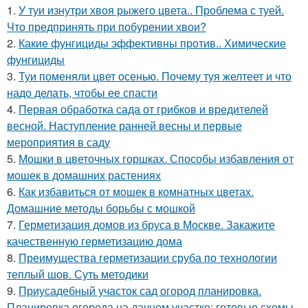
1.
У туи изнутри хвоя рыжего цвета.. Проблема с туей.
Что предпринять при побурении хвои?
2.
Какие фунгициды эффективны против.. Химические
фунгициды
3.
Туи поменяли цвет осенью. Почему туя желтеет и что
надо делать, чтобы ее спасти
4.
Первая обработка сада от грибков и вредителей
весной. Наступление ранней весны и первые
мероприятия в саду
5.
Мошки в цветочных горшках. Способы избавления от
мошек в домашних растениях
6.
Как избавиться от мошек в комнатных цветах.
Домашние методы борьбы с мошкой
7.
Герметизация домов из бруса в Москве. Закажите
качественную герметизацию дома
8.
Преимущества герметизации сруба по технологии
теплый шов. Суть методики
9.
Приусадебный участок сад огород планировка.
Планировка огорода на дачном участке: готовые схемы