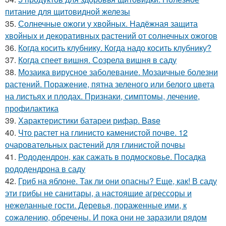
питание для щитовидной железы
35.
Солнечные ожоги у хвойных. Надёжная защита
хвойных и декоративных растений от солнечных ожогов
36.
Когда косить клубнику. Когда надо косить клубнику?
37.
Когда спеет вишня. Созрела вишня в саду
38.
Мозаика вирусное заболевание. Мозаичные болезни
растений. Поражение, пятна зеленого или белого цвета
на листьях и плодах. Признаки, симптомы, лечение,
профилактика
39.
Характеристики батареи рифар. Base
40.
Что растет на глинисто каменистой почве. 12
очаровательных растений для глинистой почвы
41.
Рододендрон, как сажать в подмосковье. Посадка
рододендрона в саду
42.
Гриб на яблоне. Так ли они опасны? Еще, как! В саду
эти грибы не санитары, а настоящие агрессоры и
нежеланные гости. Деревья, пораженные ими, к
сожалению, обречены. И пока они не заразили рядом