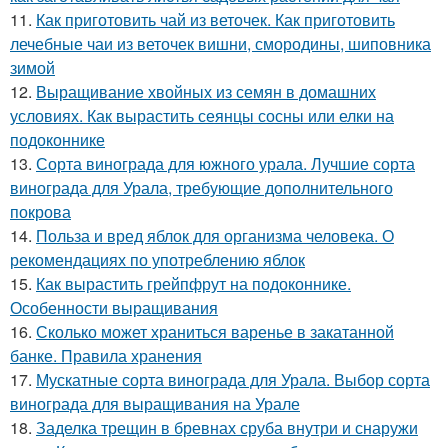
11.
Как приготовить чай из веточек. Как приготовить
лечебные чаи из веточек вишни, смородины, шиповника
зимой
12.
Выращивание хвойных из семян в домашних
условиях. Как вырастить сеянцы сосны или елки на
подоконнике
13.
Сорта винограда для южного урала. Лучшие сорта
винограда для Урала, требующие дополнительного
покрова
14.
Польза и вред яблок для организма человека. О
рекомендациях по употреблению яблок
15.
Как вырастить грейпфрут на подоконнике.
Особенности выращивания
16.
Сколько может храниться варенье в закатанной
банке. Правила хранения
17.
Мускатные сорта винограда для Урала. Выбор сорта
винограда для выращивания на Урале
18.
Заделка трещин в бревнах сруба внутри и снаружи