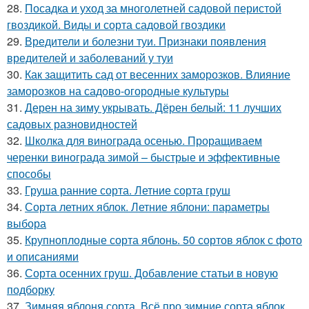
28.
Посадка и уход за многолетней садовой перистой
гвоздикой. Виды и сорта садовой гвоздики
29.
Вредители и болезни туи. Признаки появления
вредителей и заболеваний у туи
30.
Как защитить сад от весенних заморозков. Влияние
заморозков на садово-огородные культуры
31.
Дерен на зиму укрывать. Дёрен белый: 11 лучших
садовых разновидностей
32.
Школка для винограда осенью. Проращиваем
черенки винограда зимой – быстрые и эффективные
способы
33.
Груша ранние сорта. Летние сорта груш
34.
Сорта летних яблок. Летние яблони: параметры
выбора
35.
Крупноплодные сорта яблонь. 50 сортов яблок с фото
и описаниями
36.
Сорта осенних груш. Добавление статьи в новую
подборку
37.
Зимняя яблоня сорта. Всё про зимние сорта яблок