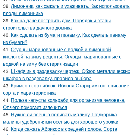
38.
Лимонник, как сажать и ухаживать. Как использовать
плоды лимонника
39.
Как на даче построить дом. Порядок и этапы
строительства дачного домика
40.
Как сделать из бумаги панамку. Как сделать панаму
из бумаги?
41.
Огурцы маринованные с водкой и лимонной
кислотой на зиму рецепты. Огурцы, маринованные с
водкой на зиму без стерилизации
42.
Шкафчик в раздевалку чертеж. Обзор металлических
шкафов в раздевалку, правила выбора
43.
Кримсон сорт яблок. Яблоня Старкримсон: описание
сорта и характеристика
44.
Польза капусты кольраби для организма человека.
От чего помогает излечиться
45.
Нужно ли осенью поливать малину. Подкормка
малины удобрениями осенью для хорошего урожая
46.
Когда сажать Абрикос в средней полосе. Сорта