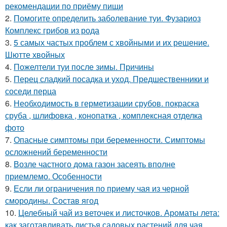
рекомендации по приёму пищи
2.
Помогите определить заболевание туи. Фузариоз
Комплекс грибов из рода
3.
5 самых частых проблем с хвойными и их решение.
Шютте хвойных
4.
Пожелтели туи после зимы. Причины
5.
Перец сладкий посадка и уход. Предшественники и
соседи перца
6.
Необходимость в герметизации срубов. покраска
сруба , шлифовка , конопатка , комплексная отделка
фото
7.
Опасные симптомы при беременности. Симптомы
осложнений беременности
8.
Возле частного дома газон засеять вполне
приемлемо. Особенности
9.
Если ли ограничения по приему чая из черной
смородины. Состав ягод
10.
Целебный чай из веточек и листочков. Ароматы лета:
как заготавливать листья садовых растений для чая