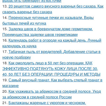
вырастить грейпфрут из косточки
13.
20 рецептов самого вкусного варенья без сахара. Как
сварить варенье без сахара
14.
Переносные чугунные печки их называли. Виды
бытовых печей из чугуна
15.
Заделка швов в бревенчатом доме герметиком.
Преимущества заделки швов герметиками
16.
Календарь работ в огороде на каждый день. Лунный
календарь vs наука
17.
Табачная пыль от вредителей. Добавление статьи в
новую подборку
18.
Как омолодить лицо в 50 лет без операции. КАК
ЭФФЕКТИВНО ПОДТЯНУТЬ КОЖУ ЛИЦА ПОСЛЕ 30,
40, 50 ЛЕТ БЕЗ ОПЕРАЦИИ: ПРОЦЕДУРЫ И МЕТОДЫ
19.
Самый вкусный гранат. Как выбрать спелый гранат в
магазине
20.
Как ухаживать за абрикосом в средней полосе. Уход
за абрикосом в средней полосе России
21.
Баклажаны жареные с укропом и чесноком.