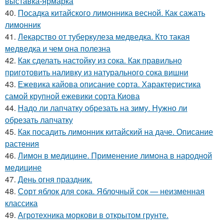
выставка-ярмарка
40.
Посадка китайского лимонника весной. Как сажать
лимонник
41.
Лекарство от туберкулеза медведка. Кто такая
медведка и чем она полезна
42.
Как сделать настойку из сока. Как правильно
приготовить наливку из натурального сока вишни
43.
Ежевика кайова описание сорта. Характеристика
самой крупной ежевики сорта Киова
44.
Надо ли лапчатку обрезать на зиму. Нужно ли
обрезать лапчатку
45.
Как посадить лимонник китайский на даче. Описание
растения
46.
Лимон в медицине. Применение лимона в народной
медицине
47.
День огня праздник.
48.
Сорт яблок для сока. Яблочный сок — неизменная
классика
49.
Агротехника моркови в открытом грунте.