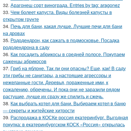
32.
Арагонеш сорт винограда. Entries by tag: aragonez
33.
Чем болеет капуста. Виды болезней капусты в
открытом грунте
34.
Печь для бани, какая лучше. Лучшие печи для бани
на дровах
35.
Рододендрон, как сажать в подмосковье. Посадка
рододендрона в саду
36.
Как посадить абрикосы в средней полосе. Покупаем
саженцы абрикосов
37.
Гриб на яблоне. Так ли они опасны? Еще, как! В саду
эти грибы не санитары, а настоящие агрессоры и
нежеланные гости. Деревья, пораженные ими, к
сожалению, обречены. И пока они не заразили рядом
растущие, лучше их сразу же спилить и сжечь.
38.
Как выбрать котел для бани. Выбираем котел в баню
— секреты и житейские хитрости
39.
Распродажа в КОСКе россия екатеринбург. Выгодная
покупка: в екатеринбургском КОСК «Россия» открылась