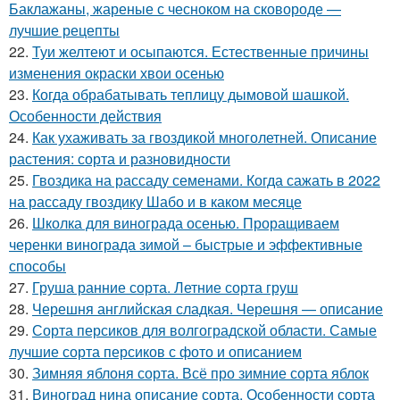
Баклажаны, жареные с чесноком на сковороде —
лучшие рецепты
22.
Туи желтеют и осыпаются. Естественные причины
изменения окраски хвои осенью
23.
Когда обрабатывать теплицу дымовой шашкой.
Особенности действия
24.
Как ухаживать за гвоздикой многолетней. Описание
растения: сорта и разновидности
25.
Гвоздика на рассаду семенами. Когда сажать в 2022
на рассаду гвоздику Шабо и в каком месяце
26.
Школка для винограда осенью. Проращиваем
черенки винограда зимой – быстрые и эффективные
способы
27.
Груша ранние сорта. Летние сорта груш
28.
Черешня английская сладкая. Черешня — описание
29.
Сорта персиков для волгоградской области. Самые
лучшие сорта персиков с фото и описанием
30.
Зимняя яблоня сорта. Всё про зимние сорта яблок
31.
Виноград нина описание сорта. Особенности сорта