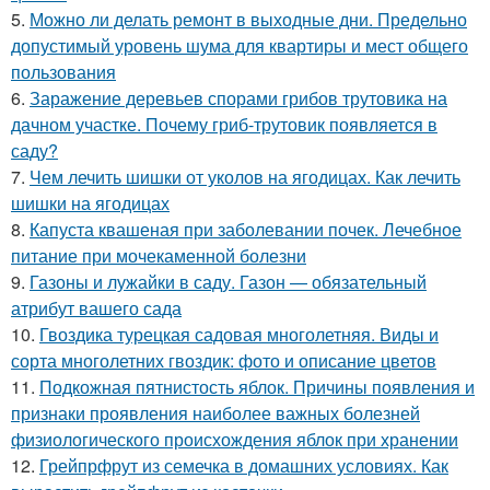
5.
Можно ли делать ремонт в выходные дни. Предельно
допустимый уровень шума для квартиры и мест общего
пользования
6.
Заражение деревьев спорами грибов трутовика на
дачном участке. Почему гриб-трутовик появляется в
саду?
7.
Чем лечить шишки от уколов на ягодицах. Как лечить
шишки на ягодицах
8.
Капуста квашеная при заболевании почек. Лечебное
питание при мочекаменной болезни
9.
Газоны и лужайки в саду. Газон — обязательный
атрибут вашего сада
10.
Гвоздика турецкая садовая многолетняя. Виды и
сорта многолетних гвоздик: фото и описание цветов
11.
Подкожная пятнистость яблок. Причины появления и
признаки проявления наиболее важных болезней
физиологического происхождения яблок при хранении
12.
Грейпрфрут из семечка в домашних условиях. Как