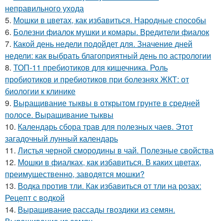
неправильного ухода
5.
Мошки в цветах, как избавиться. Народные способы
6.
Болезни фиалок мушки и комары. Вредители фиалок
7.
Какой день недели подойдет для. Значение дней
недели: как выбрать благоприятный день по астрологии
8.
ТОП-11 пребиотиков для кишечника. Роль
пробиотиков и пребиотиков при болезнях ЖКТ: от
биологии к клинике
9.
Выращивание тыквы в открытом грунте в средней
полосе. Выращивание тыквы
10.
Календарь сбора трав для полезных чаев. Этот
загадочный лунный календарь
11.
Листья черной смородины в чай. Полезные свойства
12.
Мошки в фиалках, как избавиться. В каких цветах,
преимущественно, заводятся мошки?
13.
Водка против тли. Как избавиться от тли на розах:
Рецепт с водкой
14.
Выращивание рассады гвоздики из семян.