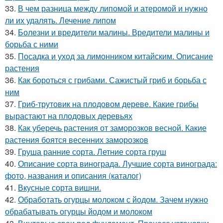
33.
В чем разница между липомой и атеромой и нужно
ли их удалять. Лечение липом
34.
Болезни и вредители малины. Вредители малины и
борьба с ними
35.
Посадка и уход за лимонником китайским. Описание
растения
36.
Как бороться с грибами. Сажистый гриб и борьба с
ним
37.
Гриб-трутовик на плодовом дереве. Какие грибы
вырастают на плодовых деревьях
38.
Как уберечь растения от заморозков весной. Какие
растения боятся весенних заморозков
39.
Груша ранние сорта. Летние сорта груш
40.
Описание сорта винограда. Лучшие сорта винограда:
фото, названия и описания (каталог)
41.
Вкусные сорта вишни.
42.
Обработать огурцы молоком с йодом. Зачем нужно
обрабатывать огурцы йодом и молоком