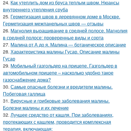
24.
Как утеплить дом из бруса теплым швом. Нюансы
внутреннего утепления сруба
25.
Герметизация швов в деревянном доме в Москве.
Герметизация межпанельных швов — отзывы
26.
Магнолия выращивание в средней полосе. Магнолия
в средней полосе: проверенные виды и сорта
27.
Малина от А до я. Малина — ботаническое описание
28.
Характеристика малины Гусар. Описание малины
Гусар
29.
Мобильный газгольдер на прицепе. Газгольдер в
автомобильном прицепе – насколько удобно такое
газоснабжение дома?
30.
Самые опасные болезни и вредители малины.
Побеговая галлица
31.
Вирусные и грибковые заболевания малины.
Болезни малины и их лечение
32.
Лучшее средство от кашля. При заболеваниях,
протекающих с кашлем, проводится комплексная
терапия, включающая: