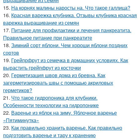
Выращивание из семян
15.
На корнях малины наросты на. Что такое галлица?
16.
Красная варежка клубника. Отзывы клубника красная
варежка выращивание из семян
17.
Питание для профилактики и лечения панкреатита.
Правильное питание при панкреатите
18.
Зимний сорт яблони. Чем хороши яблони поздних
сортов
19.
Грейпрфрут из семечка в домашних условиях. Как
вырастить грейпфрут из косточки
20.
Герметизация швов дома из бревна. Как
загерметизировать швы с помощью акриловых
герметиков?
21.
Что такое гидропоника для клубники.
Особенности технологии на гидропонике
22.
Варенье из яблок на зиму. Яблочное варенье
«Пятиминутка»
23.
Как правильно хранить варенье. Как правильно
подготовить варенье и тару к хранению