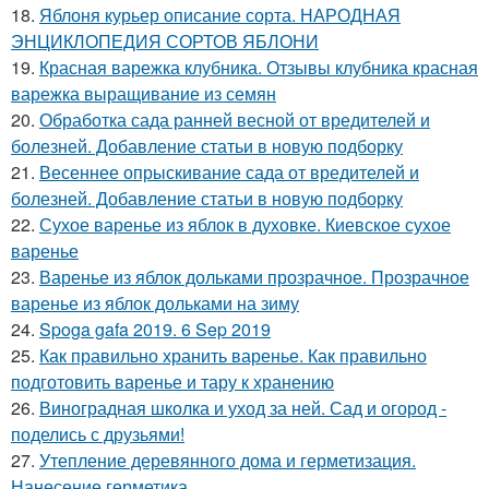
18.
Яблоня курьер описание сорта. НАРОДНАЯ
ЭНЦИКЛОПЕДИЯ СОРТОВ ЯБЛОНИ
19.
Красная варежка клубника. Отзывы клубника красная
варежка выращивание из семян
20.
Обработка сада ранней весной от вредителей и
болезней. Добавление статьи в новую подборку
21.
Весеннее опрыскивание сада от вредителей и
болезней. Добавление статьи в новую подборку
22.
Сухое варенье из яблок в духовке. Киевское сухое
варенье
23.
Варенье из яблок дольками прозрачное. Прозрачное
варенье из яблок дольками на зиму
24.
Spoga gafa 2019. 6 Sep 2019
25.
Как правильно хранить варенье. Как правильно
подготовить варенье и тару к хранению
26.
Виноградная школка и уход за ней. Сад и огород -
поделись с друзьями!
27.
Утепление деревянного дома и герметизация.
Нанесение герметика