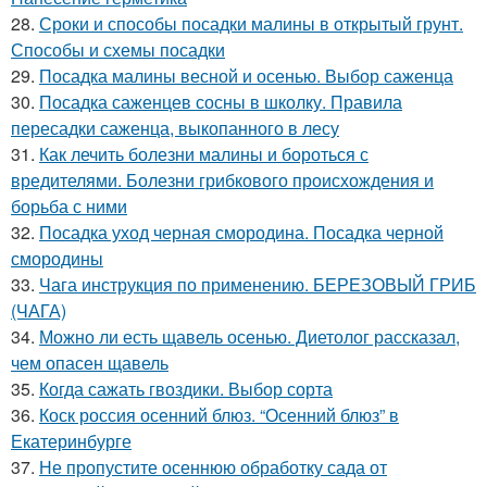
28.
Сроки и способы посадки малины в открытый грунт.
Способы и схемы посадки
29.
Посадка малины весной и осенью. Выбор саженца
30.
Посадка саженцев сосны в школку. Правила
пересадки саженца, выкопанного в лесу
31.
Как лечить болезни малины и бороться с
вредителями. Болезни грибкового происхождения и
борьба с ними
32.
Посадка уход черная смородина. Посадка черной
смородины
33.
Чага инструкция по применению. БЕРЕЗОВЫЙ ГРИБ
(ЧАГА)
34.
Можно ли есть щавель осенью. Диетолог рассказал,
чем опасен щавель
35.
Когда сажать гвоздики. Выбор сорта
36.
Коск россия осенний блюз. “Осенний блюз” в
Екатеринбурге
37.
Не пропустите осеннюю обработку сада от