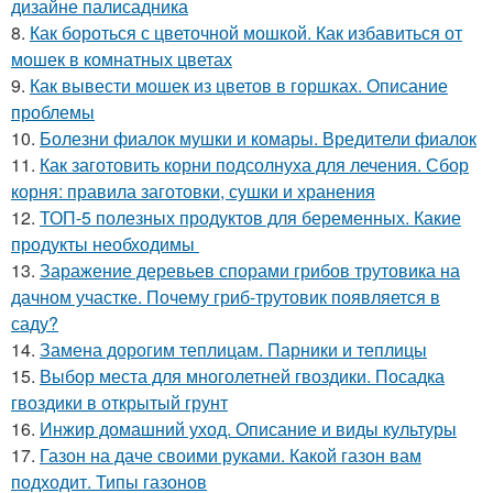
дизайне палисадника
8.
Как бороться с цветочной мошкой. Как избавиться от
мошек в комнатных цветах
9.
Как вывести мошек из цветов в горшках. Описание
проблемы
10.
Болезни фиалок мушки и комары. Вредители фиалок
11.
Как заготовить корни подсолнуха для лечения. Сбор
корня: правила заготовки, сушки и хранения
12.
ТОП-5 полезных продуктов для беременных. Какие
продукты необходимы
13.
Заражение деревьев спорами грибов трутовика на
дачном участке. Почему гриб-трутовик появляется в
саду?
14.
Замена дорогим теплицам. Парники и теплицы
15.
Выбор места для многолетней гвоздики. Посадка
гвоздики в открытый грунт
16.
Инжир домашний уход. Описание и виды культуры
17.
Газон на даче своими руками. Какой газон вам
подходит. Типы газонов