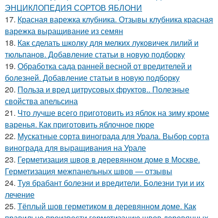
ЭНЦИКЛОПЕДИЯ СОРТОВ ЯБЛОНИ
17.
Красная варежка клубника. Отзывы клубника красная
варежка выращивание из семян
18.
Как сделать школку для мелких луковичек лилий и
тюльпанов. Добавление статьи в новую подборку
19.
Обработка сада ранней весной от вредителей и
болезней. Добавление статьи в новую подборку
20.
Польза и вред цитрусовых фруктов.. Полезные
свойства апельсина
21.
Что лучше всего приготовить из яблок на зиму кроме
варенья. Как приготовить яблочное пюре
22.
Мускатные сорта винограда для Урала. Выбор сорта
винограда для выращивания на Урале
23.
Герметизация швов в деревянном доме в Москве.
Герметизация межпанельных швов — отзывы
24.
Туя брабант болезни и вредители. Болезни туи и их
лечение
25.
Тёплый шов герметиком в деревянном доме. Как
правильно произвести герметизацию швов деревянных