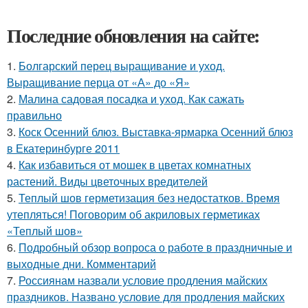
Последние обновления на сайте:
1.
Болгарский перец выращивание и уход.
Выращивание перца от «А» до «Я»
2.
Малина садовая посадка и уход. Как сажать
правильно
3.
Коск Осенний блюз. Выставка-ярмарка Осенний блюз
в Екатеринбурге 2011
4.
Как избавиться от мошек в цветах комнатных
растений. Виды цветочных вредителей
5.
Теплый шов герметизация без недостатков. Время
утепляться! Поговорим об акриловых герметиках
«Теплый шов»
6.
Подробный обзор вопроса о работе в праздничные и
выходные дни. Комментарий
7.
Россиянам назвали условие продления майских
праздников. Названо условие для продления майских