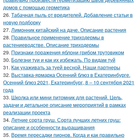
домов с помощью герметика
26.
Табачная пыль от вредителей. Добавление статьи в
новую подборку
27.
Лимонник китайский на даче. Описание растения
28.
Правильное применение триходермы в
растениеводстве. Описание триходермы
29.
Признаки поражения яблони грибом трутовиком
30.
Болезни туи и как их избежать. По видам туй
31.
Как ухаживать за туей весной. Наши партнеры
32.
Выставка-ярмарка Осенний блюз в Екатеринбурге.
Осенний блюз 2021, Екатеринбург, 8 – 10 сентября 2021
года
33.
Школка или мини питомник для растений. Цель,
задачи и детальное описание мероприятий в рамках
реализации проекта
34.
Летние сорта груш. Сорта лучших летних груш:
описание и особенности выращивания
35.
Время пересадки пионов. Когда и как правильно