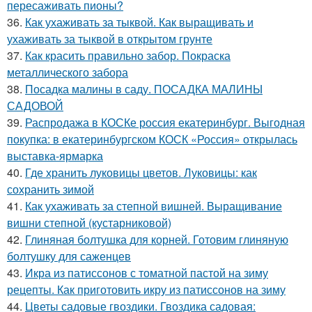
пересаживать пионы?
36.
Как ухаживать за тыквой. Как выращивать и
ухаживать за тыквой в открытом грунте
37.
Как красить правильно забор. Покраска
металлического забора
38.
Посадка малины в саду. ПОСАДКА МАЛИНЫ
САДОВОЙ
39.
Распродажа в КОСКе россия екатеринбург. Выгодная
покупка: в екатеринбургском КОСК «Россия» открылась
выставка-ярмарка
40.
Где хранить луковицы цветов. Луковицы: как
сохранить зимой
41.
Как ухаживать за степной вишней. Выращивание
вишни степной (кустарниковой)
42.
Глиняная болтушка для корней. Готовим глиняную
болтушку для саженцев
43.
Икра из патиссонов с томатной пастой на зиму
рецепты. Как приготовить икру из патиссонов на зиму
44.
Цветы садовые гвоздики. Гвоздика садовая: