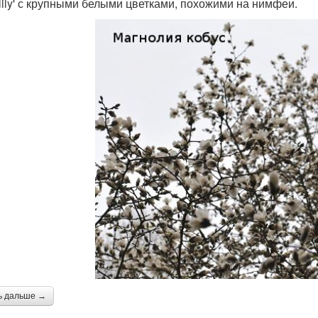
rlily' с крупными белыми цветками, похожими на нимфеи.
ь дальше →