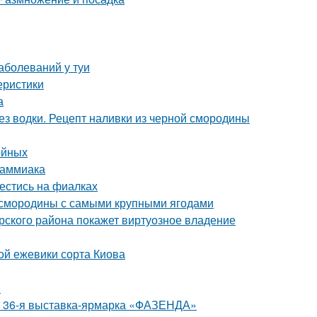
аболеваний у туи
еристики
а
з водки. Рецепт наливки из черной смородины
ойных
 аммиака
вестись на фиалках
й смородины с самыми крупными ягодами
рского района покажет виртуозное владение
ой ежевики сорта Киова
!
 - 36-я выставка-ярмарка «ФАЗЕНДА»