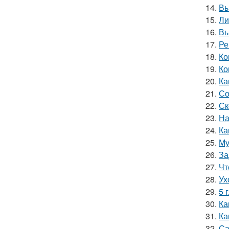
14.
Вы
15.
Ли
16.
Вы
17.
Ре
18.
Ко
19.
Ко
20.
Ка
21.
Со
22.
Ск
23.
На
24.
Ка
25.
Му
26.
За
27.
Чт
28.
Ух
29.
5 
30.
Ка
31.
Ка
32.
Са