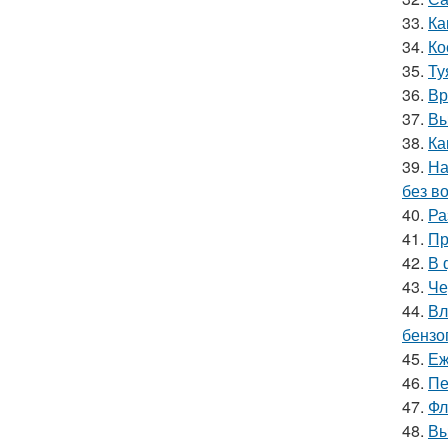
33.
Ка
34.
Ко
35.
Ту
36.
Вр
37.
Вы
38.
Ка
39.
На
без в
40.
Ра
41.
Пр
42.
В 
43.
Че
44.
Вл
бензо
45.
Еж
46.
Пе
47.
Фл
48.
Вы