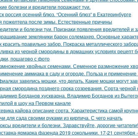
кие болезни и вредители поражают туи.
ск россия осенний блюз. “Осенний блюз” в Екатеринбурге
я пожелтела после зимы. Естественные причины
едители и болезни туи. Признаки появления вредителей и з
ращивание земляники барон солемахер. Основные характ
к красить правильно забор. Покраска металлического забор
ливка из черной смородины в домашних условиях рецепт бе
одки, пошагово с фото
змножение хвойных семенами. Семенное размножение хв
именение аммиака в саду и огороде. Польза и применение
фиалках завелись мошки, что делать. Какие мошки могут за
рная смородина позднего срока созревания. Сорта черно
адимир Богданов хускварна. Владимир Богданов из Вытего
пилой в шоу на Первом канале
евика кайова описание сорта. Характеристика самой крупн
чи для сада своими руками из кирпича. С чего начать
оксы вредители и болезни. Здравствуйте, дорогие читатели
ставка-ярмарка фазенда 2019 сокольники. 17-21 сентября