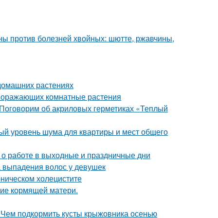
ы против болезней хвойных: шютте, ржавчины,
 домашних растениях
 поражающих комнатные растения
 Поговорим об акриловых герметиках «Теплый
ый уровень шума для квартиры и мест общего
с о работе в выходные и праздничные дни
 выпадения волос у девушек
оническом холецистите
ние кормящей матери.
 Чем подкормить кусты крыжовника осенью