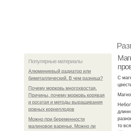
Раз
Маг
Популярные материалы
про
Алюминиевый радиатор или
С маг
биметаллический. В чем разница?
цвест
Почему морковь многохвостая.
Магнол
Причины, почему морковь корявая
и рогатая и методы выращивания
Небол
ровных корнеплодов
длинн
разно
Можно при беременности
то вс
малиновое варенье. Можно ли