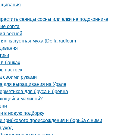
ращивания
растить сеянцы сосны или елки на подоконнике
ие сорта
ния весной
яя капустная муха (Delia radicum
ащивания
тики
 в банках
ов настоек
а своими руками
да для выращивания на Урале
ерметиков для бруса и бревна
стающейся малиной?
ени
ьи в новую подборку
ни грибкового происхождения и борьба с ними
и уход
 Размножение и посадка