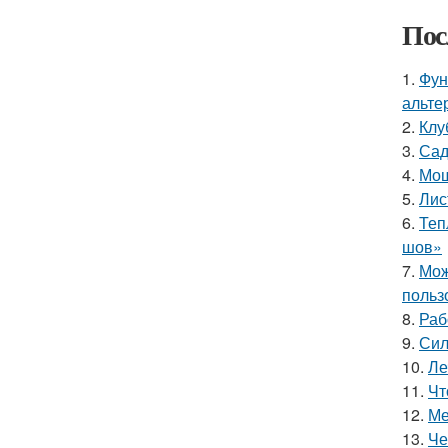
Пос
1.
Фун
альте
2.
Клу
3.
Сад
4.
Мош
5.
Лис
6.
Теп
шов»
7.
Мож
польз
8.
Раб
9.
Сил
10.
Ле
11.
Чт
12.
Ме
13.
Че