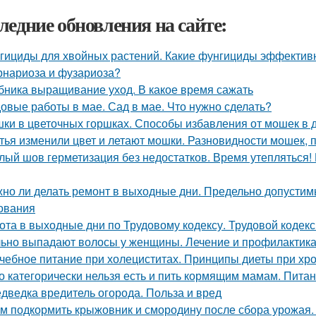
ледние обновления на сайте:
гициды для хвойных растений. Какие фунгициды эффективн
рнариоза и фузариоза?
бника выращивание уход. В какое время сажать
овые работы в мае. Сад в мае. Что нужно сделать?
ки в цветочных горшках. Способы избавления от мошек в
тья изменили цвет и летают мошки. Разновидности мошек,
лый шов герметизация без недостатков. Время утепляться!
но ли делать ремонт в выходные дни. Предельно допустим
ования
ота в выходные дни по Трудовому кодексу. Трудовой кодек
ьно выпадают волосы у женщины. Лечение и профилактика
чебное питание при холециститах. Принципы диеты при хр
о категорически нельзя есть и пить кормящим мамам. Пита
дведка вредитель огорода. Польза и вред
м подкормить крыжовник и смородину после сбора урожая.