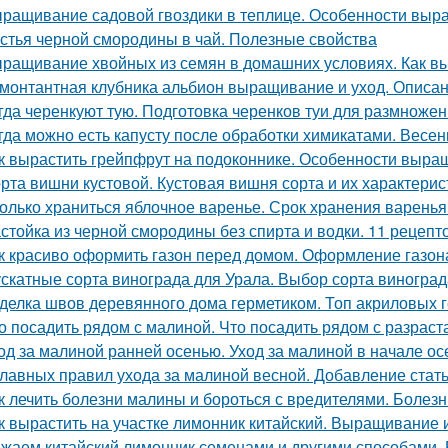
ращивание садовой гвоздики в теплице. Особенности вы
стья черной смородины в чай. Полезные свойства
ращивание хвойных из семян в домашних условиях. Как вы
монтантная клубника альбион выращивание и уход. Описан
гда черенкуют тую. Подготовка черенков туи для размноже
гда можно есть капусту после обработки химикатами. Весенн
к вырастить грейпфрут на подоконнике. Особенности выр
рта вишни кустовой. Кустовая вишня сорта и их характерис
олько храниться яблочное варенье. Срок хранения варенья
стойка из черной смородины без спирта и водки. 11 рецепт
к красиво оформить газон перед домом. Оформление газон
скатные сорта винограда для Урала. Выбор сорта виногра
делка швов деревянного дома герметиком. Топ акриловых г
о посадить рядом с малиной. Что посадить рядом с разра
од за малиной ранней осенью. Уход за малиной в начале ос
главных правил ухода за малиной весной. Добавление стат
к лечить болезни малины и бороться с вредителями. Болез
к вырастить на участке лимонник китайский. Выращивание 
жаем китайский лимонник семенами и другими способами.