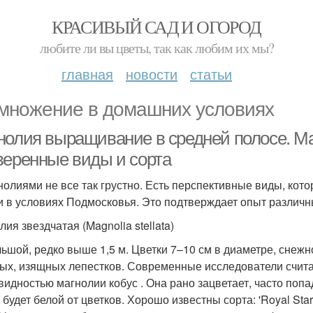
КРАСИВЫЙ САД И ОГОРОД
любите ли вы цветы, так как любим их мы?
главная
новости
статьи
множение в домашних условиях
нолия выращивание в средней полосе. Ма
веренные виды и сорта
нолиями не все так грустно. Есть перспективные виды, кот
и в условиях Подмосковья. Это подтверждает опыт различн
ия звездчатая (Magnolia stellata)
ьшой, редко выше 1,5 м. Цветки 7–10 см в диаметре, снеж
ых, изящных лепестков. Современные исследователи счит
видностью магнолии кобус . Она рано зацветает, часто попа
я будет белой от цветков. Хорошо известны сорта: 'Royal St