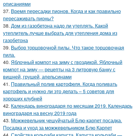
описаниями
37.
Время пересадки пионов. Когда и как правильно
пересаживать пионы?
38.
Дом из газобетона надо ли утеплять. Какой
утеплитель лучше выбрать для утепления дома из
газобетона
39.
Выбор торцовочной пилы. Что такое торцовочная
пила.
40.
Яблочный компот на зиму с гвоздикой. Яблочный
компот на зиму — рецепты на 3 литровую банку с
вишней, грушей, апельсинами
41.
Правильный полив картофеля. Когда поливать
картофель и нужно ли это делать – 5 советов для
хороших клубней
42.
Календарь виноградаря по месяцам 2019. Календарь
виноградаря на весну 2019 года
43.
Можжевельник чешуйчатый Блю-карпет посадка.
Посадка и уход за можжевельником Блю Карпет
44.
Свойства кольраби капуста. Капуста кольраби —