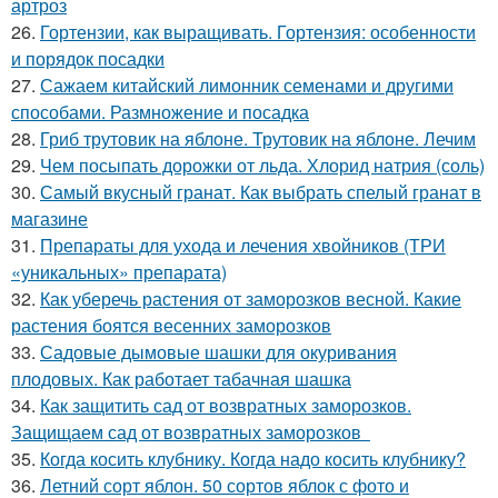
артроз
26.
Гортензии, как выращивать. Гортензия: особенности
и порядок посадки
27.
Сажаем китайский лимонник семенами и другими
способами. Размножение и посадка
28.
Гриб трутовик на яблоне. Трутовик на яблоне. Лечим
29.
Чем посыпать дорожки от льда. Хлорид натрия (соль)
30.
Самый вкусный гранат. Как выбрать спелый гранат в
магазине
31.
Препараты для ухода и лечения хвойников (ТРИ
«уникальных» препарата)
32.
Как уберечь растения от заморозков весной. Какие
растения боятся весенних заморозков
33.
Садовые дымовые шашки для окуривания
плодовых. Как работает табачная шашка
34.
Как защитить сад от возвратных заморозков.
Защищаем сад от возвратных заморозков
35.
Когда косить клубнику. Когда надо косить клубнику?
36.
Летний сорт яблон. 50 сортов яблок с фото и