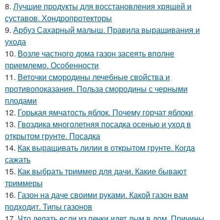
8.
Лучшие продукты для восстановления хрящей и
суставов. Хондропротекторы
9.
Арбуз Сахарный малыш. Правила выращивания и
ухода
10.
Возле частного дома газон засеять вполне
приемлемо. Особенности
11.
Веточки смородины лечебные свойства и
противопоказания. Польза смородины с черными
плодами
12.
Горькая ямчатость яблок. Почему горчат яблоки
13.
Гвоздика многолетняя посадка осенью и уход в
открытом грунте. Посадка
14.
Как выращивать лилии в открытом грунте. Когда
сажать
15.
Как выбрать триммер для дачи. Какие бывают
триммеры
16.
Газон на даче своими руками. Какой газон вам
подходит. Типы газонов
17.
Что делать если из печки идет дым в дом. Причины