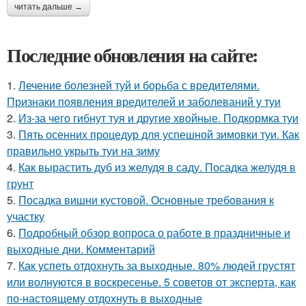
читать дальше →
Последние обновления на сайте:
1.
Лечение болезней туй и борьба с вредителями.
Признаки появления вредителей и заболеваний у туи
2.
Из-за чего гибнут туя и другие хвойные. Подкормка туи
3.
Пять осенних процедур для успешной зимовки туи. Как
правильно укрыть туи на зиму
4.
Как вырастить дуб из желудя в саду. Посадка желудя в
грунт
5.
Посадка вишни кустовой. Основные требования к
участку
6.
Подробный обзор вопроса о работе в праздничные и
выходные дни. Комментарий
7.
Как успеть отдохнуть за выходные. 80% людей грустят
или волнуются в воскресенье. 5 советов от эксперта, как
по-настоящему отдохнуть в выходные