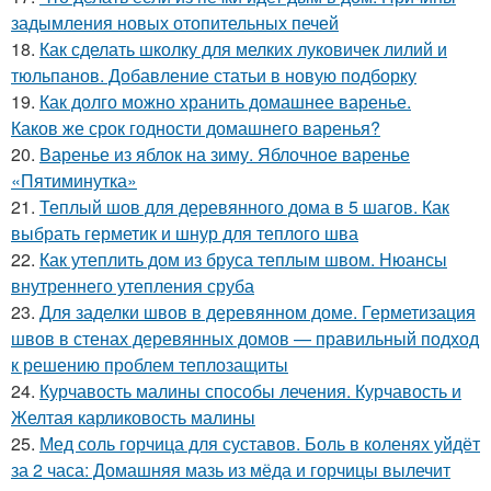
задымления новых отопительных печей
18.
Как сделать школку для мелких луковичек лилий и
тюльпанов. Добавление статьи в новую подборку
19.
Как долго можно хранить домашнее варенье.
Каков же срок годности домашнего варенья?
20.
Варенье из яблок на зиму. Яблочное варенье
«Пятиминутка»
21.
Теплый шов для деревянного дома в 5 шагов. Как
выбрать герметик и шнур для теплого шва
22.
Как утеплить дом из бруса теплым швом. Нюансы
внутреннего утепления сруба
23.
Для заделки швов в деревянном доме. Герметизация
швов в стенах деревянных домов — правильный подход
к решению проблем теплозащиты
24.
Курчавость малины способы лечения. Курчавость и
Желтая карликовость малины
25.
Мед соль горчица для суставов. Боль в коленях уйдёт
за 2 часа: Домашняя мазь из мёда и горчицы вылечит