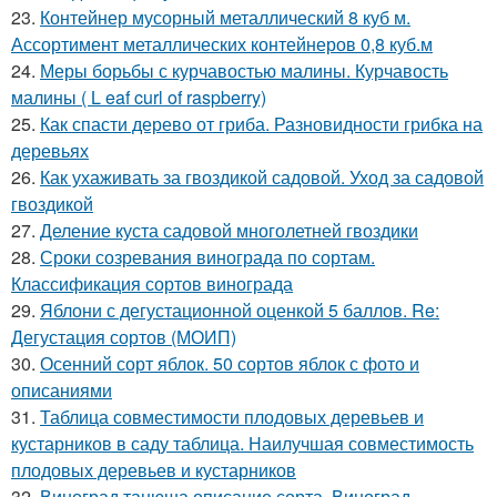
23.
Контейнер мусорный металлический 8 куб м.
Ассортимент металлических контейнеров 0,8 куб.м
24.
Меры борьбы с курчавостью малины. Курчавость
малины ( L eaf curl of raspberry)
25.
Как спасти дерево от гриба. Разновидности грибка на
деревьях
26.
Как ухаживать за гвоздикой садовой. Уход за садовой
гвоздикой
27.
Деление куста садовой многолетней гвоздики
28.
Сроки созревания винограда по сортам.
Классификация сортов винограда
29.
Яблони с дегустационной оценкой 5 баллов. Re:
Дегустация сортов (МОИП)
30.
Осенний сорт яблок. 50 сортов яблок с фото и
описаниями
31.
Таблица совместимости плодовых деревьев и
кустарников в саду таблица. Наилучшая совместимость
плодовых деревьев и кустарников
32.
Виноград танюша описание сорта. Виноград