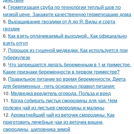
4.
Герметизация сруба по технологии теплый шов по
низкой цене. Закажите качественную герметизацию дома
5.
Выращивание гвоздики от А до Я. Виды и сорта
гвоздик
6.
Как взять оплачиваемый выходной.. Как официально
взять отгул
7.
Порошок из сушеной медведки. Как используется при
туберкулезе
8.
Что запрещается делать беременным в 1-м триместре.
Какие признаки беременности в первом триместре?
9.
Правильное питание во время беременности. Диета
для беременных - пять основных правил питания:
10.
Медведка вредитель огорода. Польза и вред
11.
Когда собирать листья смородины для чая. Чем
полезен чай из листьев смородины и малины
12.
Ароматнейший чай из веточек смородины. Как
приготовить лечебные чаи из веточек вишни,
смородины, шиповника зимой