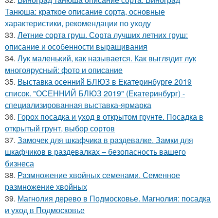
Танюша: краткое описание сорта, основные
характеристики, рекомендации по уходу
33.
Летние сорта груш. Сорта лучших летних груш:
описание и особенности выращивания
34.
Лук маленький, как называется. Как выглядит лук
многоярусный: фото и описание
35.
Выставка осенний БЛЮЗ в Екатеринбурге 2019
список. "ОСЕННИЙ БЛЮЗ 2019" (Екатеринбург) -
специализированная выставка-ярмарка
36.
Горох посадка и уход в открытом грунте. Посадка в
открытый грунт, выбор сортов
37.
Замочек для шкафчика в раздевалке. Замки для
шкафчиков в раздевалках – безопасность вашего
бизнеса
38.
Размножение хвойных семенами. Семенное
размножение хвойных
39.
Магнолия дерево в Подмосковье. Магнолия: посадка
и уход в Подмосковье