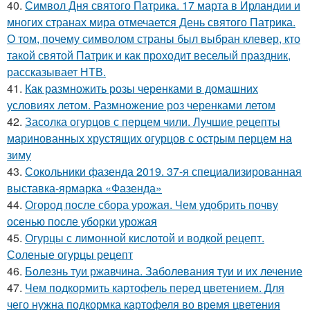
40.
Символ Дня святого Патрика. 17 марта в Ирландии и
многих странах мира отмечается День святого Патрика.
О том, почему символом страны был выбран клевер, кто
такой святой Патрик и как проходит веселый праздник,
рассказывает НТВ.
41.
Как размножить розы черенками в домашних
условиях летом. Размножение роз черенками летом
42.
Засолка огурцов с перцем чили. Лучшие рецепты
маринованных хрустящих огурцов с острым перцем на
зиму
43.
Сокольники фазенда 2019. 37-я специализированная
выставка-ярмарка «Фазенда»
44.
Огород после сбора урожая. Чем удобрить почву
осенью после уборки урожая
45.
Огурцы с лимонной кислотой и водкой рецепт.
Соленые огурцы рецепт
46.
Болезнь туи ржавчина. Заболевания туи и их лечение
47.
Чем подкормить картофель перед цветением. Для
чего нужна подкормка картофеля во время цветения