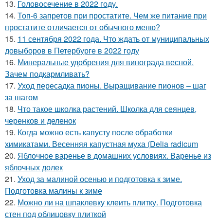
13.
Головосечение в 2022 году.
14.
Топ-6 запретов при простатите. Чем же питание при
простатите отличается от обычного меню?
15.
11 сентября 2022 года. Что ждать от муниципальных
довыборов в Петербурге в 2022 году
16.
Минеральные удобрения для винограда весной.
Зачем подкармливать?
17.
Уход пересадка пионы. Выращивание пионов – шаг
за шагом
18.
Что такое школка растений. Школка для сеянцев,
черенков и деленок
19.
Когда можно есть капусту после обработки
химикатами. Весенняя капустная муха (Delia radicum
20.
Яблочное варенье в домашних условиях. Варенье из
яблочных долек
21.
Уход за малиной осенью и подготовка к зиме.
Подготовка малины к зиме
22.
Можно ли на шпаклевку клеить плитку. Подготовка
стен под облицовку плиткой