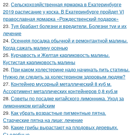
22.
Сельскохозяйственная ярмарка в Екатеринбурге
2019 расписание у коска. В Екатеринбурге пройдет VI
православная ярмарка «Рождественский подарок»
23.
Туя брабант болезни и вредители. Болезни туи и их
лечение
24.
Осенняя посадка обычной и ремонтантной малины.
Когда сажать малину осенью
25.
Курчавость и Желтая карликовость малины.
Кустистая карликовость малины
26.
При каком холестерине надо начинать пить статины.
Нужно ли следить за холестерином здоровым людям?
27.
Контейнер мусорный металлический 8 куб м.
Ассортимент металлических контейнеров 0,8 куб.м
28.
Советы по посадке китайского лимонника. Уход за
лимонником китайским
29.
Как убрать возрастные пигментные пятна.
Старческие пятна на лице: лечение
30.
Какие грибы вырастают на плодовых деревьях.
Съедобные