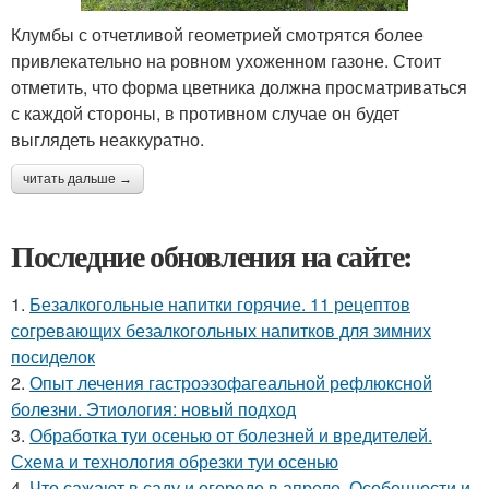
Клумбы с отчетливой геометрией смотрятся более
привлекательно на ровном ухоженном газоне. Стоит
отметить, что форма цветника должна просматриваться
с каждой стороны, в противном случае он будет
выглядеть неаккуратно.
читать дальше →
Последние обновления на сайте:
1.
Безалкогольные напитки горячие. 11 рецептов
согревающих безалкогольных напитков для зимних
посиделок
2.
Опыт лечения гастроэзофагеальной рефлюксной
болезни. Этиология: новый подход
3.
Обработка туи осенью от болезней и вредителей.
Схема и технология обрезки туи осенью
4.
Что сажают в саду и огороде в апреле. Особенности и