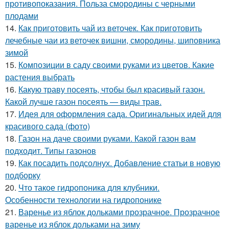
противопоказания. Польза смородины с черными
плодами
14.
Как приготовить чай из веточек. Как приготовить
лечебные чаи из веточек вишни, смородины, шиповника
зимой
15.
Композиции в саду своими руками из цветов. Какие
растения выбрать
16.
Какую траву посеять, чтобы был красивый газон.
Какой лучше газон посеять — виды трав.
17.
Идея для оформления сада. Оригинальных идей для
красивого сада (фото)
18.
Газон на даче своими руками. Какой газон вам
подходит. Типы газонов
19.
Как посадить подсолнух. Добавление статьи в новую
подборку
20.
Что такое гидропоника для клубники.
Особенности технологии на гидропонике
21.
Варенье из яблок дольками прозрачное. Прозрачное
варенье из яблок дольками на зиму