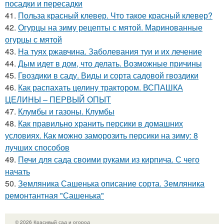
посадки и пересадки
41.
Польза красный клевер. Что такое красный клевер?
42.
Огурцы на зиму рецепты с мятой. Маринованные
огурцы с мятой
43.
На туях ржавчина. Заболевания туи и их лечение
44.
Дым идет в дом, что делать. Возможные причины
45.
Гвоздики в саду. Виды и сорта садовой гвоздики
46.
Как распахать целину трактором. ВСПАШКА
ЦЕЛИНЫ – ПЕРВЫЙ ОПЫТ
47.
Клумбы и газоны. Клумбы
48.
Как правильно хранить персики в домашних
условиях. Как можно заморозить персики на зиму: 8
лучших способов
49.
Печи для сада своими руками из кирпича. С чего
начать
50.
Земляника Сашенька описание сорта. Земляника
ремонтантная "Сашенька"
© 2026 Красивый сад и огород