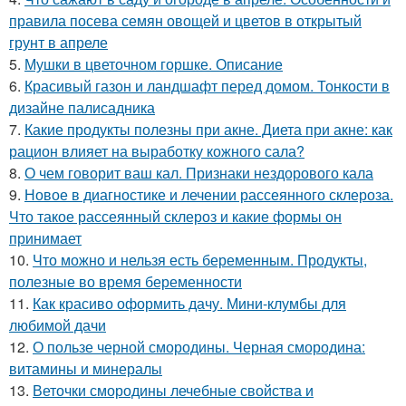
правила посева семян овощей и цветов в открытый
грунт в апреле
5.
Мушки в цветочном горшке. Описание
6.
Красивый газон и ландшафт перед домом. Тонкости в
дизайне палисадника
7.
Какие продукты полезны при акне. Диета при акне: как
рацион влияет на выработку кожного сала?
8.
О чем говорит ваш кал. Признаки нездорового кала
9.
Новое в диагностике и лечении рассеянного склероза.
Что такое рассеянный склероз и какие формы он
принимает
10.
Что можно и нельзя есть беременным. Продукты,
полезные во время беременности
11.
Как красиво оформить дачу. Мини-клумбы для
любимой дачи
12.
О пользе черной смородины. Черная смородина:
витамины и минералы
13.
Веточки смородины лечебные свойства и