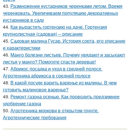
43.
Размножение кустарников черенками летом. Время
черенковать. Увеличиваем популяцию декоративных
кустарников в саду
44.
Как вырастить гортензию на даче. Гортензия
крупнолистная (садовая) – описание
45.
Садовая малина Гусар. История сорта, его описание
и характеристики
46.
Манго болезни листьев. Почему увядают и засыхают
листья у манго? Помогите спасти деревце!
47.
Абрикос посадка и уход в средней полосе.
Агротехника абрикоса в средней полосе
48.
В какой посуде варить варенье из малины. В чем
готовить малиновое варенье?
49.
Ремонт газона осенью. Как проводить предзимнее
удобрение газона
50.
Агротехника моркови в открытом грунте.
Агротехнические требования