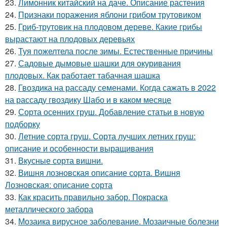
23.
Лимонник китайский на даче. Описание растения
24.
Признаки поражения яблони грибом трутовиком
25.
Гриб-трутовик на плодовом дереве. Какие грибы
вырастают на плодовых деревьях
26.
Туя пожелтела после зимы. Естественные причины
27.
Садовые дымовые шашки для окуривания
плодовых. Как работает табачная шашка
28.
Гвоздика на рассаду семенами. Когда сажать в 2022
на рассаду гвоздику Шабо и в каком месяце
29.
Сорта осенних груш. Добавление статьи в новую
подборку
30.
Летние сорта груш. Сорта лучших летних груш:
описание и особенности выращивания
31.
Вкусные сорта вишни.
32.
Вишня лозновская описание сорта. Вишня
Лозновская: описание сорта
33.
Как красить правильно забор. Покраска
металлического забора
34.
Мозаика вирусное заболевание. Мозаичные болезни