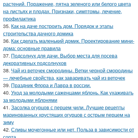
растений. Поражение, пятна зеленого или белого цвета
на листьях и плодах. Признаки, симптомы, лечение,
профилактика
35.
Как на даче построить дом. Порядок и этапы
строительства дачного домика
36.
Как сделать маленький домик. Проектирование мини-
дома: основные правила
37.
Подсолнух для дачи. Выбор места для посева
декоративных подсолнухов
38.
Чай из веточек смородины. Ветки черной смородины
— лечебные свойства, как заваривать чай из веточек
39.
Праздник Флора и Лавра в россии.
40.
Уход за молодыми саженцами яблонь. Как ухаживать
за молодыми яблонями
41.
Засолка огурцов с перцем чили. Лучшие рецепты
маринованных хрустящих огурцов с острым перцем на
зиму
42.
Сливы мочегонные или нет. Польза в зависимости от
сорта