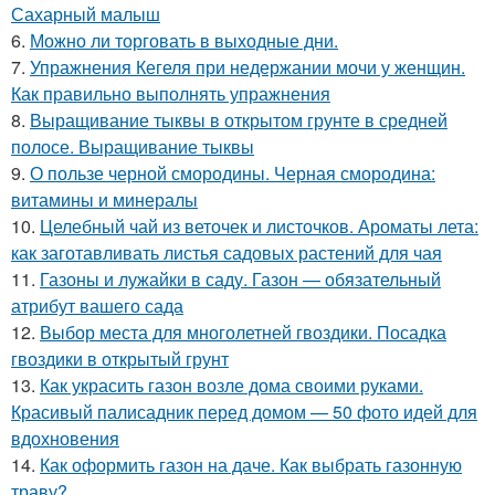
Сахарный малыш
6.
Можно ли торговать в выходные дни.
7.
Упражнения Кегеля при недержании мочи у женщин.
Как правильно выполнять упражнения
8.
Выращивание тыквы в открытом грунте в средней
полосе. Выращивание тыквы
9.
О пользе черной смородины. Черная смородина:
витамины и минералы
10.
Целебный чай из веточек и листочков. Ароматы лета:
как заготавливать листья садовых растений для чая
11.
Газоны и лужайки в саду. Газон — обязательный
атрибут вашего сада
12.
Выбор места для многолетней гвоздики. Посадка
гвоздики в открытый грунт
13.
Как украсить газон возле дома своими руками.
Красивый палисадник перед домом — 50 фото идей для
вдохновения
14.
Как оформить газон на даче. Как выбрать газонную
траву?