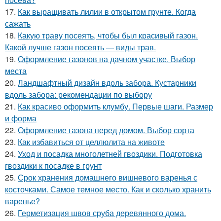
17.
Как выращивать лилии в открытом грунте. Когда
сажать
18.
Какую траву посеять, чтобы был красивый газон.
Какой лучше газон посеять — виды трав.
19.
Оформление газонов на дачном участке. Выбор
места
20.
Ландшафтный дизайн вдоль забора. Кустарники
вдоль забора: рекомендации по выбору
21.
Как красиво оформить клумбу. Первые шаги. Размер
и форма
22.
Оформление газона перед домом. Выбор сорта
23.
Как избавиться от целлюлита на животе
24.
Уход и посадка многолетней гвоздики. Подготовка
гвоздики к посадке в грунт
25.
Срок хранения домашнего вишневого варенья с
косточками. Самое темное место. Как и сколько хранить
варенье?
26.
Герметизация швов сруба деревянного дома.