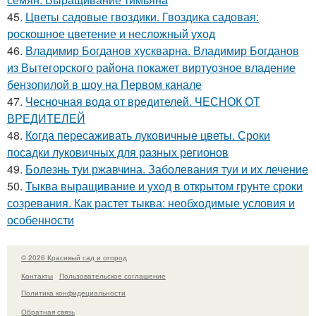
45.
Цветы садовые гвоздики. Гвоздика садовая:
роскошное цветение и несложный уход
46.
Владимир Богданов хускварна. Владимир Богданов
из Вытегорского района покажет виртуозное владение
бензопилой в шоу на Первом канале
47.
Чесночная вода от вредителей. ЧЕСНОК ОТ
ВРЕДИТЕЛЕЙ
48.
Когда пересаживать луковичные цветы. Сроки
посадки луковичных для разных регионов
49.
Болезнь туи ржавчина. Заболевания туи и их лечение
50.
Тыква выращивание и уход в открытом грунте сроки
созревания. Как растет тыква: необходимые условия и
особенности
© 2026 Красивый сад и огород
Контакты
Пользовательское соглашение
Политика конфидециальности
Обратная связь