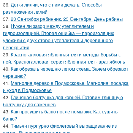
36.
Детки лилии, что с ними делать. Способы
размножения лилий
37.
23 Сентября рябинник. 23 Сентября. День рябины
38.
Нужен ли зазор между утеплителем и
гидроизоляцией. Вторая ошибка — пароизоляцию
уложили с двух сторон утеплителя и деревянного
перекрытия
39.
Красногалловая яблонная тля и методы борьбы с
ней. Красногалловая серая яблонная тля - враг яблонь
40.
Как обрезать черешню летом схема. Зачем обрезают
черешню?
41.
Магнолия дерево в Подмосковье. Магнолия: посадка
и уход в Подмосковье
42.
Глиняная болтушка для корней. Готовим глиняную
болтушку для саженцев
43.
Как просушить баню после помывки. Как сушить
баню?
44.
Тимьян пурпурно фиолетовый выращивание из
семян. Выращивание тимьяна