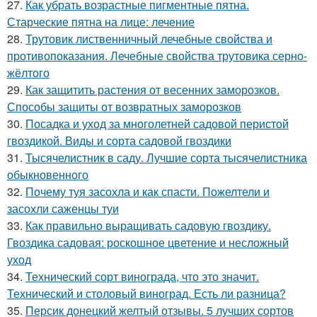
27.
Как убрать возрастные пигментные пятна.
Старческие пятна на лице: лечение
28.
Трутовик лиственничный лечебные свойства и
противопоказания. Лечебные свойства трутовика серно-
жёлтого
29.
Как защитить растения от весенних заморозков.
Способы защиты от возвратных заморозков
30.
Посадка и уход за многолетней садовой перистой
гвоздикой. Виды и сорта садовой гвоздики
31.
Тысячелистник в саду. Лучшие сорта тысячелистника
обыкновенного
32.
Почему туя засохла и как спасти. Пожелтели и
засохли саженцы туи
33.
Как правильно выращивать садовую гвоздику.
Гвоздика садовая: роскошное цветение и несложный
уход
34.
Технический сорт винограда, что это значит.
Технический и столовый виноград. Есть ли разница?
35.
Персик донецкий желтый отзывы. 5 лучших сортов