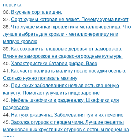
персика
36.
Вкусные сорта вишни.
37.
Сорт хурмы которая не вяжет. Почему хурма вяжет
38.
Что лучше мягкая кровля или металлочерепица. Что
лучше выбрать для кровли - металлочерепицу или
мягкую кровлю
39.
Как сохранить плодовые деревья от заморозков.
Влияние заморозков на садово-огородные культуры
40.
Характеристики батареи рифар. Base
41.
Как часто поливать малину после посадки осенью.
Сколько нужно поливать малину
42.
При каких заболеваниях нельзя есть квашеную
капусту. Помогает улучшить пищеварение
43.
Мебель шкафчики в раздевалку. Шкафчики для
раздевалок
44.
На туях ржавчина. Заболевания туи и их лечение
45.
Засолка огурцов с перцем чили. Лучшие рецепты
маринованных хрустящих огурцов с острым перцем на
зиму