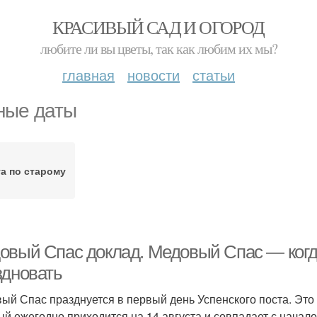
КРАСИВЫЙ САД И ОГОРОД
любите ли вы цветы, так как любим их мы?
главная
новости
статьи
ные даты
а по старому
овый Спас доклад. Медовый Спас — когда 
здновать
ый Спас празднуется в первый день Успенского поста. Это 
ый ежегодно приходится на 14 августа и совпадает с начало