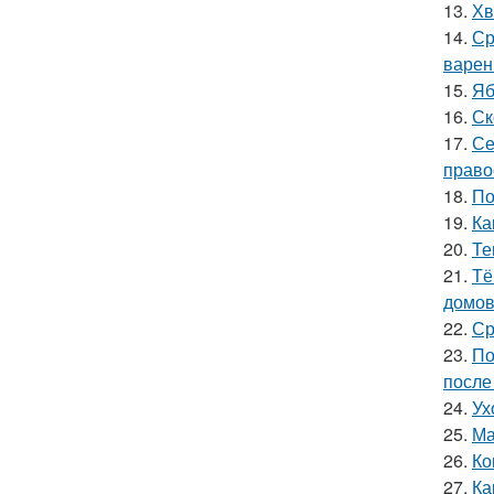
13.
Хв
14.
Ср
варен
15.
Яб
16.
Ск
17.
Се
право
18.
По
19.
Ка
20.
Те
21.
Тё
домов
22.
Ср
23.
По
после
24.
Ух
25.
Ма
26.
Ко
27.
Ка