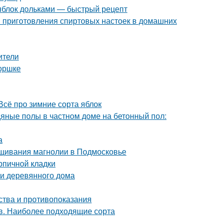
 яблок дольками — быстрый рецепт
ы приготовления спиртовых настоек в домашних
ители
горшке
Всё про зимние сорта яблок
дяные полы в частном доме на бетонный пол:
а
щивания магнолии в Подмосковье
рпичной кладки
и деревянного дома
ства и противопоказания
ов. Наиболее подходящие сорта