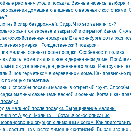
ойные растения уход и посадка. Важные нюансы выбора и 
ок хранения домашнего вишневого варенья с косточками. С
ье?
лочный сидр без дрожжей. Сидр. Что это за напиток?
олько хранится варенье в закрытой и открытой банке. Скол
льскохозяйственная ярмарка в Екатеринбурге 2019 расписан
славная ярмарка «Рождественский подарок»
лив малины осенью после посадки. Особенности полива
к выбрать герметик для швов в деревянном доме. Пробле
плый шов утепление для деревянного дома. Инструкция по
плый шов герметиком в деревянном доме. Как правильно 
 с помощью герметика
оки и способы посадки малины в открытый грунт. Способы 
садка малины саженцами весной и осенью. Когда и как прав
 посадки
од за малиной после посадки. Выращивание малины
лина от А до я. Малина — ботаническое описание
нсервирование огурцов с лимонным соком. Как приготовить
к вырастить на участке лимонник китайский. Выращивание 