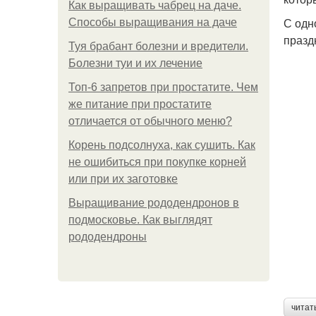
Как выращивать чабрец на даче.
С одн
Способы выращивания на даче
празд
Туя брабант болезни и вредители.
Болезни туи и их лечение
Топ-6 запретов при простатите. Чем
же питание при простатите
отличается от обычного меню?
Корень подсолнуха, как сушить. Как
не ошибиться при покупке корней
или при их заготовке
Выращивание рододендронов в
подмосковье. Как выглядят
рододендроны
читат