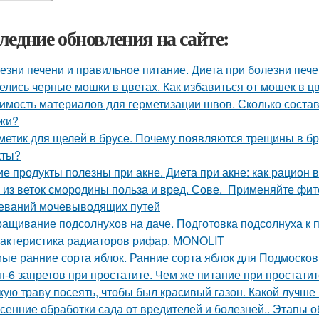
ледние обновления на сайте:
езни печени и правильное питание. Диета при болезни печ
елись черные мошки в цветах. Как избавиться от мошек в 
имость материалов для герметизации швов. Сколько состав
жи?
метик для щелей в брусе. Почему появляются трещины в бр
кты?
ие продукты полезны при акне. Диета при акне: как рацион 
 из веток смородины польза и вред. Сове. Применяйте фи
еваний мочевыводящих путей
ащивание подсолнухов на даче. Подготовка подсолнуха к 
актеристика радиаторов рифар. MONOLIT
ые ранние сорта яблок. Ранние сорта яблок для Подмосков
п-6 запретов при простатите. Чем же питание при простати
кую траву посеять, чтобы был красивый газон. Какой лучше
сенние обработки сада от вредителей и болезней.. Этапы 