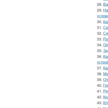
28.
Ва
29.
На
услов
30.
Ка
31.
Ср
32.
Се
33.
Ра
34.
Оп
35.
Зи
36.
Ка
устро
37.
Ка
38.
Ма
39.
Оч
40.
Ге
41.
Ря
42.
Ко
43.
Кл