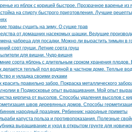
ренье из яблок с корицей быстрое. Прозрачное варенье из
стойка на спирту быстрого приготовления. Лучшие рецепт
иях
кие травы сушить на зиму. О сушке трав
едства от домашних насекомых шашки. Ведущие производ
мена чабреца для посадки. Можно ли вырастить тимьян в 
нний сорт груши. Летние сорта груш
ылители для вишни. Чудо-вишня
мние сорта яблонь с длительным сроком хранения плодов. 
к делается теплый пол водяной в частном доме. Теплые во
йство и укладка своими руками
к красить правильно забор. Покраска металлического забор
гнолии в Подмосковье опыт выращивания. Мой опыт выра
истка кирпича от высолов. Способы удаления высолов с ки
рметизация швов деревянных домов. Способы герметизаци
бинник народный праздник. Рябинник: народные приметы
льраби капуста польза и противопоказания. Полезные свой
убника выращивание и уход в открытом грунте для новичк