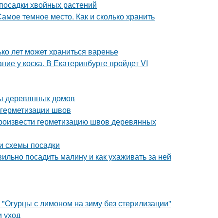
посадки хвойных растений
амое темное место. Как и сколько хранить
ько лет может храниться варенье
ие у коска. В Екатеринбурге пройдет VI
мы деревянных домов
 герметизации швов
произвести герметизацию швов деревянных
и схемы посадки
ильно посадить малину и как ухаживать за ней
 "Огурцы с лимоном на зиму без стерилизации"
и уход