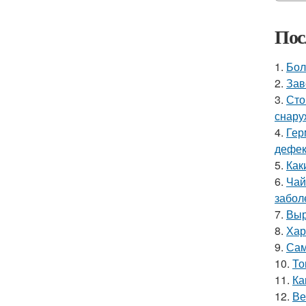
Пос
1.
Бол
2.
Зав
3.
Сто
снару
4.
Гер
дефе
5.
Как
6.
Чай
забол
7.
Выр
8.
Хар
9.
Сам
10.
То
11.
Ка
12.
Ве