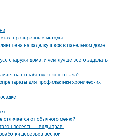
ени
цветах: проверенные методы
ляет цена на заделку швов в панельном доме
усе снаружи дома, и чем лучше всего заделать
влияет на выработку кожного сала?
топрепараты для профилактики хронических
посадке
ья
те отличается от обычного меню?
 газон посеять — виды трав.
обработки деревьев весной