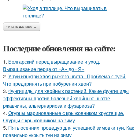
читать дальше →
Последние обновления на сайте:
1.
Болгарский перец выращивание и уход.
Выращивание перца от «А» до «Я»
2.
У туи изнутри хвоя рыжего цвета.. Проблема с туей.
Что предпринять при побурении хвои?
3.
Фунгициды для хвойных растений. Какие фунгициды
эффективны против болезней хвойных: шютте,
ржавчины, альтернариоза и фузариоза?
4.
Огурцы маринованные с крыжовником хрустящие.
Огурцы с крыжовником на зиму
5.
Пять осенних процедур для успешной зимовки туи. Как
правильно укрыть туи на зиму