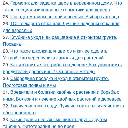
24.
Герметик для заделки швов в деревянном доме. Что
такое специализированные герметики для дерева
25.
Посадка малины весной и осенью. Выбор саженца
26.
ТОП лекарств от кашля. Лучшие леденцы от кашля
для взрослых
27.
Клубника уход и выращивание в открытом грунте.
Посадка
28.
Что такое школка для цветов и как ее сделать.
Устройство череночника / школки для растений
29.
Как избавиться от грибов на дереве. Как уничтожить
вредителей древесины? Основные методы
30.
Смородина посадка и уход в открытом грунте.
Подготовка почвы и ямы
31.
Вредители и болезни хвойных растений и борьба с
ними. Болезни и лечение хвойных растений и деревьев
32.
Тысячелистник в саду. Лучшие сорта тысячелистника
обыкновенного
33.
Какие травы нельзя смешивать друг с другом
таблица. Фитотерапия не во вред