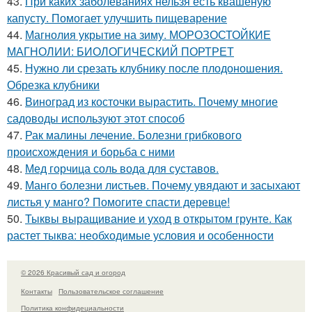
43.
При каких заболеваниях нельзя есть квашеную
капусту. Помогает улучшить пищеварение
44.
Магнолия укрытие на зиму. МОРОЗОСТОЙКИЕ
МАГНОЛИИ: БИОЛОГИЧЕСКИЙ ПОРТРЕТ
45.
Нужно ли срезать клубнику после плодоношения.
Обрезка клубники
46.
Виноград из косточки вырастить. Почему многие
садоводы используют этот способ
47.
Рак малины лечение. Болезни грибкового
происхождения и борьба с ними
48.
Мед горчица соль вода для суставов.
49.
Манго болезни листьев. Почему увядают и засыхают
листья у манго? Помогите спасти деревце!
50.
Тыквы выращивание и уход в открытом грунте. Как
растет тыква: необходимые условия и особенности
© 2026 Красивый сад и огород
Контакты
Пользовательское соглашение
Политика конфидециальности