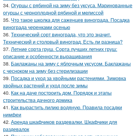
34.
Огурцы с рябиной на зиму без уксуса. Маринованные
огурцы с черноплодной рябиной и мелиссой
35.
Что такое школка для саженцев винограда. Посадка
винограда черенками осенью
36.
Технический сорт винограда, что это значит.
Технический и столовый виноград. Есть ли разница?
37.
Летние сорта груш. Сорта лучших летних груш:
описание и особенности выращивания
38.
Баклажаны на зиму с яблочным уксусом. Баклажаны
с чесноком на зиму без стерилизации
39.
Посадка и уход за хвойными растениями. Зимовка
хвойных растений и уход после зимы
40.
Как на даче построить дом. Порядок и этапы
строительства дачного домика
41.
Как вырастить лилию водяную. Правила посадки
нимфеи
42.
Аренда шкафчиков раздевалки. Шкафчики для
раздевалок