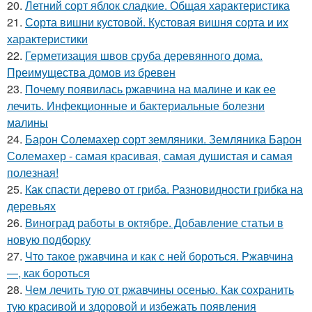
20.
Летний сорт яблок сладкие. Общая характеристика
21.
Сорта вишни кустовой. Кустовая вишня сорта и их
характеристики
22.
Герметизация швов сруба деревянного дома.
Преимущества домов из бревен
23.
Почему появилась ржавчина на малине и как ее
лечить. Инфекционные и бактериальные болезни
малины
24.
Барон Солемахер сорт земляники. Земляника Барон
Солемахер - самая красивая, самая душистая и самая
полезная!
25.
Как спасти дерево от гриба. Разновидности грибка на
деревьях
26.
Виноград работы в октябре. Добавление статьи в
новую подборку
27.
Что такое ржавчина и как с ней бороться. Ржавчина
—, как бороться
28.
Чем лечить тую от ржавчины осенью. Как сохранить
тую красивой и здоровой и избежать появления