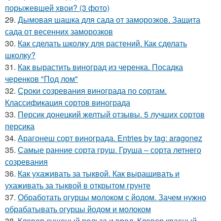
порыжевшей хвои? (3 фото)
29.
Дымовая шашка для сада от заморозков. Защита
сада от весенних заморозков
30.
Как сделать школку для растений. Как сделать
школку?
31.
Как вырастить виноград из черенка. Посадка
черенков "Под лом"
32.
Сроки созревания винограда по сортам.
Классификация сортов винограда
33.
Персик донецкий желтый отзывы. 5 лучших сортов
персика
34.
Арагонеш сорт винограда. Entries by tag: aragonez
35.
Самые ранние сорта груш. Груша – сорта летнего
созревания
36.
Как ухаживать за тыквой. Как выращивать и
ухаживать за тыквой в открытом грунте
37.
Обработать огурцы молоком с йодом. Зачем нужно
обрабатывать огурцы йодом и молоком
38.
Клевер сушеный польза и вред. Клевер красный —