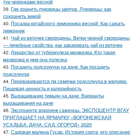
туи черенками весной
39.
Где хранить луковицы цветов. Луковицы: как
сохранить зимой
40.
Посадка китайского лимонника весной. Как сажать
лимонник
41.
Чай из веточек смородины. Ветки черной смородины
— лечебные свойства, как заваривать чай из веточек
42.
Лекарство от туберкулеза медведка. Кто такая
медведка и чем она полезна
43.
Посадить подсолнухи на даче. Как посадить
подсолнухи
44.
Перевариваются ли семечки подсолнуха в желудке.
Пищевая ценность и калорийность
45.
Выращивание тимьян на даче. Варианты
выращивания на даче
46.
Экспоцентр воронеж саженцы. ЭКСПОЦЕНТР ВГАУ
ПРИГЛАШАЕТ НА ЯРМАРКУ «ВОРОНЕЖСКАЯ
УСАДЬБА. ДАЧА. САД. ОГОРОД» 2020
47.
Садовая малина Гусар. История сорта, его описание