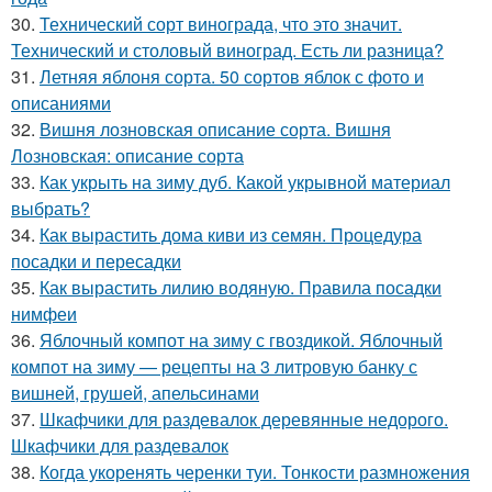
30.
Технический сорт винограда, что это значит.
Технический и столовый виноград. Есть ли разница?
31.
Летняя яблоня сорта. 50 сортов яблок с фото и
описаниями
32.
Вишня лозновская описание сорта. Вишня
Лозновская: описание сорта
33.
Как укрыть на зиму дуб. Какой укрывной материал
выбрать?
34.
Как вырастить дома киви из семян. Процедура
посадки и пересадки
35.
Как вырастить лилию водяную. Правила посадки
нимфеи
36.
Яблочный компот на зиму с гвоздикой. Яблочный
компот на зиму — рецепты на 3 литровую банку с
вишней, грушей, апельсинами
37.
Шкафчики для раздевалок деревянные недорого.
Шкафчики для раздевалок
38.
Когда укоренять черенки туи. Тонкости размножения