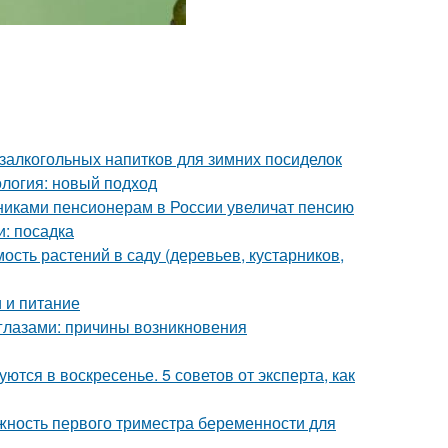
залкогольных напитков для зимних посиделок
логия: новый подход
никами пенсионерам в России увеличат пенсию
и: посадка
сть растений в саду (деревьев, кустарников,
 и питание
глазами: причины возникновения
ются в воскресенье. 5 советов от эксперта, как
ность первого триместра беременности для