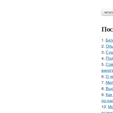
читат
Пос
1.
Без
2.
Опы
3.
Суш
4.
Под
5.
Сов
виног
6.
О ч
7.
Мел
8.
Выр
9.
Как
по-на
10.
Мо
разви