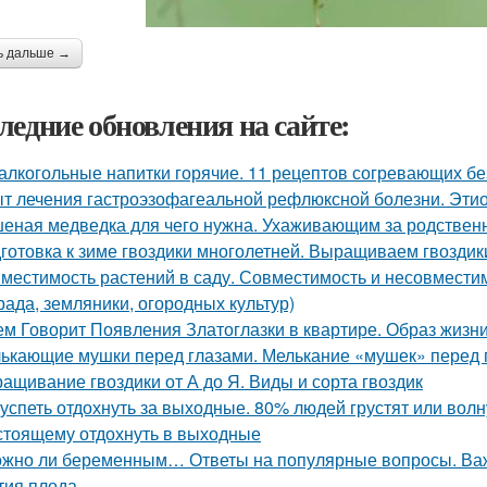
ь дальше →
ледние обновления на сайте:
алкогольные напитки горячие. 11 рецептов согревающих бе
т лечения гастроэзофагеальной рефлюксной болезни. Этио
еная медведка для чего нужна. Ухаживающим за родствен
готовка к зиме гвоздики многолетней. Выращиваем гвоздик
местимость растений в саду. Совместимость и несовместимо
рада, земляники, огородных культур)
ем Говорит Появления Златоглазки в квартире. Образ жизни
ькающие мушки перед глазами. Мелькание «мушек» перед 
ащивание гвоздики от А до Я. Виды и сорта гвоздик
 успеть отдохнуть за выходные. 80% людей грустят или волну
стоящему отдохнуть в выходные
жно ли беременным… Ответы на популярные вопросы. Важ
тия плода