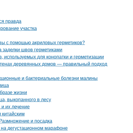
ся правда
ирование участка
швы с помощью акриловых герметиков?
а заделки швов герметиками
, используемых для конопатки и герметизации
 стенах деревянных домов — правильный подход
екционные и бактериальные болезни малины
лица
образе жизни
а, выкопанного в лесу
и их лечение
м китайским
 Размножение и посадка
к на дегустационном марафоне