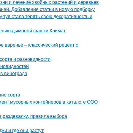
езни и лечение хвойных растений и деревьев
зней. Добавление статьи в новую подборку
 туя стала терять свою декоративность и
нению дымовой шашки Климат
е варенье – классический рецепт с
 сорта и разновидности
зновидностей
ов винограда
ние сорта
мент мусорных контейнеров в каталоге ООО
в раздевалку, правила выбора
жи и где они растут