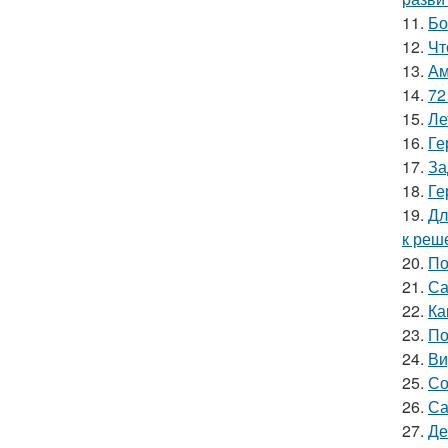
11.
Бо
12.
Чт
13.
Ам
14.
72
15.
Ле
16.
Ге
17.
За
18.
Ге
19.
Дл
к реш
20.
По
21.
Са
22.
Ка
23.
По
24.
Ви
25.
Со
26.
Са
27.
Де