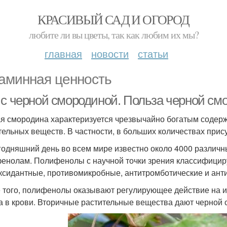
КРАСИВЫЙ САД И ОГОРОД
любите ли вы цветы, так как любим их мы?
главная
новости
статьи
аминная ценность
 с черной смородиной. Польза черной см
я смородина характеризуется чрезвычайно богатым содер
тельных веществ. В частности, в больших количествах прис
годняшний день во всем мире известно около 4000 различ
енолам. Полифенолы с научной точки зрения классифицир
ксидантные, противомикробные, антитромботические и ант
 того, полифенолы оказывают регулирующее действие на и
а в крови. Вторичные растительные вещества дают черной