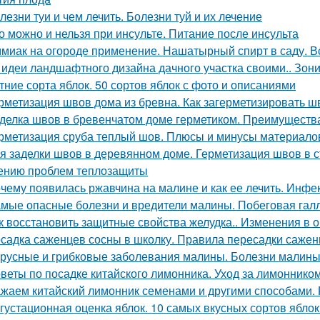
лезни туи и чем лечить. Болезни туй и их лечение
о можно и нельзя при инсульте. Питание после инсульта
миак на огороде применение. Нашатырный спирт в саду. В
 идеи ландшафтного дизайна дачного участка своими.. Зон
тние сорта яблок. 50 сортов яблок с фото и описаниями
рметизация швов дома из бревна. Как загерметизировать 
делка швов в бревенчатом доме герметиком. Преимуществ
рметизация сруба теплый шов. Плюсы и минусы материалов
я заделки швов в деревянном доме. Герметизация швов в
ению проблем теплозащиты
чему появилась ржавчина на малине и как ее лечить. Инф
мые опасные болезни и вредители малины. Побеговая гал
к восстановить защитные свойства желудка.. Изменения в 
садка саженцев сосны в школку. Правила пересадки саженц
русные и грибковые заболевания малины. Болезни малины 
веты по посадке китайского лимонника. Уход за лимоннико
жаем китайский лимонник семенами и другими способами.
густационная оценка яблок. 10 самых вкусных сортов ябло