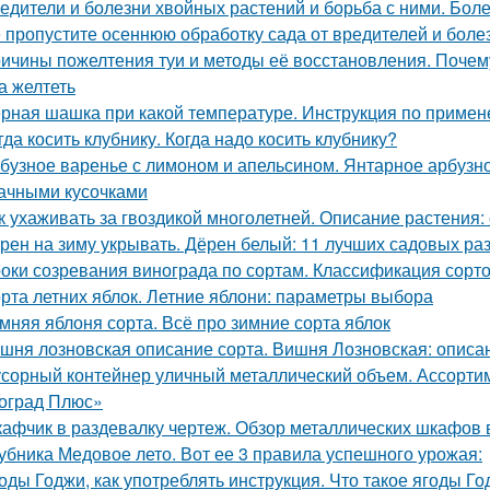
едители и болезни хвойных растений и борьба с ними. Бол
 пропустите осеннюю обработку сада от вредителей и боле
ичины пожелтения туи и методы её восстановления. Почему
а желтеть
рная шашка при какой температуре. Инструкция по приме
гда косить клубнику. Когда надо косить клубнику?
бузное варенье с лимоном и апельсином. Янтарное арбузно
ачными кусочками
к ухаживать за гвоздикой многолетней. Описание растения:
рен на зиму укрывать. Дёрен белый: 11 лучших садовых ра
оки созревания винограда по сортам. Классификация сорт
рта летних яблок. Летние яблони: параметры выбора
мняя яблоня сорта. Всё про зимние сорта яблок
шня лозновская описание сорта. Вишня Лозновская: описа
сорный контейнер уличный металлический объем. Ассорти
оград Плюс»
афчик в раздевалку чертеж. Обзор металлических шкафов 
убника Медовое лето. Вот ее 3 правила успешного урожая:
оды Годжи, как употреблять инструкция. Что такое ягоды Год