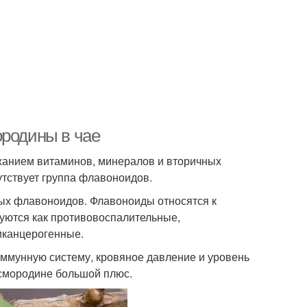
ородины в чае
жанием витаминов, минералов и вторичных
утствует группа флавоноидов.
ных флавоноидов. Флавоноиды относятся к
уются как противовоспалительные,
иканцерогенные.
ммунную систему, кровяное давление и уровень
 смородине большой плюс.