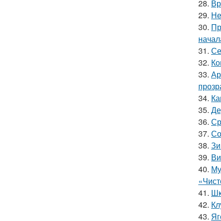
28.
Вр
29.
Не
30.
Пр
начал
31.
Се
32.
Ко
33.
Ар
прозр
34.
Ка
35.
Де
36.
Ср
37.
Со
38.
Зи
39.
Ви
40.
Му
«Чист
41.
Шк
42.
Кл
43.
Яг