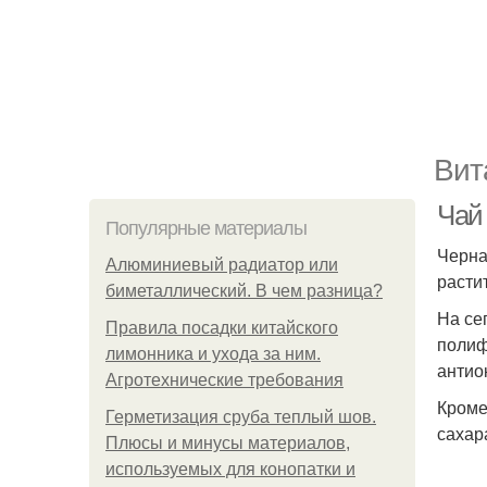
Вит
Чай
Популярные материалы
Черна
Алюминиевый радиатор или
расти
биметаллический. В чем разница?
На се
Правила посадки китайского
полиф
лимонника и ухода за ним.
антио
Агротехнические требования
Кроме
Герметизация сруба теплый шов.
сахар
Плюсы и минусы материалов,
используемых для конопатки и