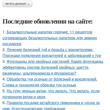
читать дальше →
Последние обновления на сайте:
1.
Безалкогольные напитки горячие. 11 рецептов
согревающих безалкогольных напитков для зимних
посиделок
2.
Лечение болезней туй и борьба с вредителями.
Признаки появления вредителей и заболеваний у туи
3.
Фунгициды для хвойных растений. Какие фунгициды
эффективны против болезней хвойных: шютте,
ржавчины, альтернариоза и фузариоза?
4.
Обработка туи осенью от болезней и вредителей.
Схема и технология обрезки туи осенью
5.
На туях черные ветки, что делать. Что делать, если
почернели ветки и хвоя
6.
Правила посадки китайского лимонника и ухода за
ним. Агротехнические требования