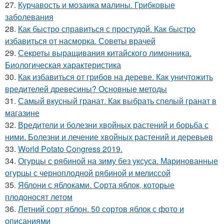
27.
Курчавость и мозаика малины. Грибковые
заболевания
28.
Как быстро справиться с простудой. Как быстро
избавиться от насморка. Советы врачей
29.
Секреты выращивания китайского лимонника.
Биологическая характеристика
30.
Как избавиться от грибов на дереве. Как уничтожить
вредителей древесины? Основные методы
31.
Самый вкусный гранат. Как выбрать спелый гранат в
магазине
32.
Вредители и болезни хвойных растений и борьба с
ними. Болезни и лечение хвойных растений и деревьев
33.
World Potato Congress 2019.
34.
Огурцы с рябиной на зиму без уксуса. Маринованные
огурцы с черноплодной рябиной и мелиссой
35.
Яблони с яблоками. Сорта яблок, которые
плодоносят летом
36.
Летний сорт яблон. 50 сортов яблок с фото и
описаниями