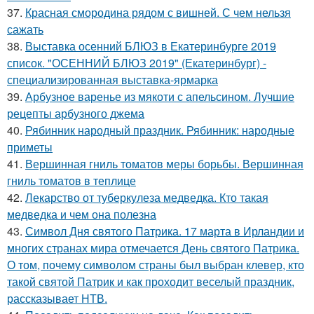
37.
Красная смородина рядом с вишней. С чем нельзя
сажать
38.
Выставка осенний БЛЮЗ в Екатеринбурге 2019
список. "ОСЕННИЙ БЛЮЗ 2019" (Екатеринбург) -
специализированная выставка-ярмарка
39.
Арбузное варенье из мякоти с апельсином. Лучшие
рецепты арбузного джема
40.
Рябинник народный праздник. Рябинник: народные
приметы
41.
Вершинная гниль томатов меры борьбы. Вершинная
гниль томатов в теплице
42.
Лекарство от туберкулеза медведка. Кто такая
медведка и чем она полезна
43.
Символ Дня святого Патрика. 17 марта в Ирландии и
многих странах мира отмечается День святого Патрика.
О том, почему символом страны был выбран клевер, кто
такой святой Патрик и как проходит веселый праздник,
рассказывает НТВ.