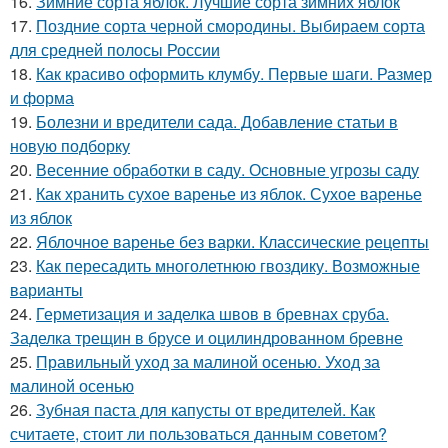
16.
Зимние сорта яблок. Лучшие сорта зимних яблок
17.
Поздние сорта черной смородины. Выбираем сорта
для средней полосы России
18.
Как красиво оформить клумбу. Первые шаги. Размер
и форма
19.
Болезни и вредители сада. Добавление статьи в
новую подборку
20.
Весенние обработки в саду. Основные угрозы саду
21.
Как хранить сухое варенье из яблок. Сухое варенье
из яблок
22.
Яблочное варенье без варки. Классические рецепты
23.
Как пересадить многолетнюю гвоздику. Возможные
варианты
24.
Герметизация и заделка швов в бревнах сруба.
Заделка трещин в брусе и оцилиндрованном бревне
25.
Правильный уход за малиной осенью. Уход за
малиной осенью
26.
Зубная паста для капусты от вредителей. Как
считаете, стоит ли пользоваться данным советом?