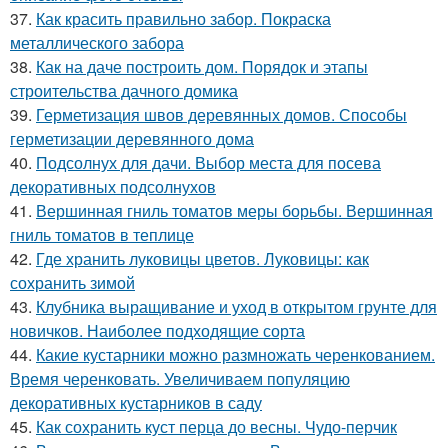
37.
Как красить правильно забор. Покраска
металлического забора
38.
Как на даче построить дом. Порядок и этапы
строительства дачного домика
39.
Герметизация швов деревянных домов. Способы
герметизации деревянного дома
40.
Подсолнух для дачи. Выбор места для посева
декоративных подсолнухов
41.
Вершинная гниль томатов меры борьбы. Вершинная
гниль томатов в теплице
42.
Где хранить луковицы цветов. Луковицы: как
сохранить зимой
43.
Клубника выращивание и уход в открытом грунте для
новичков. Наиболее подходящие сорта
44.
Какие кустарники можно размножать черенкованием.
Время черенковать. Увеличиваем популяцию
декоративных кустарников в саду
45.
Как сохранить куст перца до весны. Чудо-перчик