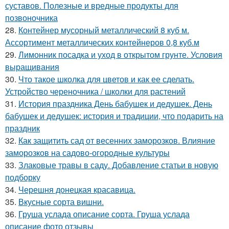
суставов. Полезные и вредные продукты для
позвоночника
28.
Контейнер мусорный металлический 8 куб м.
Ассортимент металлических контейнеров 0,8 куб.м
29.
Лимонник посадка и уход в открытом грунте. Условия
выращивания
30.
Что такое школка для цветов и как ее сделать.
Устройство череночника / школки для растений
31.
История праздника День бабушек и дедушек. День
бабушек и дедушек: история и традиции, что подарить на
праздник
32.
Как защитить сад от весенних заморозков. Влияние
заморозков на садово-огородные культуры
33.
Злаковые травы в саду. Добавление статьи в новую
подборку
34.
Черешня донецкая красавица.
35.
Вкусные сорта вишни.
36.
Груша услада описание сорта. Груша услада
описание фото отзывы