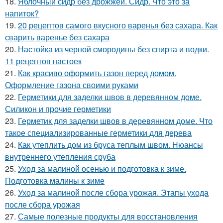
18.
Яблочный сидр без дрожжей. Сидр. Что это за
напиток?
19.
20 рецептов самого вкусного варенья без сахара. Как
сварить варенье без сахара
20.
Настойка из черной смородины без спирта и водки.
11 рецептов настоек
21.
Как красиво оформить газон перед домом.
Оформление газона своими руками
22.
Герметики для заделки швов в деревянном доме.
Силикон и прочие герметики
23.
Герметик для заделки швов в деревянном доме. Что
такое специализированные герметики для дерева
24.
Как утеплить дом из бруса теплым швом. Нюансы
внутреннего утепления сруба
25.
Уход за малиной осенью и подготовка к зиме.
Подготовка малины к зиме
26.
Уход за малиной после сбора урожая. Этапы ухода
после сбора урожая
27.
Самые полезные продукты для восстановления