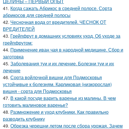
ЦЕЛИНЫ – ПЕРВЫЙ ОПЫТ
41.
Когда сажать Абрикос в средней полосе. Сорта
абрикосов для средней полосы
42.
Чесночная вода от вредителей. ЧЕСНОК ОТ
ВРЕДИТЕЛЕЙ
43.
Грейпфрут в домашних условиях уход. Об уходе за
грейпфрутом:
44.
Применение иван чая в народной медицине. Сбор и
заготовка
45.
Заболевания туи и их лечение. Болезни туи и их
лечение
46.
Сорта войлочной вишни для Подмосковья
устойчивые к болезням. Карликовая (низкорослая)
вишня - сорта для Подмосковья
47.
В какой посуде варить варенье из малины. В чем
готовить малиновое варенье?
48.
Размножение и уход клубники. Как правильно
разводить клубнику
49.
Обрезка черешни летом после сбора урожая. Зачем