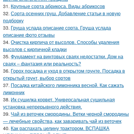
31.
Крупные сорта абрикоса. Виды абрикосов
32.
Сорта осенних груш. Добавление статьи в новую
подборку
33.
Груша услада описание сорта. Груша услада
описание фото отзывы
34.
Очистка кирпича от высолов. Способы удаления
высолов с кирпичной кладки
35.
Фундамент на винтовых сваях недостатки. Дом на
сваях – фантазия или реальность?
36.
Горох посадка и уход в открытом грунте. Посадка в
открытый грунт, выбор сортов
37.
Посадка китайского лимонника весной. Как сажать
лимонник
38.
Ик сушилка корвет. Универсальная сушильная
установка непрерывного действия.
39.
Чай из веточек смородины. Ветки черной смородины
— лечебные свойства, как заваривать чай из веточек
40.
Как распахать целину трактором. ВСПАШКА