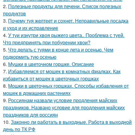
2.
Полезные продукты для печени. Список полезных
продуктов
3.
Почему туя желтеет и сохнет. Неправильные посадка
и уход и их исправление
4.
У туи изнутри хвоя рыжего цвета.. Проблема с туей.
Что предпринять при побурении хвои?
5.
Что делать с туями в конце лета и осенью. Чем
подкормить тую осенью
6.
Мушки в цветочном горшке. Описание
7.
Избавляемся от мошек в комнатных фиалках. Как
избавиться от мошек в цветочных горшках
8.
Мошки в цветочных горшках. Способы избавления от
мошек в домашних растениях
9.
Россиянам назвали условие продления майских
праздников. Названо условие для продления майских
праздников для россиян
10.
Законно ли работать в выходные. Работа в выходной
день по ТК РФ