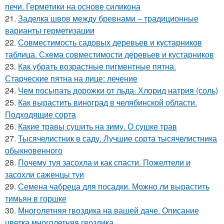
печи. Герметики на основе силикона
21.
Заделка швов между бревнами – традиционные
варианты герметизации
22.
Совместимость садовых деревьев и кустарников
таблица. Схема совместимости деревьев и кустарников
23.
Как убрать возрастные пигментные пятна.
Старческие пятна на лице: лечение
24.
Чем посыпать дорожки от льда. Хлорид натрия (соль)
25.
Как вырастить виноград в челябинской области.
Подходящие сорта
26.
Какие травы сушить на зиму. О сушке трав
27.
Тысячелистник в саду. Лучшие сорта тысячелистника
обыкновенного
28.
Почему туя засохла и как спасти. Пожелтели и
засохли саженцы туи
29.
Семена чабреца для посадки. Можно ли вырастить
тимьян в горшке
30.
Многолетняя гвоздика на вашей даче. Описание
цветка многолетняя гвоздика