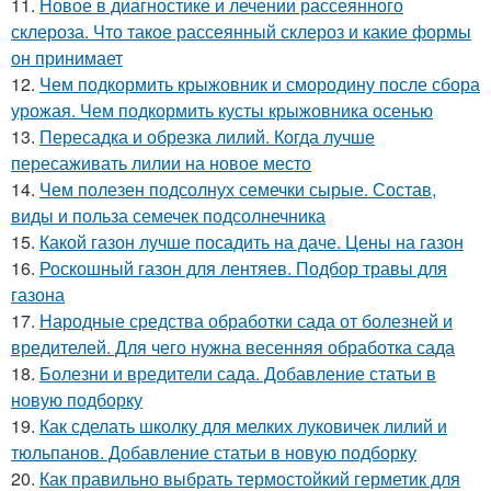
11.
Новое в диагностике и лечении рассеянного
склероза. Что такое рассеянный склероз и какие формы
он принимает
12.
Чем подкормить крыжовник и смородину после сбора
урожая. Чем подкормить кусты крыжовника осенью
13.
Пересадка и обрезка лилий. Когда лучше
пересаживать лилии на новое место
14.
Чем полезен подсолнух семечки сырые. Состав,
виды и польза семечек подсолнечника
15.
Какой газон лучше посадить на даче. Цены на газон
16.
Роскошный газон для лентяев. Подбор травы для
газона
17.
Народные средства обработки сада от болезней и
вредителей. Для чего нужна весенняя обработка сада
18.
Болезни и вредители сада. Добавление статьи в
новую подборку
19.
Как сделать школку для мелких луковичек лилий и
тюльпанов. Добавление статьи в новую подборку
20.
Как правильно выбрать термостойкий герметик для