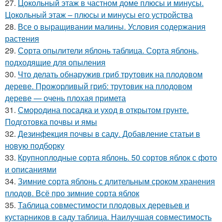
27.
Цокольный этаж в частном доме плюсы и минусы.
Цокольный этаж – плюсы и минусы его устройства
28.
Все о выращивании малины. Условия содержания
растения
29.
Сорта опылители яблонь таблица. Сорта яблонь,
подходящие для опыления
30.
Что делать обнаружив гриб трутовик на плодовом
дереве. Прожорливый гриб: трутовик на плодовом
дереве — очень плохая примета
31.
Смородина посадка и уход в открытом грунте.
Подготовка почвы и ямы
32.
Дезинфекция почвы в саду. Добавление статьи в
новую подборку
33.
Крупноплодные сорта яблонь. 50 сортов яблок с фото
и описаниями
34.
Зимние сорта яблонь с длительным сроком хранения
плодов. Всё про зимние сорта яблок
35.
Таблица совместимости плодовых деревьев и
кустарников в саду таблица. Наилучшая совместимость