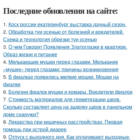
Последние обновления на сайте:
1.
Коск россии екатеринбург выставка дачный сезон.
2.
Обработка туи осенью от болезней и вредителей.
Схема и технология обрезки туи осенью
3.
О чем Говорит Появления Златоглазки в квартире.
Образ жизни и питание
4.
Мелькающие мушки перед глазами. Мелькание
«мушек» перед глазами: причины возникновения
5.
В фиалках появились мелкие мошки. Мошки на
фиалке
6.
Болезни фиалок мушки и комары. Вредители фиалок
7.
Стоимость материалов для герметизации швов.
Сколько составляет цена на заделку швов в панельном
доме снаружи?
8.
Лекарства при кишечных расстройствах. Первая
помощь при острой диарее
9.
Отпуск с выходного дня. Как оплачивают выходные,