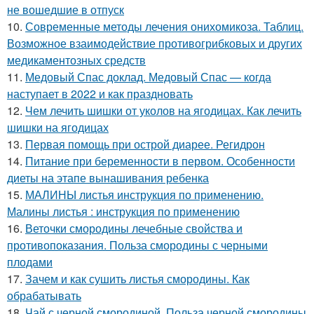
не вошедшие в отпуск
10.
Современные методы лечения онихомикоза. Таблиц.
Возможное взаимодействие противогрибковых и других
медикаментозных средств
11.
Медовый Спас доклад. Медовый Спас — когда
наступает в 2022 и как праздновать
12.
Чем лечить шишки от уколов на ягодицах. Как лечить
шишки на ягодицах
13.
Первая помощь при острой диарее. Регидрон
14.
Питание при беременности в первом. Особенности
диеты на этапе вынашивания ребенка
15.
МАЛИНЫ листья инструкция по применению.
Малины листья : инструкция по применению
16.
Веточки смородины лечебные свойства и
противопоказания. Польза смородины с черными
плодами
17.
Зачем и как сушить листья смородины. Как
обрабатывать
18.
Чай с черной смородиной. Польза черной смородины