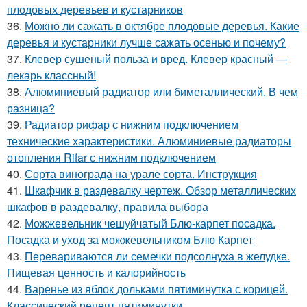
плодовых деревьев и кустарников
36.
Можно ли сажать в октябре плодовые деревья. Какие
деревья и кустарники лучше сажать осенью и почему?
37.
Клевер сушеный польза и вред. Клевер красный —
лекарь классный!
38.
Алюминиевый радиатор или биметаллический. В чем
разница?
39.
Радиатор рифар с нижним подключением
технические характеристики. Алюминиевые радиаторы
отопления Rifar с нижним подключением
40.
Сорта винограда на урале сорта. Инструкция
41.
Шкафчик в раздевалку чертеж. Обзор металлических
шкафов в раздевалку, правила выбора
42.
Можжевельник чешуйчатый Блю-карпет посадка.
Посадка и уход за можжевельником Блю Карпет
43.
Перевариваются ли семечки подсолнуха в желудке.
Пищевая ценность и калорийность
44.
Варенье из яблок дольками пятиминутка с корицей.
Классический рецепт пятиминутки