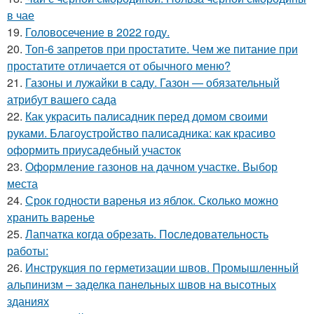
в чае
19.
Головосечение в 2022 году.
20.
Топ-6 запретов при простатите. Чем же питание при
простатите отличается от обычного меню?
21.
Газоны и лужайки в саду. Газон — обязательный
атрибут вашего сада
22.
Как украсить палисадник перед домом своими
руками. Благоустройство палисадника: как красиво
оформить приусадебный участок
23.
Оформление газонов на дачном участке. Выбор
места
24.
Срок годности варенья из яблок. Сколько можно
хранить варенье
25.
Лапчатка когда обрезать. Последовательность
работы:
26.
Инструкция по герметизации швов. Промышленный
альпинизм – заделка панельных швов на высотных
зданиях