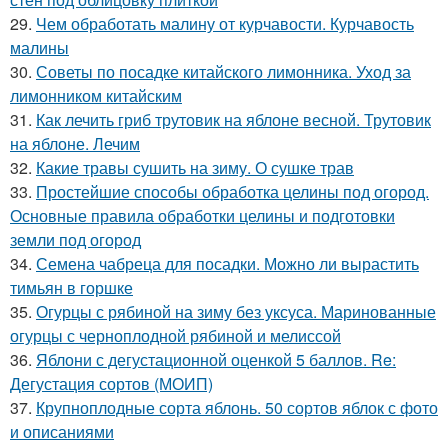
29.
Чем обработать малину от курчавости. Курчавость
малины
30.
Советы по посадке китайского лимонника. Уход за
лимонником китайским
31.
Как лечить гриб трутовик на яблоне весной. Трутовик
на яблоне. Лечим
32.
Какие травы сушить на зиму. О сушке трав
33.
Простейшие способы обработка целины под огород.
Основные правила обработки целины и подготовки
земли под огород
34.
Семена чабреца для посадки. Можно ли вырастить
тимьян в горшке
35.
Огурцы с рябиной на зиму без уксуса. Маринованные
огурцы с черноплодной рябиной и мелиссой
36.
Яблони с дегустационной оценкой 5 баллов. Re:
Дегустация сортов (МОИП)
37.
Крупноплодные сорта яблонь. 50 сортов яблок с фото
и описаниями