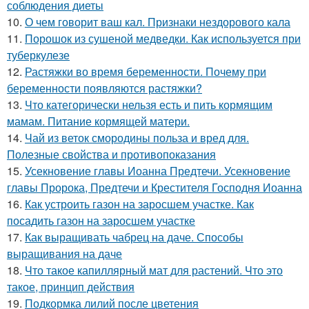
соблюдения диеты
10.
О чем говорит ваш кал. Признаки нездорового кала
11.
Порошок из сушеной медведки. Как используется при
туберкулезе
12.
Растяжки во время беременности. Почему при
беременности появляются растяжки?
13.
Что категорически нельзя есть и пить кормящим
мамам. Питание кормящей матери.
14.
Чай из веток смородины польза и вред для.
Полезные свойства и противопоказания
15.
Усекновение главы Иоанна Предтечи. Усекновение
главы Пророка, Предтечи и Крестителя Господня Иоанна
16.
Как устроить газон на заросшем участке. Как
посадить газон на заросшем участке
17.
Как выращивать чабрец на даче. Способы
выращивания на даче
18.
Что такое капиллярный мат для растений. Что это
такое, принцип действия
19.
Подкормка лилий после цветения