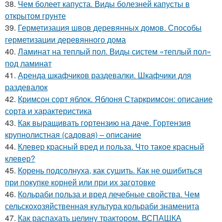
38.
Чем болеет капуста. Виды болезней капусты в
открытом грунте
39.
Герметизация швов деревянных домов. Способы
герметизации деревянного дома
40.
Ламинат на теплый пол. Виды систем «теплый пол»
под ламинат
41.
Аренда шкафчиков раздевалки. Шкафчики для
раздевалок
42.
Кримсон сорт яблок. Яблоня Старкримсон: описание
сорта и характеристика
43.
Как выращивать гортензию на даче. Гортензия
крупнолистная (садовая) – описание
44.
Клевер красный вред и польза. Что такое красный
клевер?
45.
Корень подсолнуха, как сушить. Как не ошибиться
при покупке корней или при их заготовке
46.
Кольраби польза и вред лечебные свойства. Чем
сельскохозяйственная культура кольраби знаменита
47.
Как распахать целину трактором. ВСПАШКА