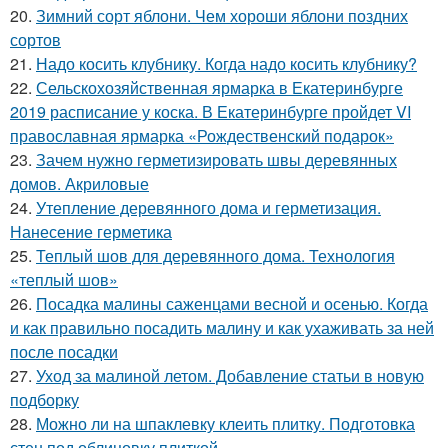
20.
Зимний сорт яблони. Чем хороши яблони поздних
сортов
21.
Надо косить клубнику. Когда надо косить клубнику?
22.
Сельскохозяйственная ярмарка в Екатеринбурге
2019 расписание у коска. В Екатеринбурге пройдет VI
православная ярмарка «Рождественский подарок»
23.
Зачем нужно герметизировать швы деревянных
домов. Акриловые
24.
Утепление деревянного дома и герметизация.
Нанесение герметика
25.
Теплый шов для деревянного дома. Технология
«теплый шов»
26.
Посадка малины саженцами весной и осенью. Когда
и как правильно посадить малину и как ухаживать за ней
после посадки
27.
Уход за малиной летом. Добавление статьи в новую
подборку
28.
Можно ли на шпаклевку клеить плитку. Подготовка
стен под облицовку плиткой