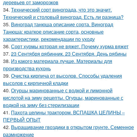
деревьев от заморозков
34.
Технический сорт винограда, что это значит.
Технический и столовый виноград. Есть ли разница?
35.
Виноград танюша описание сорта. Виноград
Танюша: краткое описание сорта, основные
характеристики, рекомендации по уходу
36.
Сорт хурмы которая не вяжет. Почему хурма вяжет
37.
23 Сентября рябинник. 23 Сентября. День рябины
38.
Из какого материала лучше. Материалы для
производства кухонь
39.
Очистка кирпича от высолов. Способы удаления
высолов с кирпичной кладки
40.
Огурцы маринованные с водкой и лимонной
кислотой на зиму рецепты. Огурцы, маринованные с
водкой на зиму без стерилизации
41.
Пахота целины трактором. ВСПАШКА ЦЕЛИНЫ –
ПЕРВЫЙ ОПЫТ
42.
Выращивание гвоздики в открытом грунте. Семенное
размножение