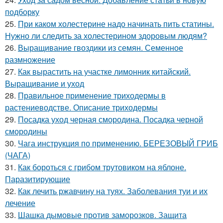
подборку
25.
При каком холестерине надо начинать пить статины.
Нужно ли следить за холестерином здоровым людям?
26.
Выращивание гвоздики из семян. Семенное
размножение
27.
Как вырастить на участке лимонник китайский.
Выращивание и уход
28.
Правильное применение триходермы в
растениеводстве. Описание триходермы
29.
Посадка уход черная смородина. Посадка черной
смородины
30.
Чага инструкция по применению. БЕРЕЗОВЫЙ ГРИБ
(ЧАГА)
31.
Как бороться с грибом трутовиком на яблоне.
Паразитирующие
32.
Как лечить ржавчину на туях. Заболевания туи и их
лечение
33.
Шашка дымовые против заморозков. Защита