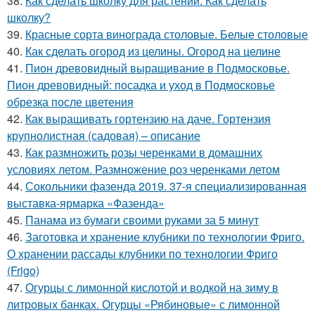
38.
Как сделать школку для растений. Как сделать
школку?
39.
Красные сорта винограда столовые. Белые столовые
40.
Как сделать огород из целины. Огород на целине
41.
Пион древовидный выращивание в Подмосковье.
Пион древовидный: посадка и уход в Подмосковье
обрезка после цветения
42.
Как выращивать гортензию на даче. Гортензия
крупнолистная (садовая) – описание
43.
Как размножить розы черенками в домашних
условиях летом. Размножение роз черенками летом
44.
Сокольники фазенда 2019. 37-я специализированная
выставка-ярмарка «Фазенда»
45.
Панама из бумаги своими руками за 5 минут
46.
Заготовка и хранение клубники по технологии Фриго.
О хранении рассады клубники по технологии Фриго
(Frigo)
47.
Огурцы с лимонной кислотой и водкой на зиму в
литровых банках. Огурцы «Рябиновые» с лимонной