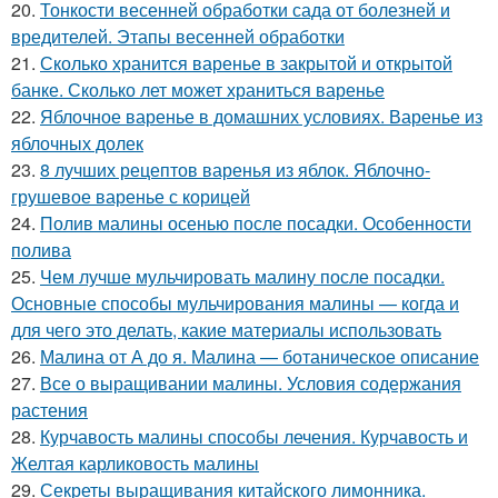
20.
Тонкости весенней обработки сада от болезней и
вредителей. Этапы весенней обработки
21.
Сколько хранится варенье в закрытой и открытой
банке. Сколько лет может храниться варенье
22.
Яблочное варенье в домашних условиях. Варенье из
яблочных долек
23.
8 лучших рецептов варенья из яблок. Яблочно-
грушевое варенье с корицей
24.
Полив малины осенью после посадки. Особенности
полива
25.
Чем лучше мульчировать малину после посадки.
Основные способы мульчирования малины — когда и
для чего это делать, какие материалы использовать
26.
Малина от А до я. Малина — ботаническое описание
27.
Все о выращивании малины. Условия содержания
растения
28.
Курчавость малины способы лечения. Курчавость и
Желтая карликовость малины
29.
Секреты выращивания китайского лимонника.