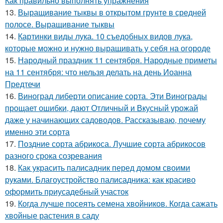
Как правильно выполнять упражнения
13.
Выращивание тыквы в открытом грунте в средней
полосе. Выращивание тыквы
14.
Картинки виды лука. 10 съедобных видов лука,
которые можно и нужно выращивать у себя на огороде
15.
Народный праздник 11 сентября. Народные приметы
на 11 сентября: что нельзя делать на день Иоанна
Предтечи
16.
Виноград либерти описание сорта. Эти Винограды
прощает ошибки, дают Отличный и Вкусный урожай
даже у начинающих садоводов. Рассказываю, почему
именно эти сорта
17.
Поздние сорта абрикоса. Лучшие сорта абрикосов
разного срока созревания
18.
Как украсить палисадник перед домом своими
руками. Благоустройство палисадника: как красиво
оформить приусадебный участок
19.
Когда лучше посеять семена хвойников. Когда сажать
хвойные растения в саду