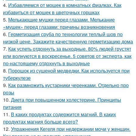
4.
Избавляемся от мошек в комнатных фиалках. Как
избавиться от мошек в цветочных горшках
5.
Мелькающие мушки перед глазами. Мелькание
«мушек» перед глазами: причины возникновения
6.
Герметизация сруба по технологии теплый шов по
низкой цене. Закажите качественную герметизацию дома
7.
Как успеть отдохнуть за выходные. 80% людей грустят
или волнуются в воскресенье. 5 советов от эксперта, как
по-настоящему отдохнуть в выходные
8.
Порошок из сушеной медведки. Как используется при
туберкулезе
9.
Как размножить кустарники черенками. Отдельно про
розы
10.
Диета при повышенном холестерине. Принципы
питания
11.
В каких продуктах содержится магний. В каких
продуктах магния больше всего?
12.
Упражнения Кегеля при недержании мочи у женщин.