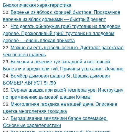
Биологическая характеристика
30.
Варенье из яблок с корицей быстрое. Прозрачное
варенье из яблок дольками — быстрый рецепт
31.
Что делать обнаружив гриб трутовик на плодовом
дереве. Прожорливый гриб: трутовик на плодовом
дереве — очень плохая примета
32.
Можно ли есть щавель осенью. Диетолог рассказал,
чем опасен щавель
33.
Болезни и лечение туи западной и восточной.
Болезни и вредители туй. Причины усыхания. Лечение.
34.
Бомбер дымовая шашка 5г. Шашка дымовая
БОМБЕР АВГУСТ 5г /50
35.
Серная шашка при какой температуре. Инструкция
по применению дымовой шашки Климат
36.
Многолетняя гвоздика на вашей даче. Описание
цветка многолетняя гвоздика
37.
Выращивание земляники барон солемахер.
Основные характеристики