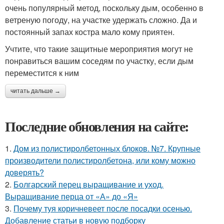
очень популярный метод, поскольку дым, особенно в
ветреную погоду, на участке удержать сложно. Да и
постоянный запах костра мало кому приятен.
Учтите, что такие защитные мероприятия могут не
понравиться вашим соседям по участку, если дым
переместится к ним
читать дальше →
Последние обновления на сайте:
1.
Дом из полистиролбетонных блоков. №7. Крупные
производители полистиролбетона, или кому можно
доверять?
2.
Болгарский перец выращивание и уход.
Выращивание перца от «А» до «Я»
3.
Почему туя коричневеет после посадки осенью.
Добавление статьи в новую подборку