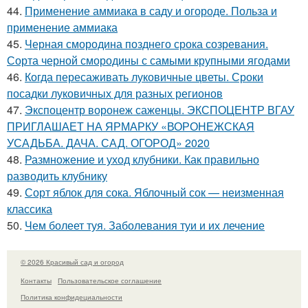
44.
Применение аммиака в саду и огороде. Польза и
применение аммиака
45.
Черная смородина позднего срока созревания.
Сорта черной смородины с самыми крупными ягодами
46.
Когда пересаживать луковичные цветы. Сроки
посадки луковичных для разных регионов
47.
Экспоцентр воронеж саженцы. ЭКСПОЦЕНТР ВГАУ
ПРИГЛАШАЕТ НА ЯРМАРКУ «ВОРОНЕЖСКАЯ
УСАДЬБА. ДАЧА. САД. ОГОРОД» 2020
48.
Размножение и уход клубники. Как правильно
разводить клубнику
49.
Сорт яблок для сока. Яблочный сок — неизменная
классика
50.
Чем болеет туя. Заболевания туи и их лечение
© 2026 Красивый сад и огород
Контакты
Пользовательское соглашение
Политика конфидециальности