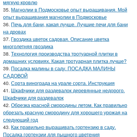
мягкую кровлю
35.
Магнолии в Подмосковье опыт выращивания. Мой
опыт выращивания магнолии в Подмосковье
36.
Печь для бани, какая лучше. Лучшие печи для бани
на дровах
37.
Гвоздика цветок садовая. Описание цветка
многолетняя гвоздика
38.
Технология производства тротуарной плитки в
домашних условиях. Какая тротуарная плитка лучше?
39.
Посадка малины в саду. ПОСАДКА МАЛИНЫ
САДОВОЙ
40.
Сорта винограда на урале сорта. Инструкция
41.
Шкафчики для раздевалок деревянные недорого.
Шкафчики для раздевалок
42.
Обрезка красной смородины летом. Как правильно
обрезать красную смородину для хорошего урожая на
следующий год
43.
Как правильно выращивать гортензию в саду.
Посадка гортензии для пышного цветения