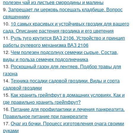
полезен чай из листьев смородины и малины
9.
Запрещает ли церковь посещать кладбище. Вопрос
священнику
10.
10 самых красивых и устойчивых гвоздик для вашего
сада. Описание растения гвоздика и его цветения
11.
Руль туго крутится ВАЗ 2106. Устройство и принцип
работы рулевого механизма ВАЗ 2106
12.
Чем полезен подсолнух семечки сырые. Состав,
виды и польза семечек подсолнечника
13.
Роскошный газон для лентяев. Подбор травы для
газона
14.
Техника посадки садовой гвоздики. Виды и сорта
садовой гвоздики
15.
Как хранить грейпфрут в домашних условиях. Как и
где правильно хранить грейпфрут?
16.
Питание для профилактики и лечения панкреатита.
Правильное питание при панкреатите
17.
Очаг из бочки. Процесс изготовления очага своими
руками