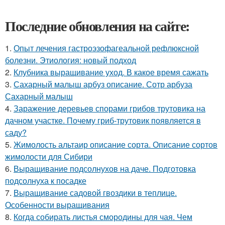
Последние обновления на сайте:
1.
Опыт лечения гастроэзофагеальной рефлюксной
болезни. Этиология: новый подход
2.
Клубника выращивание уход. В какое время сажать
3.
Сахарный малыш арбуз описание. Сотр арбуза
Сахарный малыш
4.
Заражение деревьев спорами грибов трутовика на
дачном участке. Почему гриб-трутовик появляется в
саду?
5.
Жимолость альтаир описание сорта. Описание сортов
жимолости для Сибири
6.
Выращивание подсолнухов на даче. Подготовка
подсолнуха к посадке
7.
Выращивание садовой гвоздики в теплице.
Особенности выращивания
8.
Когда собирать листья смородины для чая. Чем