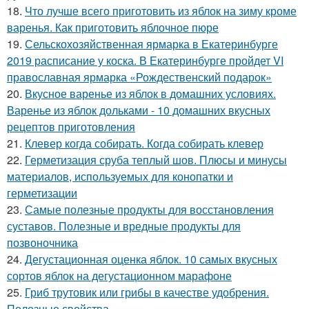
18.
Что лучше всего приготовить из яблок на зиму кроме
варенья. Как приготовить яблочное пюре
19.
Сельскохозяйственная ярмарка в Екатеринбурге
2019 расписание у коска. В Екатеринбурге пройдет VI
православная ярмарка «Рождественский подарок»
20.
Вкусное варенье из яблок в домашних условиях.
Варенье из яблок дольками - 10 домашних вкусных
рецептов приготовления
21.
Клевер когда собирать. Когда собирать клевер
22.
Герметизация сруба теплый шов. Плюсы и минусы
материалов, используемых для конопатки и
герметизации
23.
Самые полезные продукты для восстановления
суставов. Полезные и вредные продукты для
позвоночника
24.
Дегустационная оценка яблок. 10 самых вкусных
сортов яблок на дегустационном марафоне
25.
Гриб трутовик или грибы в качестве удобрения.
Полезные свойства