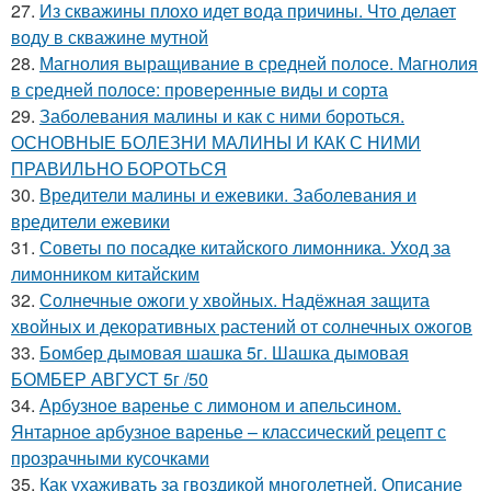
27.
Из скважины плохо идет вода причины. Что делает
воду в скважине мутной
28.
Магнолия выращивание в средней полосе. Магнолия
в средней полосе: проверенные виды и сорта
29.
Заболевания малины и как с ними бороться.
ОСНОВНЫЕ БОЛЕЗНИ МАЛИНЫ И КАК С НИМИ
ПРАВИЛЬНО БОРОТЬСЯ
30.
Вредители малины и ежевики. Заболевания и
вредители ежевики
31.
Советы по посадке китайского лимонника. Уход за
лимонником китайским
32.
Солнечные ожоги у хвойных. Надёжная защита
хвойных и декоративных растений от солнечных ожогов
33.
Бомбер дымовая шашка 5г. Шашка дымовая
БОМБЕР АВГУСТ 5г /50
34.
Арбузное варенье с лимоном и апельсином.
Янтарное арбузное варенье – классический рецепт с
прозрачными кусочками
35.
Как ухаживать за гвоздикой многолетней. Описание