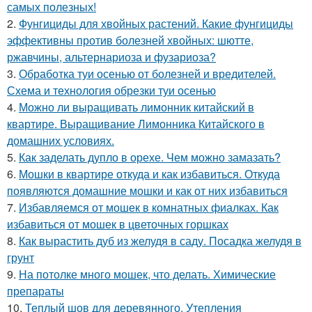
самых полезных!
2.
Фунгициды для хвойных растений. Какие фунгициды
эффективны против болезней хвойных: шютте,
ржавчины, альтернариоза и фузариоза?
3.
Обработка туи осенью от болезней и вредителей.
Схема и технология обрезки туи осенью
4.
Можно ли выращивать лимонник китайский в
квартире. Выращивание Лимонника Китайского в
домашних условиях.
5.
Как заделать дупло в орехе. Чем можно замазать?
6.
Мошки в квартире откуда и как избавиться. Откуда
появляются домашние мошки и как от них избавиться
7.
Избавляемся от мошек в комнатных фиалках. Как
избавиться от мошек в цветочных горшках
8.
Как вырастить дуб из желудя в саду. Посадка желудя в
грунт
9.
На потолке много мошек, что делать. Химические
препараты
10.
Теплый шов для деревянного. Утепления