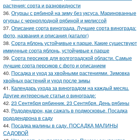
растения: сорта и разновидности
36.
Огурцы с рябиной на зиму без уксуса. Маринованные
огурцы с черноплодной рябиной и мелиссой
37.
Описание сорта винограда. Лучшие сорта винограда:
фото, названия и описания (каталог)
38.
Сорта яблонь устойчивые к парше. Какие существуют
иммунные сорта яблонь, устойчивые к парше
39.
Сорта персиков для волгоградской области. Самые
лучшие сорта персиков с фото и описанием
40.
Посадка и уход за хвойными растениями. Зимовка
хвойных растений и уход после зимы
41.
Календарь ухода за виноградом на каждый месяц.
Другие интересные статьи о винограде:
42.
23 Сентября рябинник. 23 Сентября. День рябины
43.
Рододендрон, как сажать в подмосковье. Посадка
рододендрона в саду
44.
Посадка малины в саду. ПОСАДКА МАЛИНЫ
САДОВОЙ