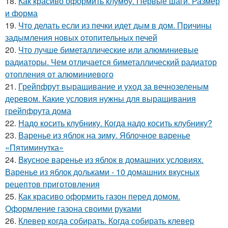
18.
Как красиво оформить клумбу. Первые шаги. Размер
и форма
19.
Что делать если из печки идет дым в дом. Причины
задымления новых отопительных печей
20.
Что лучше биметаллические или алюминиевые
радиаторы. Чем отличается биметаллический радиатор
отопления от алюминиевого
21.
Грейпфрут выращивание и уход за вечнозеленым
деревом. Какие условия нужны для выращивания
грейпфрута дома
22.
Надо косить клубнику. Когда надо косить клубнику?
23.
Варенье из яблок на зиму. Яблочное варенье
«Пятиминутка»
24.
Вкусное варенье из яблок в домашних условиях.
Варенье из яблок дольками - 10 домашних вкусных
рецептов приготовления
25.
Как красиво оформить газон перед домом.
Оформление газона своими руками
26.
Клевер когда собирать. Когда собирать клевер