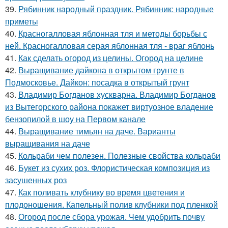
39.
Рябинник народный праздник. Рябинник: народные
приметы
40.
Красногалловая яблонная тля и методы борьбы с
ней. Красногалловая серая яблонная тля - враг яблонь
41.
Как сделать огород из целины. Огород на целине
42.
Выращивание дайкона в открытом грунте в
Подмосковье. Дайкон: посадка в открытый грунт
43.
Владимир Богданов хускварна. Владимир Богданов
из Вытегорского района покажет виртуозное владение
бензопилой в шоу на Первом канале
44.
Выращивание тимьян на даче. Варианты
выращивания на даче
45.
Кольраби чем полезен. Полезные свойства кольраби
46.
Букет из сухих роз. Флористическая композиция из
засушенных роз
47.
Как поливать клубнику во время цветения и
плодоношения. Капельный полив клубники под пленкой
48.
Огород после сбора урожая. Чем удобрить почву