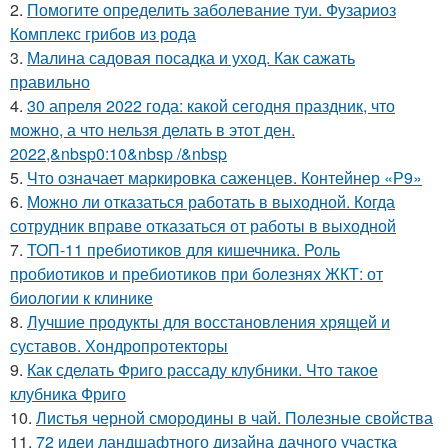
2.
Помогите определить заболевание туи. Фузариоз
Комплекс грибов из рода
3.
Малина садовая посадка и уход. Как сажать
правильно
4.
30 апреля 2022 года: какой сегодня праздник, что
можно, а что нельзя делать в этот ден.
2022,&nbsp0:10&nbsp /&nbsp
5.
Что означает маркировка саженцев. Контейнер «Р9»
6.
Можно ли отказаться работать в выходной. Когда
сотрудник вправе отказаться от работы в выходной
7.
ТОП-11 пребиотиков для кишечника. Роль
пробиотиков и пребиотиков при болезнях ЖКТ: от
биологии к клинике
8.
Лучшие продукты для восстановления хрящей и
суставов. Хондропротекторы
9.
Как сделать Фриго рассаду клубники. Что такое
клубника Фриго
10.
Листья черной смородины в чай. Полезные свойства
11.
72 идеи ландшафтного дизайна дачного участка