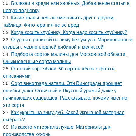
30.
Болезни и вредители хвойных. Добавление статьи в
новую подборку
31.
Какие травы нельзя смешивать друг с другом
таблица. Фитотерапия не во вред
32.
Когда косить клубнику. Когда надо косить клубнику?
33.
Огурцы с рябиной на зиму без уксуса. Маринованные
огурцы с черноплодной рябиной и мелиссой
34.
Подборка сортов малины для Московской области.
Обыкновенные сорта малины
35.
Осенний сорт яблок. 50 сортов яблок с фото и
описаниями
36.
Сорт винограда натали. Эти Винограды прощает
ошибки, дают Отличный и Вкусный урожай даже у
начинающих садоводов. Рассказываю, почему именно
эти сорта
37.
Как укрыть на зиму дуб. Какой укрывной материал
выбрать?
38.
Из какого материала лучше. Материалы для
производства кухонь