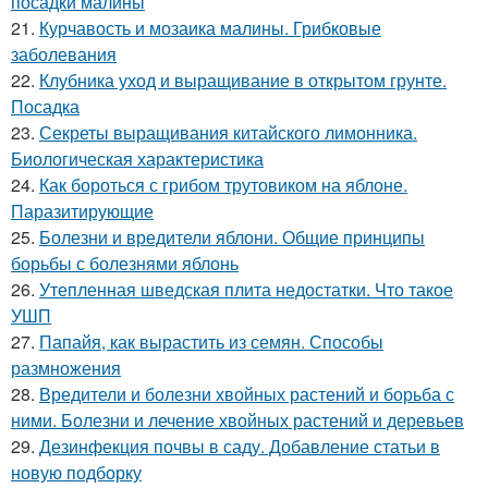
посадки малины
21.
Курчавость и мозаика малины. Грибковые
заболевания
22.
Клубника уход и выращивание в открытом грунте.
Посадка
23.
Секреты выращивания китайского лимонника.
Биологическая характеристика
24.
Как бороться с грибом трутовиком на яблоне.
Паразитирующие
25.
Болезни и вредители яблони. Общие принципы
борьбы с болезнями яблонь
26.
Утепленная шведская плита недостатки. Что такое
УШП
27.
Папайя, как вырастить из семян. Способы
размножения
28.
Вредители и болезни хвойных растений и борьба с
ними. Болезни и лечение хвойных растений и деревьев
29.
Дезинфекция почвы в саду. Добавление статьи в
новую подборку