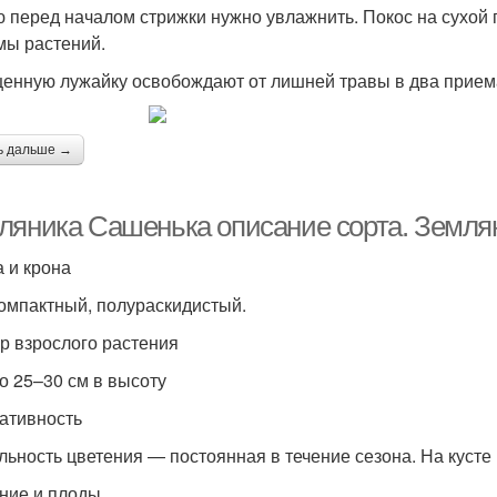
 перед началом стрижки нужно увлажнить. Покос на сухой
мы растений.
енную лужайку освобождают от лишней травы в два прием
ь дальше →
ляника Сашенька описание сорта. Земля
 и крона
компактный, полураскидистый.
р взрослого растения
до 25–30 см в высоту
ативность
льность цветения — постоянная в течение сезона. На кусте 
ние и плоды