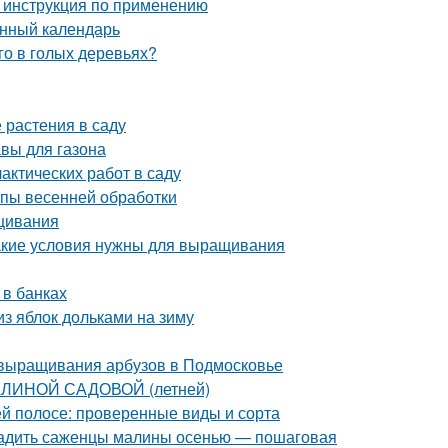
 инструкция по применению
унный календарь
го в голых деревьях?
 растения в саду
авы для газона
актических работ в саду
апы весенней обработки
ащивания
акие условия нужны для выращивания
 в банках
из яблок дольками на зиму
 выращивания арбузов в Подмосковье
АЛИНОЙ САДОВОЙ (летней)
й полосе: проверенные виды и сорта
осадить саженцы малины осенью — пошаговая