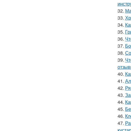
инстр
32.
Ма
33.
Хр
34.
Ка
35.
Гр
36.
Чт
37.
Бо
38.
Со
39.
Чт
отзыв
40.
Ка
41.
Ал
42.
Ря
43.
За
44.
Ка
45.
Бе
46.
Кл
47.
Ра
куста