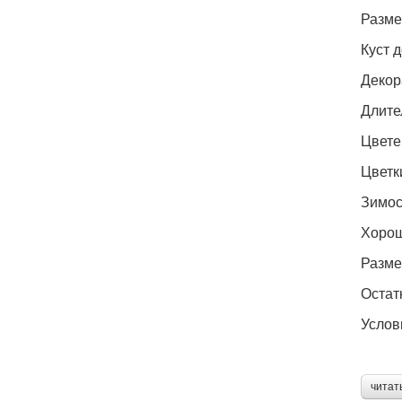
Разме
Куст 
Декор
Длите
Цвете
Цветк
Зимос
Хорош
Разме
Остат
Услов
читат