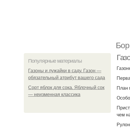
Бор
Газо
Популярные материалы
Газон
Газоны и лужайки в саду. Газон —
Перва
обязательный атрибут вашего сада
План 
Сорт яблок для сока. Яблочный сок
— неизменная классика
Особо
Прист
чем на
Рулон