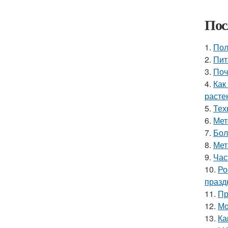
Пос
1.
Пол
2.
Пит
3.
Поч
4.
Как
расте
5.
Тех
6.
Мет
7.
Бол
8.
Мет
9.
Час
10.
Ро
празд
11.
Пр
12.
Мо
13.
Ка