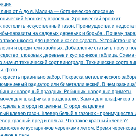
укция
лина от А до я. Малина — ботаническое описание
онический бронхит у взрослых. Хронический бронхит
к постелить искусственный газон. Преимущества и недоста
ибы-паразиты на садовых деревьях и борьба.. Почему пар
о такое школка для цветов и как ее сделать. Устройство чер
лезни и вредители хвойных. Добавление статьи в новую по
седство плодовых деревьев и кустарников таблица. Схема 
о значит технический сорт винограда. Технические сорта ви
ы, фото
к красить правильно забор. Покраска металлического забор
юминиевый радиатор или биметаллический. В чем разница
бинник народный праздник. Рябинник: народные приметы
мочек для шкафчика в раздевалке. Замки для шкафчиков в 
к сделать огород из целины. Огород на целине
лый клевер газон. Клевер белый в газонах - преимущества 
евер красный вред и польза. Что такое красный клевер?
змножение кустарников черенками летом. Время черенков
рников в саду