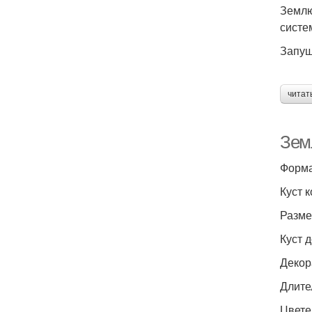
Землю
систе
Запущ
читат
Зем
Форма
Куст 
Разме
Куст 
Декор
Длите
Цвете