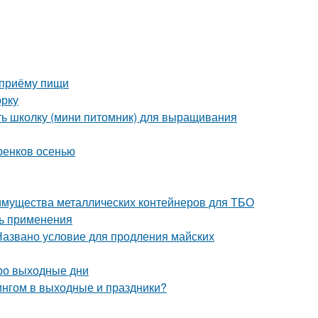
 приёму пищи
орку
ать школку (мини питомник) для выращивания
ренков осенью
имущества металлических контейнеров для ТБО
ть применения
Названо условие для продления майских
ро выходные дни
ингом в выходные и праздники?