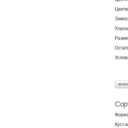
Цветк
Зимос
Хорош
Разме
Остат
Услов
читат
Сор
Форма
Куст 