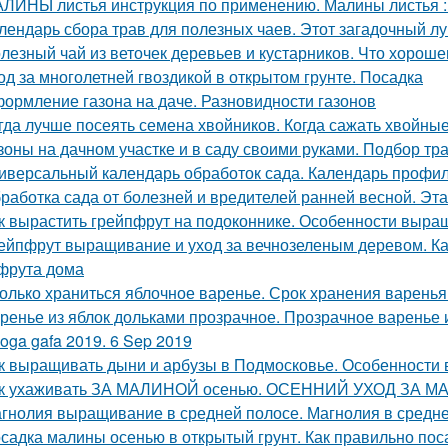
ЛИНЫ листья инструкция по применению. Малины листья :
лендарь сбора трав для полезных чаев. Этот загадочный л
лезный чай из веточек деревьев и кустарников. Что хороше
од за многолетней гвоздикой в открытом грунте. Посадка
ормление газона на даче. Разновидности газонов
гда лучше посеять семена хвойников. Когда сажать хвойные
зоны на дачном участке и в саду своими руками. Подбор тр
иверсальный календарь обработок сада. Календарь профил
работка сада от болезней и вредителей ранней весной. Эт
к вырастить грейпфрут на подоконнике. Особенности выр
ейпфрут выращивание и уход за вечнозеленым деревом. К
фрута дома
олько храниться яблочное варенье. Срок хранения варенья
ренье из яблок дольками прозрачное. Прозрачное варенье 
oga gafa 2019. 6 Sep 2019
к выращивать дыни и арбузы в Подмосковье. Особенности
к ухаживать ЗА МАЛИНОЙ осенью. ОСЕННИЙ УХОД ЗА М
гнолия выращивание в средней полосе. Магнолия в средне
садка малины осенью в открытый грунт. Как правильно п