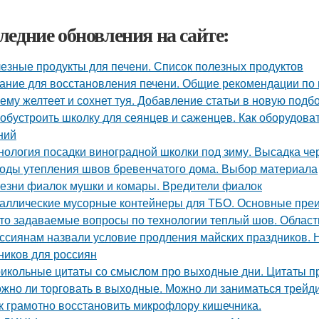
ледние обновления на сайте:
езные продукты для печени. Список полезных продуктов
ание для восстановления печени. Общие рекомендации по
ему желтеет и сохнет туя. Добавление статьи в новую подб
 обустроить школку для сеянцев и саженцев. Как оборудов
ний
нология посадки виноградной школки под зиму. Высадка че
оды утепления швов бревенчатого дома. Выбор материала
езни фиалок мушки и комары. Вредители фиалок
аллические мусорные контейнеры для ТБО. Основные пре
то задаваемые вопросы по технологии теплый шов. Облас
ссиянам назвали условие продления майских праздников. 
ников для россиян
икольные цитаты со смыслом про выходные дни. Цитаты п
жно ли торговать в выходные. Можно ли заниматься трейд
к грамотно восстановить микрофлору кишечника.