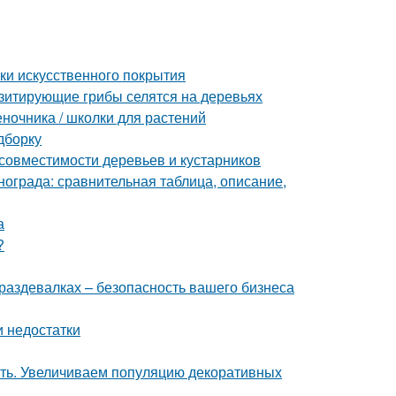
тки искусственного покрытия
азитирующие грибы селятся на деревьях
еночника / школки для растений
дборку
совместимости деревьев и кустарников
нограда: сравнительная таблица, описание,
а
?
раздевалках – безопасность вашего бизнеса
и недостатки
ать. Увеличиваем популяцию декоративных