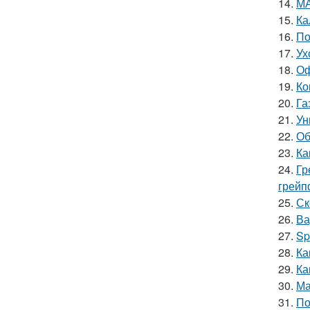
14.
МА
15.
Ка
16.
По
17.
Ух
18.
Оф
19.
Ко
20.
Га
21.
Ун
22.
Об
23.
Ка
24.
Гр
грейп
25.
Ск
26.
Ва
27.
Sp
28.
Ка
29.
Ка
30.
Ма
31.
По