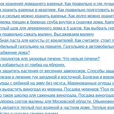
ок хранения домашнего варенья. Как правильно и где лучш
к хранить варенье в квартире. Как правильно подготовить в
к и сколько можно хранить варенье. Как долго можно хран
делка трещин в бревнах сруба внутри и снаружи дома. Как
плый шов для деревянного дома в 5 шагов. Как выбрать ге
к правильно сажать малину. Высаживаем малину
бная паста для капусты от вредителей. Как считаете, стоит
бильный газгольдер на прицепе. Газгольдер в автомобильн
набжение дома?
 продуктов для здоровья печени. Что нельзя печени?
к избавиться от грибка на яблонях.
к защитить растения от весенних заморозков. Способы защ
лезни и лечение туи западной и восточной. Болезни и вред
урцы с рябиной на зиму без уксуса. Маринованные огурцы 
к вырастить виноград из черенка. Посадка черенков "Под л
о такое школка для саженцев винограда. Посадка виногра
дборка сортов малины для Московской области. Обыкнове
к делается теплый пол водяной в частном доме. Теплые во
йство и укладка своими руками