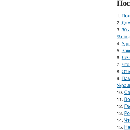
Пос
1.
Пол
2.
Дом
3.
30 
/&nbs
4.
Удо
5.
Зак
6.
Леч
7.
Что
8.
От 
9.
Пам
Украи
10.
Са
11.
Во
12.
Гв
13.
Ро
14.
Чт
15.
На