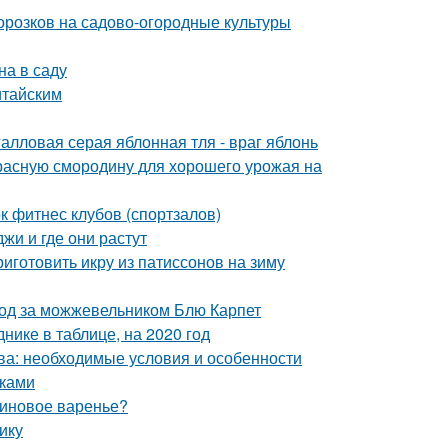
орозков на садово-огородные культуры
на в саду
итайским
алловая серая яблонная тля - враг яблонь
красную смородину для хорошего урожая на
 фитнес клубов (спортзалов)
жи и где они растут
риготовить икру из патиссонов на зиму
ход за можжевельником Блю Карпет
нике в таблице, на 2020 год
ква: необходимые условия и особенности
уками
линовое варенье?
ику