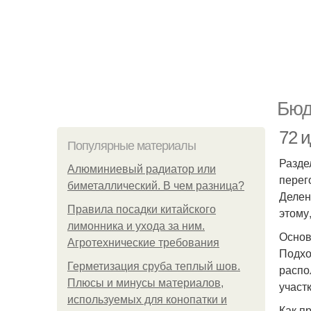
Бюд
72 
Популярные материалы
Разде
Алюминиевый радиатор или
перег
биметаллический. В чем разница?
Делен
Правила посадки китайского
этому
лимонника и ухода за ним.
Основ
Агротехнические требования
Подхо
Герметизация сруба теплый шов.
распо
Плюсы и минусы материалов,
участ
используемых для конопатки и
Как п