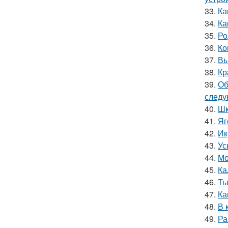
33.
Ка
34.
Ка
35.
Ро
36.
Ко
37.
Вы
38.
Кр
39.
Об
следу
40.
Шк
41.
Яг
42.
Ик
43.
Ус
44.
Мо
45.
Ка
46.
Ты
47.
Ка
48.
В 
49.
Ра