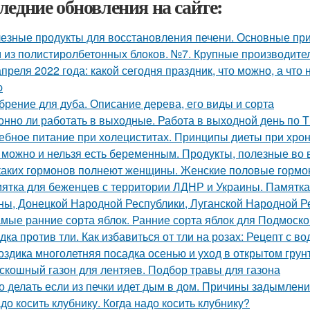
ледние обновления на сайте:
езные продукты для восстановления печени. Основные при
 из полистиролбетонных блоков. №7. Крупные производите
апреля 2022 года: какой сегодня праздник, что можно, а что
p
брение для дуба. Описание дерева, его виды и сорта
онно ли работать в выходные. Работа в выходной день по 
ебное питание при холециститах. Принципы диеты при хро
 можно и нельзя есть беременным. Продукты, полезные во
каких гормонов полнеют женщины. Женские половые гормо
ятка для беженцев с территории ЛДНР и Украины. Памятка
ны, Донецкой Народной Республики, Луганской Народной Р
мые ранние сорта яблок. Ранние сорта яблок для Подмоск
дка против тли. Как избавиться от тли на розах: Рецепт с во
оздика многолетняя посадка осенью и уход в открытом грун
скошный газон для лентяев. Подбор травы для газона
о делать если из печки идет дым в дом. Причины задымлен
до косить клубнику. Когда надо косить клубнику?