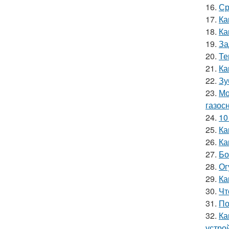
16.
Ср
17.
Ка
18.
Ка
19.
За
20.
Те
21.
Ка
22.
Зу
23.
Мо
газос
24.
10
25.
Ка
26.
Ка
27.
Бо
28.
Ог
29.
Ка
30.
Чт
31.
По
32.
Ка
устро