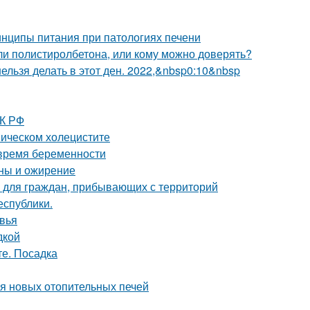
нципы питания при патологиях печени
ли полистиролбетона, или кому можно доверять?
 нельзя делать в этот ден. 2022,&nbsp0:10&nbsp
ТК РФ
ническом холецистите
 время беременности
ны и ожирение
 для граждан, прибывающих с территорий
еспублики.
овья
дкой
те. Посадка
ия новых отопительных печей