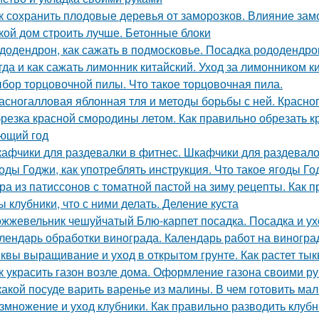
к сохранить плодовые деревья от заморозков. Влияние зам
кой дом строить лучше. Бетонные блоки
додендрон, как сажать в подмосковье. Посадка рододендро
гда и как сажать лимонник китайский. Уход за лимонником к
бор торцовочной пилы. Что такое торцовочная пила.
асногалловая яблонная тля и методы борьбы с ней. Красног
резка красной смородины летом. Как правильно обрезать 
ющий год
афчики для раздевалки в фитнес. Шкафчики для раздевалок
оды Годжи, как употреблять инструкция. Что такое ягоды Год
ра из патиссонов с томатной пастой на зиму рецепты. Как п
ы клубники, что с ними делать. Деление куста
жжевельник чешуйчатый Блю-карпет посадка. Посадка и у
лендарь обработки винограда. Календарь работ на виноград
квы выращивание и уход в открытом грунте. Как растет ты
к украсить газон возле дома. Оформление газона своими р
какой посуде варить варенье из малины. В чем готовить ма
змножение и уход клубники. Как правильно разводить клубн