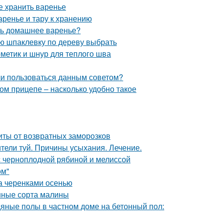
е хранить варенье
аренье и тару к хранению
ить домашнее варенье?
ую шпаклевку по дереву выбрать
рметик и шнур для теплого шва
 ли пользоваться данным советом?
ом прицепе – насколько удобно такое
иты от возвратных заморозков
ители туй. Причины усыхания. Лечение.
с черноплодной рябиной и мелиссой
ом"
да черенками осенью
нные сорта малины
дяные полы в частном доме на бетонный пол: