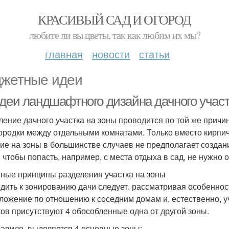
КРАСИВЫЙ САД И ОГОРОД
любите ли вы цветы, так как любим их мы?
главная
новости
статьи
жетные идеи
идеи ландшафтного дизайна дачного участ
ление дачного участка на зоны проводится по той же причи
ородки между отдельными комнатами. Только вместо кирпичн
ие на зоны в большинстве случаев не предполагает создани
, чтобы попасть, например, с места отдыха в сад, не нужно 
ные принципы разделения участка на зоны
дить к зонированию дачи следует, рассматривая особеннос
ложение по отношению к соседним домам и, естественно, 
ков присутствуют 4 обособленные одна от другой зоны.
равило, выделяется 4 основные зоны: