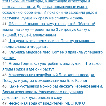
эти грибы не санитары, а настоящие агрессоры и
нежеланные гости. Деревья, пораженные ими, к
сожалению, обречены. И пока они не заразили рядом
растущие, лучше их сразу же спилить и сжечь.
41.
Яблочный компот на зиму с гвоздикой. Яблочный
компот на зиму — рецепты на 3 литровую банку с
вишней, грушей, апельсинами
42.
Что делать осыпается слива. Почему осыпаются
плоды сливы и что делать
43.
Клубника Медовое лето. Вот ее 3 правила успешного
урожая:
44.
Ягоды Годжи, как употреблять инструкция. Что такое
ягоды Годжи и где они растут
45.
Можжевельник чешуйчатый Блю-карпет посадка.
Посадка и уход за можжевельником Блю Карпет
46.
Какие кустарники можно размножать черенкованием.
Время черенковать. Увеличиваем популяцию
декоративных кустарников в саду
47.
Чесночная вода от вредителей. ЧЕСНОК ОТ