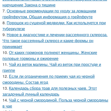
нарушение Закона о тишине
7.
Основные рекомендации по уходу за домашним
грейпфрутом. Общая информация о грейпфруте
8.
Порошок из сушеной медведки. Как используется при
туберкулезе
9.
Новое в диагностике и лечении рассеянного склероза.
Что такое рассеянный склероз и какие формы он
принимает
10.
От каких гормонов полнеют женщины. Женские
половые гормоны и ожирение
11.
Чай из веток малины. Чай из веток при простуде и
гриппе
12.
Если ли ограничения по приему чая из черной
смородины. Состав ягод
13.
Календарь сбора трав для полезных чаев. Этот
загадочный лунный календарь
14.
Чай с черной смородиной. Польза черной смородины
в чае