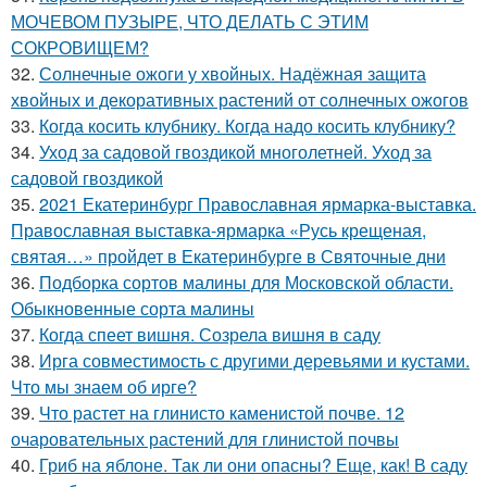
МОЧЕВОМ ПУЗЫРЕ, ЧТО ДЕЛАТЬ С ЭТИМ
СОКРОВИЩЕМ?
32.
Солнечные ожоги у хвойных. Надёжная защита
хвойных и декоративных растений от солнечных ожогов
33.
Когда косить клубнику. Когда надо косить клубнику?
34.
Уход за садовой гвоздикой многолетней. Уход за
садовой гвоздикой
35.
2021 Екатеринбург Православная ярмарка-выставка.
Православная выставка-ярмарка «Русь крещеная,
святая…» пройдет в Екатеринбурге в Святочные дни
36.
Подборка сортов малины для Московской области.
Обыкновенные сорта малины
37.
Когда спеет вишня. Созрела вишня в саду
38.
Ирга совместимость с другими деревьями и кустами.
Что мы знаем об ирге?
39.
Что растет на глинисто каменистой почве. 12
очаровательных растений для глинистой почвы
40.
Гриб на яблоне. Так ли они опасны? Еще, как! В саду