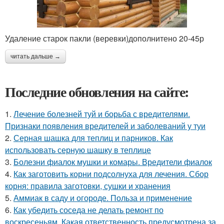
Удаление старок пакли (веревки)дополнитено 20-45р
читать дальше →
Последние обновления на сайте:
1.
Лечение болезней туй и борьба с вредителями.
Признаки появления вредителей и заболеваний у туи
2.
Серная шашка для теплиц и парников. Как
использовать серную шашку в теплице
3.
Болезни фиалок мушки и комары. Вредители фиалок
4.
Как заготовить корни подсолнуха для лечения. Сбор
корня: правила заготовки, сушки и хранения
5.
Аммиак в саду и огороде. Польза и применение
6.
Как убедить соседа не делать ремонт по
воскресеньям. Какая ответственность предусмотрена за