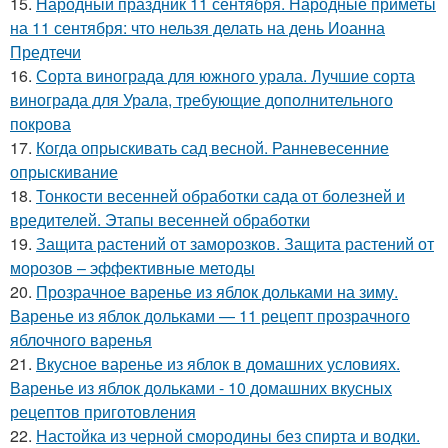
15.
Народный праздник 11 сентября. Народные приметы
на 11 сентября: что нельзя делать на день Иоанна
Предтечи
16.
Сорта винограда для южного урала. Лучшие сорта
винограда для Урала, требующие дополнительного
покрова
17.
Когда опрыскивать сад весной. Ранневесенние
опрыскивание
18.
Тонкости весенней обработки сада от болезней и
вредителей. Этапы весенней обработки
19.
Защита растений от заморозков. Защита растений от
морозов – эффективные методы
20.
Прозрачное варенье из яблок дольками на зиму.
Варенье из яблок дольками — 11 рецепт прозрачного
яблочного варенья
21.
Вкусное варенье из яблок в домашних условиях.
Варенье из яблок дольками - 10 домашних вкусных
рецептов приготовления
22.
Настойка из черной смородины без спирта и водки.