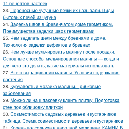
11 рецептов настоек
23.
Переносные чугунные печки их называли. Виды
бытовых печей из чугуна
24.
Заделка швов в бревенчатом доме герметиком.
Преимущества заделки швов герметиками
25.
Чем заделать щели между бревнами в доме.
Технология заделки дефектов в бревнах
26.
Чем лучше мульчировать малину после посадки.
Основные способы мульчирования малины — когда и
для чего это делать, какие материалы использовать
27.
Все о выращивании малины. Условия содержания
растения
28.
Курчавость и мозаика малины. Грибковые
заболевания
29.
Можно ли на шпаклевку клеить плитку. Подготовка
стен под облицовку плиткой
30.
Совместимость садовых деревьев и кустарников
таблица. Схема совместимости деревьев и кустарников
31.
Корень подсолнуха в народной медицине. КАМНИ В