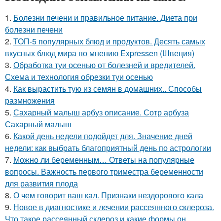
1.
Болезни печени и правильное питание. Диета при
болезни печени
2.
ТОП-5 популярных блюд и продуктов. Десять самых
вкусных блюд мира по мнению Expressen (Швеция)
3.
Обработка туи осенью от болезней и вредителей.
Схема и технология обрезки туи осенью
4.
Как вырастить тую из семян в домашних.. Способы
размножения
5.
Сахарный малыш арбуз описание. Сотр арбуза
Сахарный малыш
6.
Какой день недели подойдет для. Значение дней
недели: как выбрать благоприятный день по астрологии
7.
Можно ли беременным… Ответы на популярные
вопросы. Важность первого триместра беременности
для развития плода
8.
О чем говорит ваш кал. Признаки нездорового кала
9.
Новое в диагностике и лечении рассеянного склероза.
Что такое рассеянный склероз и какие формы он