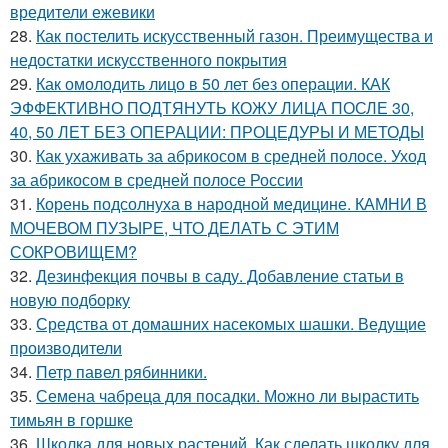
вредители ежевики
28.
Как постелить искусственный газон. Преимущества и
недостатки искусственного покрытия
29.
Как омолодить лицо в 50 лет без операции. КАК
ЭФФЕКТИВНО ПОДТЯНУТЬ КОЖУ ЛИЦА ПОСЛЕ 30,
40, 50 ЛЕТ БЕЗ ОПЕРАЦИИ: ПРОЦЕДУРЫ И МЕТОДЫ
30.
Как ухаживать за абрикосом в средней полосе. Уход
за абрикосом в средней полосе России
31.
Корень подсолнуха в народной медицине. КАМНИ В
МОЧЕВОМ ПУЗЫРЕ, ЧТО ДЕЛАТЬ С ЭТИМ
СОКРОВИЩЕМ?
32.
Дезинфекция почвы в саду. Добавление статьи в
новую подборку
33.
Средства от домашних насекомых шашки. Ведущие
производители
34.
Петр павел рябинники.
35.
Семена чабреца для посадки. Можно ли вырастить
тимьян в горшке
36.
Школка для новых растений. Как сделать школку для