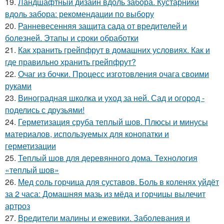
19.
Ландшафтный дизайн вдоль забора. Кустарники
вдоль забора: рекомендации по выбору
20.
Ранневесенняя защита сада от вредителей и
болезней. Этапы и сроки обработки
21.
Как хранить грейпфрут в домашних условиях. Как и
где правильно хранить грейпфрут?
22.
Очаг из бочки. Процесс изготовления очага своими
руками
23.
Виноградная школка и уход за ней. Сад и огород -
поделись с друзьями!
24.
Герметизация сруба теплый шов. Плюсы и минусы
материалов, используемых для конопатки и
герметизации
25.
Теплый шов для деревянного дома. Технология
«теплый шов»
26.
Мед соль горчица для суставов. Боль в коленях уйдёт
за 2 часа: Домашняя мазь из мёда и горчицы вылечит
артроз
27.
Вредители малины и ежевики. Заболевания и