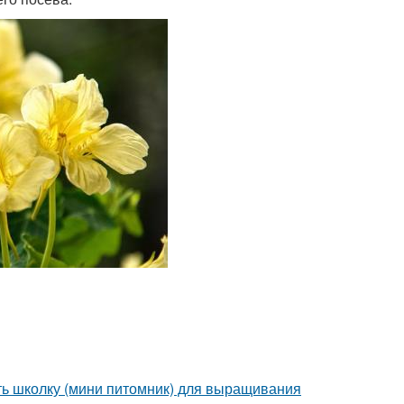
ать школку (мини питомник) для выращивания