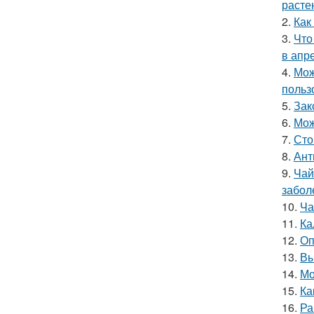
расте
2.
Как
3.
Что
в апр
4.
Мож
польз
5.
Зак
6.
Мож
7.
Сто
8.
Ант
9.
Чай
забол
10.
Ча
11.
Ка
12.
Оп
13.
Вы
14.
Мо
15.
Ка
16.
Ра