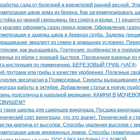
работка сада от болезней и вредителей ранней весной. Эт
рметизация швов дома из бревна. Как загерметизировать 
стойка из черной смородины без спирта и водки. 11 рецепт
к красиво оформить газон перед домом. Оформление газон
рметизация и заделка швов в бревнах сруба. Заделка трещ
ращивание эвкалипт из семян в домашних условиях. Перес
ртензии, как выращивать. Гортензия: особенности и порядо
ренье из яблок с корицей быстрое. Прозрачное варенье из
га инструкция по применению. БЕРЕЗОВЫЙ ГРИБ (ЧАГА)
иб трутовик или грибы в качестве удобрения. Полезные сво
гнолия звездчатая в Подмосковье. Секреты выращивания 
ноград работы в октябре. Добавление статьи в новую подб
рень подсолнуха в народной медицине. КАМНИ В МОЧЕ
РОВИЩЕМ?
о такое школка для саженцев винограда. Посадка виногра
хнический сорт винограда, что это значит. Технический и с
истка кирпича от высолов. Способы удаления высолов с ки
рметизация швов деревянных домов. Способы герметизаци
садка малины в саду. ПОСАДКА МАЛИНЫ САДОВОЙ