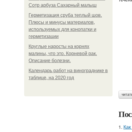
Сотр арбуза Сахарный малыш
Герметизация сруба теплый шов.
Плюсы и минусы материалов,
используемых для конопатки и
герметизации
Круглые наросты на корнях
малины, что это. Корневой рак.
Описание болезни.
Календарь работ на винограднике в
таблице, на 2020 год
читат
Пос
1.
Как