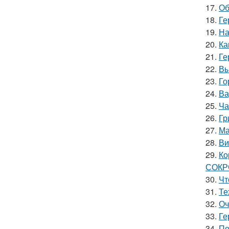
17.
Об
18.
Ге
19.
На
20.
Ка
21.
Ге
22.
Вы
23.
Го
24.
Ва
25.
Ча
26.
Гр
27.
Ма
28.
Ви
29.
Ко
СОК
30.
Чт
31.
Те
32.
Оч
33.
Ге
34.
По