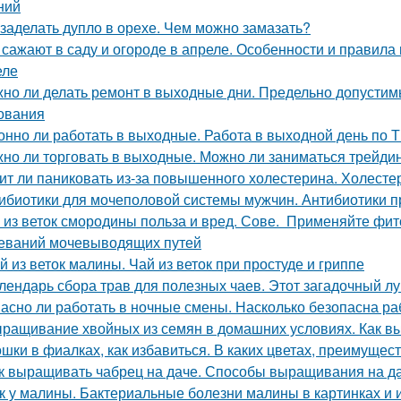
ний
 заделать дупло в орехе. Чем можно замазать?
 сажают в саду и огороде в апреле. Особенности и правила
еле
но ли делать ремонт в выходные дни. Предельно допустим
ования
онно ли работать в выходные. Работа в выходной день по 
но ли торговать в выходные. Можно ли заниматься трейди
ит ли паниковать из-за повышенного холестерина. Холестер
ибиотики для мочеполовой системы мужчин. Антибиотики 
 из веток смородины польза и вред. Сове. Применяйте фи
еваний мочевыводящих путей
й из веток малины. Чай из веток при простуде и гриппе
лендарь сбора трав для полезных чаев. Этот загадочный л
асно ли работать в ночные смены. Насколько безопасна ра
ращивание хвойных из семян в домашних условиях. Как вы
шки в фиалках, как избавиться. В каких цветах, преимущес
к выращивать чабрец на даче. Способы выращивания на д
к у малины. Бактериальные болезни малины в картинках и 