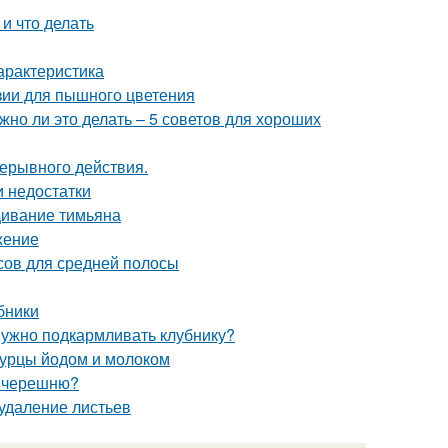
и что делать
арактеристика
зии для пышного цветения
но ли это делать – 5 советов для хороших
рерывного действия.
и недостатки
ивание тимьяна
жение
осов для средней полосы
бники
 нужно подкармливать клубнику?
огурцы йодом и молоком
т черешню?
 удаление листьев