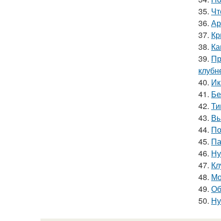
35.
Чт
36.
Ар
37.
Кр
38.
Ка
39.
Пр
клубн
40.
Ик
41.
Бе
42.
Ти
43.
Вы
44.
По
45.
Па
46.
Ну
47.
Кл
48.
Мо
49.
Об
50.
Ну