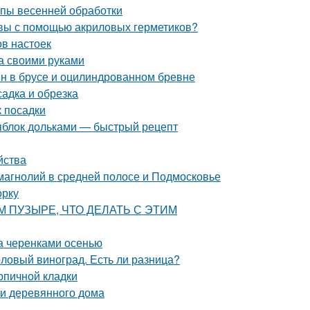
апы весенней обработки
швы с помощью акриловых герметиков?
ов настоек
а своими руками
ин в брусе и оцилиндрованном бревне
адка и обрезка
к посадки
 яблок дольками — быстрый рецепт
йства
магнолий в средней полосе и Подмосковье
орку
ВОМ ПУЗЫРЕ, ЧТО ДЕЛАТЬ С ЭТИМ
да черенками осенью
толовый виноград. Есть ли разница?
рпичной кладки
и деревянного дома