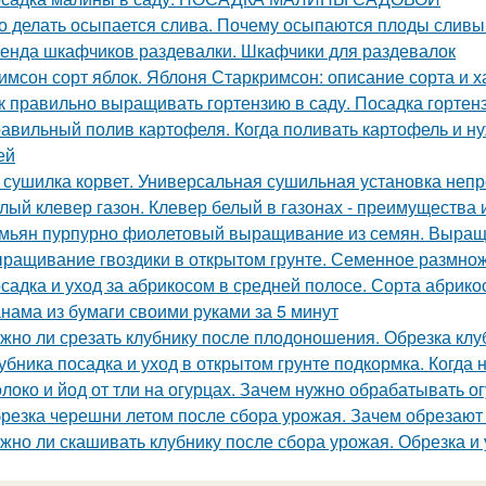
о делать осыпается слива. Почему осыпаются плоды сливы 
енда шкафчиков раздевалки. Шкафчики для раздевалок
имсон сорт яблок. Яблоня Старкримсон: описание сорта и х
к правильно выращивать гортензию в саду. Посадка гортен
авильный полив картофеля. Когда поливать картофель и нуж
ей
 сушилка корвет. Универсальная сушильная установка неп
лый клевер газон. Клевер белый в газонах - преимущества 
мьян пурпурно фиолетовый выращивание из семян. Выращ
ращивание гвоздики в открытом грунте. Семенное размно
садка и уход за абрикосом в средней полосе. Сорта абрик
нама из бумаги своими руками за 5 минут
жно ли срезать клубнику после плодоношения. Обрезка клу
убника посадка и уход в открытом грунте подкормка. Когда
локо и йод от тли на огурцах. Зачем нужно обрабатывать 
резка черешни летом после сбора урожая. Зачем обрезаю
жно ли скашивать клубнику после сбора урожая. Обрезка и