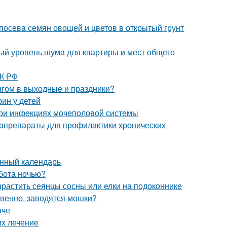
 посева семян овощей и цветов в открытый грунт
ый уровень шума для квартиры и мест общего
ТК РФ
нгом в выходные и праздники?
ин у детей
при инфекциях мочеполовой системы
топрепараты для профилактики хронических
унный календарь
бота ночью?
растить сеянцы сосны или елки на подоконнике
твенно, заводятся мошки?
аче
их лечение