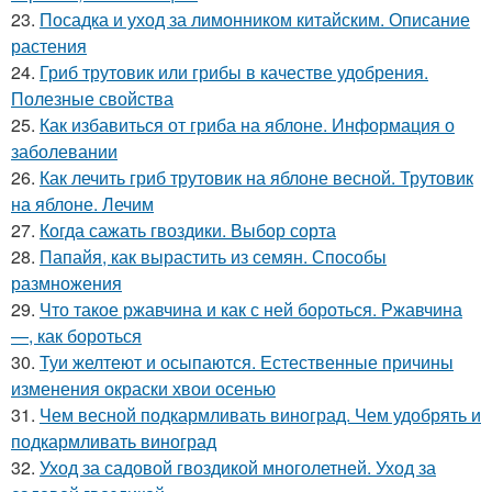
23.
Посадка и уход за лимонником китайским. Описание
растения
24.
Гриб трутовик или грибы в качестве удобрения.
Полезные свойства
25.
Как избавиться от гриба на яблоне. Информация о
заболевании
26.
Как лечить гриб трутовик на яблоне весной. Трутовик
на яблоне. Лечим
27.
Когда сажать гвоздики. Выбор сорта
28.
Папайя, как вырастить из семян. Способы
размножения
29.
Что такое ржавчина и как с ней бороться. Ржавчина
—, как бороться
30.
Туи желтеют и осыпаются. Естественные причины
изменения окраски хвои осенью
31.
Чем весной подкармливать виноград. Чем удобрять и
подкармливать виноград
32.
Уход за садовой гвоздикой многолетней. Уход за