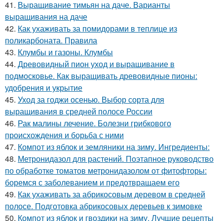
41.
Выращивание тимьян на даче. Варианты
выращивания на даче
42.
Как ухаживать за помидорами в теплице из
поликарбоната. Правила
43.
Клумбы и газоны. Клумбы
44.
Древовидный пион уход и выращивание в
подмосковье. Как выращивать древовидные пионы:
удобрения и укрытие
45.
Уход за годжи осенью. Выбор сорта для
выращивания в средней полосе России
46.
Рак малины лечение. Болезни грибкового
происхождения и борьба с ними
47.
Компот из яблок и земляники на зиму. Ингредиенты:
48.
Метронидазол для растений. Поэтапное руководство
по обработке томатов метронидазолом от фитофторы:
боремся с заболеванием и предотвращаем его
49.
Как ухаживать за абрикосовым деревом в средней
полосе. Подготовка абрикосовых деревьев к зимовке
50.
Компот из яблок и гвоздики на зиму. Лучшие рецепты