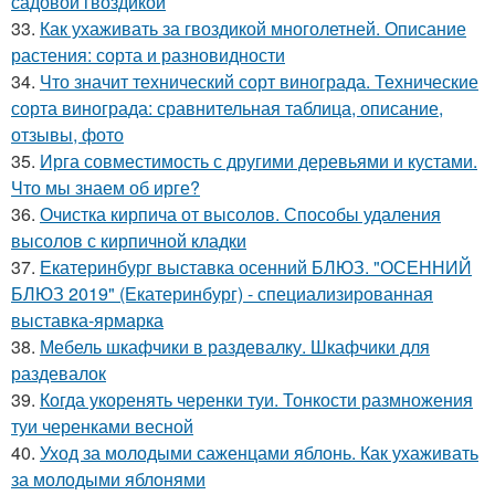
садовой гвоздикой
33.
Как ухаживать за гвоздикой многолетней. Описание
растения: сорта и разновидности
34.
Что значит технический сорт винограда. Технические
сорта винограда: сравнительная таблица, описание,
отзывы, фото
35.
Ирга совместимость с другими деревьями и кустами.
Что мы знаем об ирге?
36.
Очистка кирпича от высолов. Способы удаления
высолов с кирпичной кладки
37.
Екатеринбург выставка осенний БЛЮЗ. "ОСЕННИЙ
БЛЮЗ 2019" (Екатеринбург) - специализированная
выставка-ярмарка
38.
Мебель шкафчики в раздевалку. Шкафчики для
раздевалок
39.
Когда укоренять черенки туи. Тонкости размножения
туи черенками весной
40.
Уход за молодыми саженцами яблонь. Как ухаживать
за молодыми яблонями