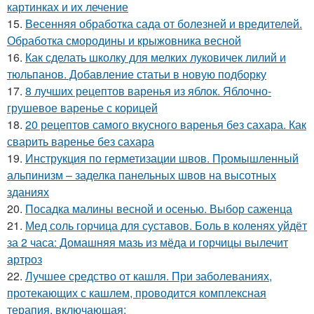
картинках и их лечение
15.
Весенняя обработка сада от болезней и вредителей.
Обработка смородины и крыжовника весной
16.
Как сделать школку для мелких луковичек лилий и
тюльпанов. Добавление статьи в новую подборку
17.
8 лучших рецептов варенья из яблок. Яблочно-
грушевое варенье с корицей
18.
20 рецептов самого вкусного варенья без сахара. Как
сварить варенье без сахара
19.
Инструкция по герметизации швов. Промышленный
альпинизм – заделка панельных швов на высотных
зданиях
20.
Посадка малины весной и осенью. Выбор саженца
21.
Мед соль горчица для суставов. Боль в коленях уйдёт
за 2 часа: Домашняя мазь из мёда и горчицы вылечит
артроз
22.
Лучшее средство от кашля. При заболеваниях,
протекающих с кашлем, проводится комплексная
терапия, включающая: