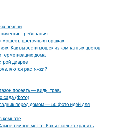
ях печени
ехнические требования
т мошек в цветочных горшках
виях. Как вывести мошек из комнатных цветов
ю герметизацию дома
строй диарее
появляются растяжки?
 газон посеять — виды трав.
о сада (фото)
исадник перед домом — 50 фото идей для
в комнате
амое темное место. Как и сколько хранить