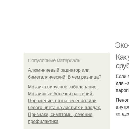
Эко
Как
Популярные материалы
сру
Алюминиевый радиатор или
Если 
биметаллический. В чем разница?
для «
Мозаика вирусное заболевание.
пароп
Мозаичные болезни растений.
Пеноп
Поражение, пятна зеленого или
внутр
белого цвета на листьях и плодах.
конде
Признаки, симптомы, лечение,
профилактика