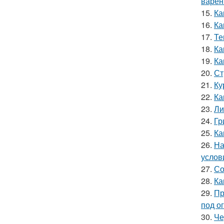
варен
15.
Ка
16.
Ка
17.
Те
18.
Ка
19.
Ка
20.
Ст
21.
Ку
22.
Ка
23.
Ли
24.
Гр
25.
Ка
26.
На
услов
27.
Со
28.
Ка
29.
Пр
под о
30.
Че