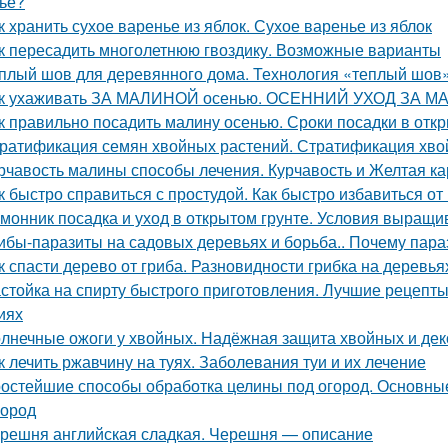
ье?
к хранить сухое варенье из яблок. Сухое варенье из яблок
к пересадить многолетнюю гвоздику. Возможные варианты
плый шов для деревянного дома. Технология «теплый шов
к ухаживать ЗА МАЛИНОЙ осенью. ОСЕННИЙ УХОД ЗА М
к правильно посадить малину осенью. Сроки посадки в отк
ратификация семян хвойных растений. Стратификация хво
рчавость малины способы лечения. Курчавость и Желтая к
к быстро справиться с простудой. Как быстро избавиться о
монник посадка и уход в открытом грунте. Условия выращи
ибы-паразиты на садовых деревьях и борьба.. Почему пар
к спасти дерево от гриба. Разновидности грибка на деревья
стойка на спирту быстрого приготовления. Лучшие рецепт
иях
лнечные ожоги у хвойных. Надёжная защита хвойных и дек
к лечить ржавчину на туях. Заболевания туи и их лечение
остейшие способы обработка целины под огород. Основные
город
решня английская сладкая. Черешня — описание