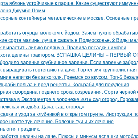
рта яблонь устойчивые к парше. Какие существуют иммунны
лоня Джумбо Помм
сорные контейнеры металлические в москве. Основные пр
работать огурцы молоком с йодом. Зачем нужно обрабатыв
кие сорта малины лучше сажать в Подмосковье. 2 Виды мал
к вырастить лилию водяную. Правила посадки нимфеи
хота целины трактором. ВСПАШКА ЦЕЛИНЫ – ПЕРВЫЙ 
бродило варенье клубничное варенье. Если варенье заброд
к выращивать гортензию на даче. Гортензия крупнолистная 
мние напитки без алкоголя. Греемся со вкусом. Топ-5 беза
льраби польза и вред рецепты. Кольраби для похудения
рная смородина позднего срока созревания. Сорта черно
ставка в Экспоцентре в воронеже 2019 сад огород. Горожа
нежская усадьба. Дача, сад, огород»
садка и уход за клубникой в открытом грунте. Инструкция 
рое шютте туи лечение. Болезни туи и их лечение
нь огня праздник.
работка целины на даче. Плюсы и минусы вспашки мотобл