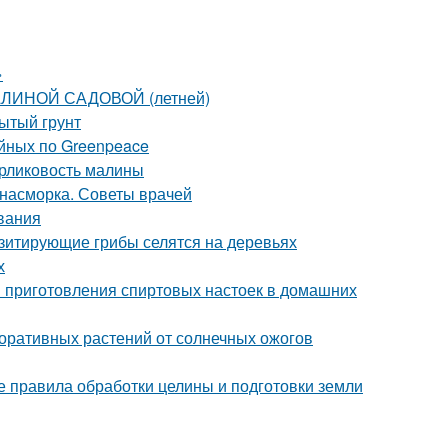
»
АЛИНОЙ САДОВОЙ (летней)
рытый грунт
йных по Greenpeace
арликовость малины
т насморка. Советы врачей
вания
азитирующие грибы селятся на деревьях
х
ы приготовления спиртовых настоек в домашних
оративных растений от солнечных ожогов
 правила обработки целины и подготовки земли