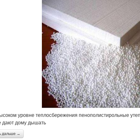
ысоком уровне теплосбережения пенополистирольные утепл
е дают дому дышать
ь дальше →