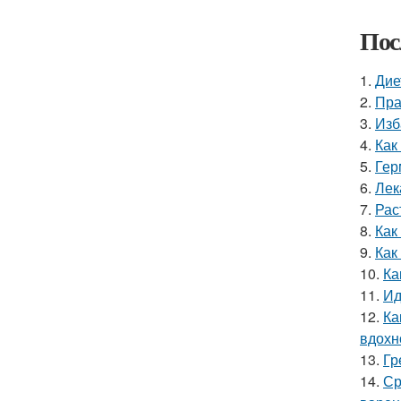
Пос
1.
Дие
2.
Пра
3.
Изб
4.
Как
5.
Гер
6.
Лек
7.
Рас
8.
Как
9.
Как
10.
Ка
11.
Ид
12.
Ка
вдохн
13.
Гр
14.
Ср