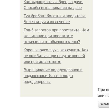
Как выращивать чабрец на даче.
Способы выращивания на даче
Туя брабант болезни и вредители.
Болезни туи и их лечение
Топ-6 запретов при простатите. Чем
же питание при простатите
отличается от обычного меню?
Корень подсолнуха, как сушить. Как
не ошибиться при покупке корней
или при их заготовке
Выращивание рододендронов в
подмосковье. Как выглядят
рододендроны
При в
они н
читат