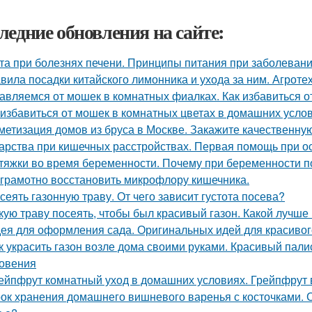
ледние обновления на сайте:
та при болезнях печени. Принципы питания при заболевани
вила посадки китайского лимонника и ухода за ним. Агрот
авляемся от мошек в комнатных фиалках. Как избавиться о
 избавиться от мошек в комнатных цветах в домашних усло
метизация домов из бруса в Москве. Закажите качественну
арства при кишечных расстройствах. Первая помощь при о
тяжки во время беременности. Почему при беременности 
 грамотно восстановить микрофлору кишечника.
 сеять газонную траву. От чего зависит густота посева?
кую траву посеять, чтобы был красивый газон. Какой лучше
ея для оформления сада. Оригинальных идей для красивог
к украсить газон возле дома своими руками. Красивый пал
овения
ейпфрут комнатный уход в домашних условиях. Грейпфрут 
ок хранения домашнего вишневого варенья с косточками. С