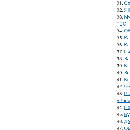
31.
Со
32.
Яб
33.
Му
ТБО
34.
Об
35.
Ка
36.
Ка
37.
Па
38.
За
39.
Ка
40.
Зи
41.
Ко
42.
Че
43.
Вы
«Воро
44.
По
45.
Бу
46.
Де
47.
Об