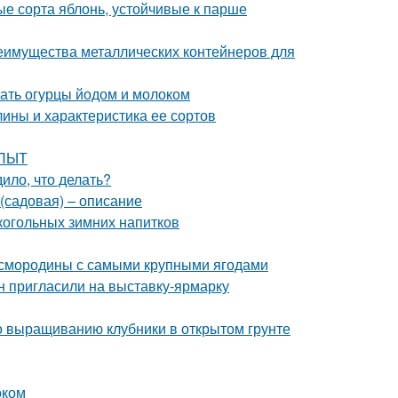
е сорта яблонь, устойчивые к парше
еимущества металлических контейнеров для
ать огурцы йодом и молоком
ины и характеристика ее сортов
ОПЫТ
ило, что делать?
(садовая) – описание
лкогольных зимних напитков
й смородины с самыми крупными ягодами
н пригласили на выставку-ярмарку
по выращиванию клубники в открытом грунте
оком